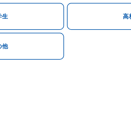
学生
高
の他