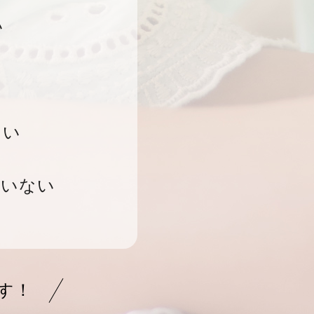
い
たい
ていない
す！