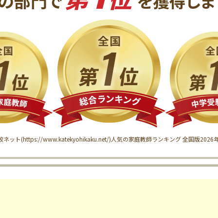
の
部門で
を獲得
しま
較ネット(
https://www.katekyohikaku.net/
)
人気の家庭教師ランキング 全国版
202