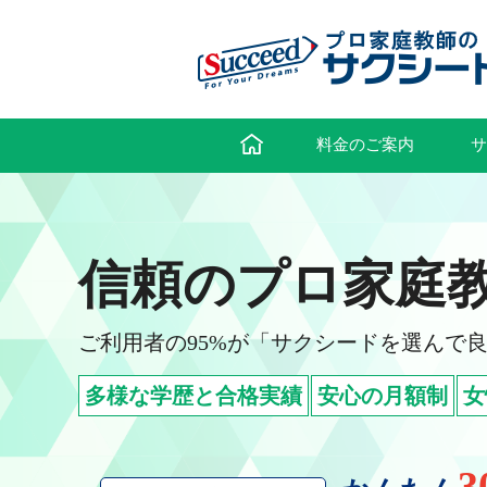
料金のご案内
サ
信頼のプロ家庭
ご利用者の95%が
「サクシードを選んで
多様な学歴と合格実績
安心の月額制
女
3