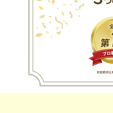
つ
家庭教師比