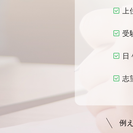
上
受
日
志
例