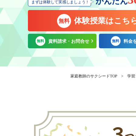
かんたん
まずは体験して実感しましょう！
体験授業はこち
無料
無料
資料請求・お問合せ
無料
料金
家庭教師のサクシードTOP
>
学習
３