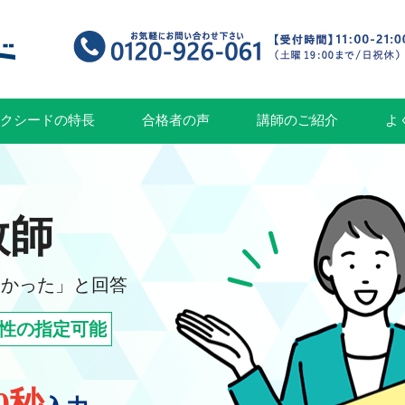
クシードの特長
合格者の声
講師のご紹介
よ
教師
良かった」と回答
性の指定可能
0秒