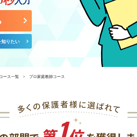
入力
ら
を知りたい
コース一覧
> プロ家庭教師コース
1
第
位