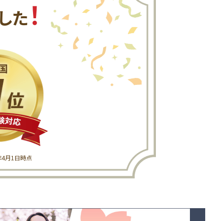
！
した
6年4月1日時点