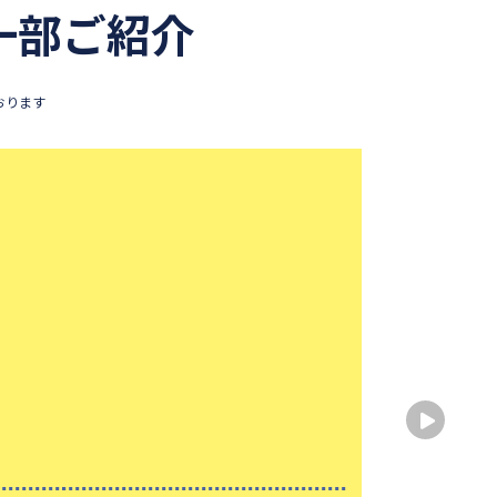
一部ご紹介
おります
苦手
出身
出身
性別
大