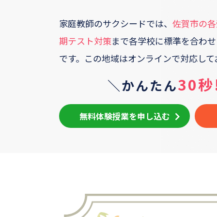
家庭教師のサクシードでは、
佐賀市
の各
期テスト対策
まで各学校に標準を合わせ
です。
この地域はオンラインで対応して
30秒
＼かんたん
無料体験授業を申し込む