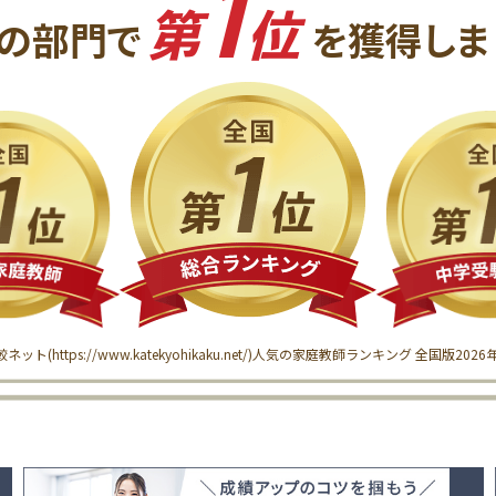
1
第
位
の
部門で
を獲得
しま
較ネット(
https://www.katekyohikaku.net/
)
人気の家庭教師ランキング 全国版
202