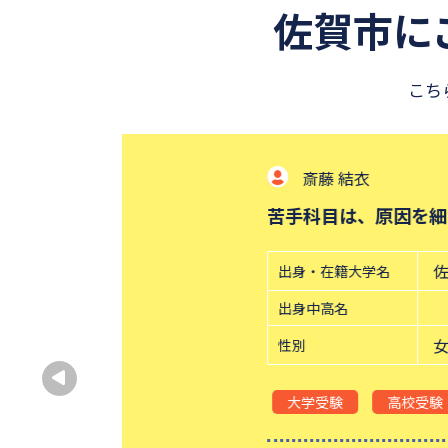
佐賀市に
こち
斎藤 結衣
苦手科目は、原因を細かく分
佐賀大学 
出身・在籍大学名
出身中高名
女性
性別
大学受験
高校受験