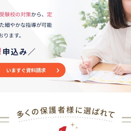
受験校の対策
から、
定
た
細やかな指導が可能
おります。
!
申込み／
いますぐ資料請求