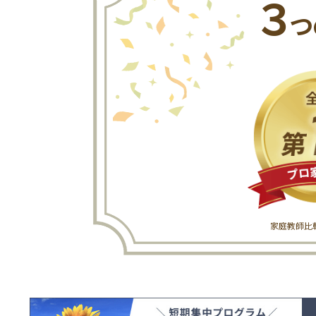
３
つ
家庭教師比