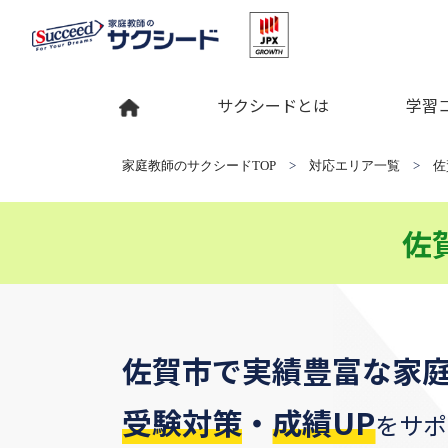
サクシードとは
学習
家庭教師のサクシードTOP
>
対応エリア一覧
>
佐
佐
佐賀市
で
実績豊富な家
受験対策
・
成績UP
をサポ