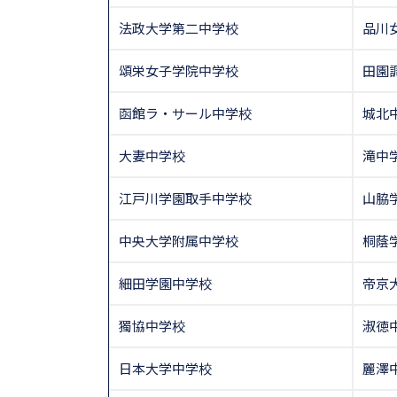
法政大学第二中学校
品川
頌栄女子学院中学校
田園
函館ラ・サール中学校
城北
大妻中学校
滝中
江戸川学園取手中学校
山脇
中央大学附属中学校
桐蔭
細田学園中学校
帝京
獨協中学校
淑徳
日本大学中学校
麗澤