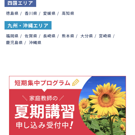
四国エリア
徳島県
/
香川県
/
愛媛県
/
高知県
九州・沖縄エリア
福岡県
/
佐賀県
/
長崎県
/
熊本県
/
大分県
/
宮崎県
/
鹿児島県
/
沖縄県