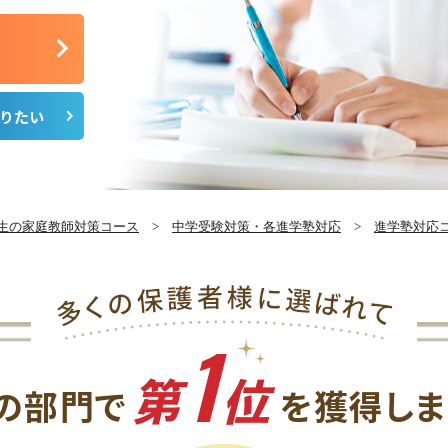
りたい
生の家庭教師対策コース
>
中学受験対策・各進学塾対応
>
進学塾対応
1
第
位
の
部門で
を獲得
し