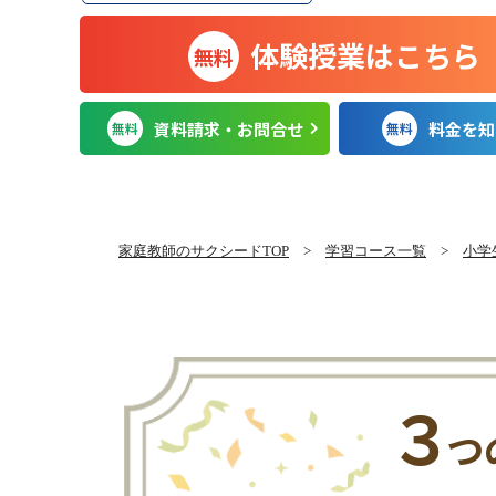
体験授業はこちら
無料
資料請求・お問合せ
料金を知
無料
無料
家庭教師のサクシードTOP
>
学習コース一覧
>
小学
３
つ