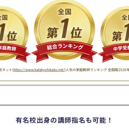
較ネット(
https://www.katekyohikaku.net/
)
人気の家庭教師ランキング 全国版
202
有名校出身の講師指名も可能！