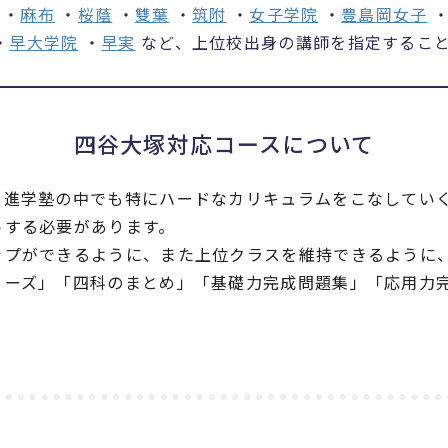
・
麻布
・
桜蔭
・
雙葉
・
筑附
・
女子学院
・
豊島岡女子
・
早大学院
・
早実
など、上位校出身の講師を指定するこ
四谷大塚対応コースについて
進学塾の中でも特にハードなカリキュラムをこなしていく
トする必要があります。
プができるように、また上位クラスを維持できるように、
ーズ」「四科のまとめ」「基礎力完成問題集」「応用力