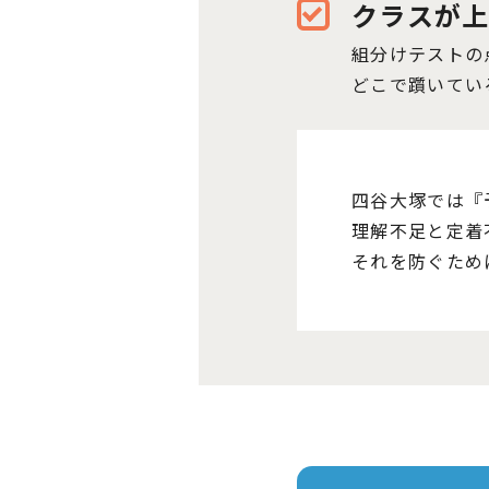
クラスが
組分けテストの点
どこで躓いている
四谷大塚では『
理解不足と定着
それを防ぐため