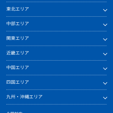
智辯学園和歌山
東北エリア
中部エリア
な行
関東エリア
灘
南山
近畿エリア
奈良学園
日本大学
中国エリア
日本大学第三
日本女子大学附属
四国エリア
西大和学園
九州・沖縄エリア
は行