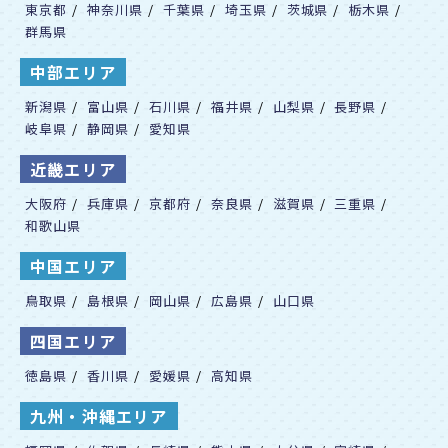
東京都
/
神奈川県
/
千葉県
/
埼玉県
/
茨城県
/
栃木県
/
聖光学院
群馬県
清教学園
中部エリア
専修大学松戸
新潟県
/
富山県
/
石川県
/
福井県
/
山梨県
/
長野県
/
洗足学園
岐阜県
/
静岡県
/
愛知県
世田谷学園
近畿エリア
芝
大阪府
/
兵庫県
/
京都府
/
奈良県
/
滋賀県
/
三重県
/
芝浦工業大学柏
和歌山県
渋谷教育学園幕張
中国エリア
渋谷教育学園渋谷
鳥取県
/
島根県
/
岡山県
/
広島県
/
山口県
城西大学付属川越
淳心学院
四国エリア
実践学園
徳島県
/
香川県
/
愛媛県
/
高知県
実践女子学園
九州・沖縄エリア
女子学院