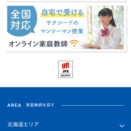
東大寺学園
東海
東京農業大学第一
高輪
高槻
滝
帝京大学
帝塚山
中央大学附属
田園調布学園
獨協
AREA
家庭教師を探す
同志社
同志社女子
北海道エリア
同志社香里