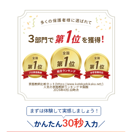
1
３
！
部門で
第
位
を獲得
家庭教師比較ネット(
https://www.katekyohikaku.net/
)
人気の家庭教師ランキング 全国版
2026年4月1日時点
まずは体験して実感しましょう！
30秒
かんたん
入力