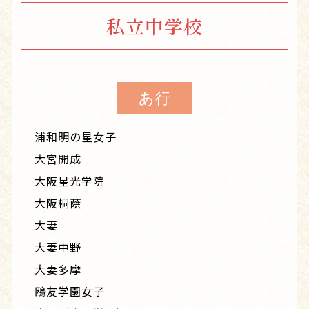
私立中学校
あ行
浦和明の星女子
大宮開成
大阪星光学院
大阪桐蔭
大妻
大妻中野
大妻多摩
鴎友学園女子