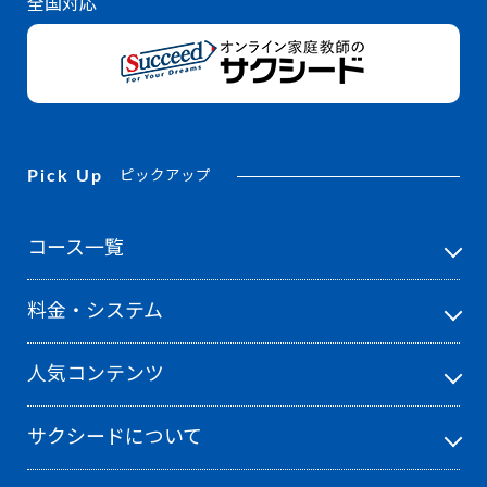
全国対応
本庄東
星野学園
法政大学
宝仙学園
Pick Up
ピックアップ
フェリス女学院
普連土学園
コース一覧
雙葉
白陵
料金・システム
広尾学園
広島学院
人気コンテンツ
本郷
サクシードについて
ま行