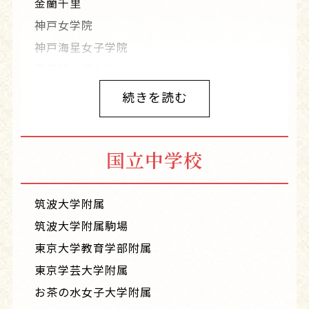
金蘭千里
神戸女学院
神戸海星女子学院
國學院大學久我山
駒場東邦
続きを読む
甲南女子
光塩女子学院
国立中学校
攻玉社
晃華学園
国府台女子学院
筑波大学附属
甲陽学院
筑波大学附属駒場
公文国際学園
東京大学教育学部附属
久留米大学附設
東京学芸大学附属
京都女子
お茶の水女子大学附属