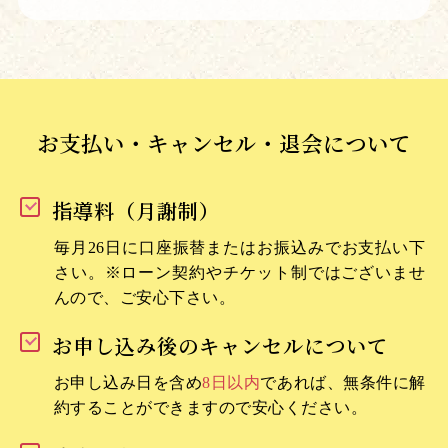
共立女子第二
開智未来
海城
開明
開成
お支払い・キャンセル・退会について
海陽中等教育学校
鎌倉学園
指導料（月謝制）
神奈川大学附属
毎月26日に口座振替またはお振込みでお支払い下
関西大倉
さい。
※ローン契約やチケット制ではございませ
関西学院
んので、ご安心下さい。
関西学院千里国際
お申し込み後のキャンセルについて
春日部共栄
お申し込み日を含め
8日以内
であれば、無条件に解
慶應義塾中等部
約することができますので安心ください。
慶應義塾普通部