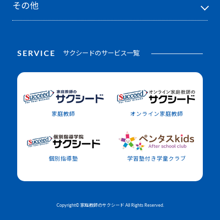
その他
明治大学付属中野
武蔵
SERVICE
サクシードのサービス一覧
や行
横浜雙葉
家庭教師
オンライン家庭教師
横浜共立学園
山手学院
山脇学園
個別指導塾
学習塾付き学童クラブ
ら行
Copyright© 家庭教師のサクシード All Rights Reserved.