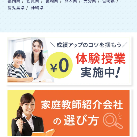
福岡県
/
佐賀県
/
長崎県
/
熊本県
/
大分県
/
宮崎県
/
城北
鹿児島県
/
沖縄県
城北埼玉
た行
東京都市大学付属
豊島岡女子学園
桐朋
東邦大学付属東邦
桐蔭学園
東海大学付属相模
桐光学園
東洋英和女学院
帝塚山学院泉ヶ丘