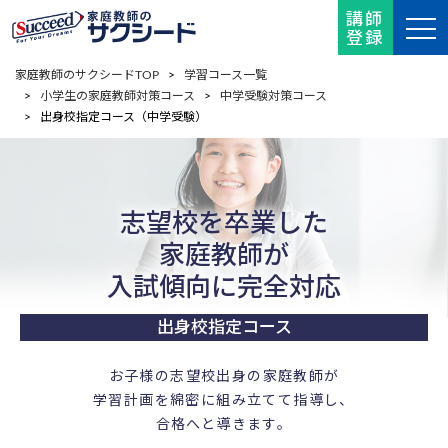
講師
登録
家庭教師のサクシードTOP
>
学習コース一覧
>
小学生の家庭教師対策コース
>
中学受験対策コース
> 出身校指定コース（中学受験）
志望校を卒業した
家庭教師が
入試傾向に完全対応
出身校指定コース
お子様の志望校出身の家庭教師が
学習計画を綿密に組み立てて指導し、
合格へと導きます。