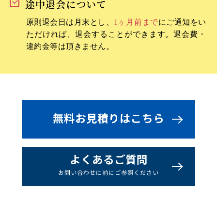
途中退会について
慶應義塾湘南藤沢
学習院女子
原則退会日は月末とし、
1ヶ月前まで
にご通知をい
ただければ、退会することができます。退会費・
暁星
違約金等は頂きません。
開智
さ行
品川女子学院
無料お見積りはこちら
親和・親和女子
白百合学園
よくあるご質問
四天王寺
お問い合わせに前にご参照ください
昭和学院秀英
巣鴨
須磨学園