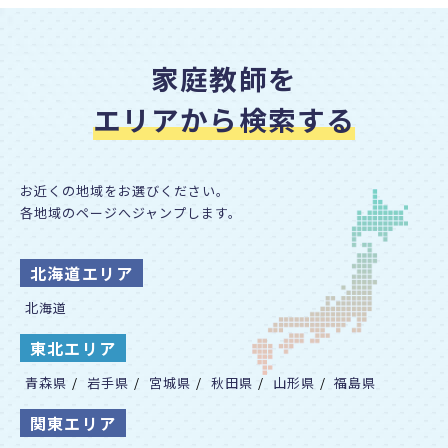
頌栄女子学院
湘南学園
家庭教師を
湘南白百合学園
エリアから検索する
淑徳
淑徳巣鴨
淑徳与野
お近くの地域をお選びください。
栄東
各地域のページへジャンプします。
サレジオ学院
北海道エリア
三田学園
聖望学園
北海道
西武学園文理
東北エリア
清風
青森県
/
岩手県
/
宮城県
/
秋田県
/
山形県
/
福島県
清風南海
関東エリア
成蹊