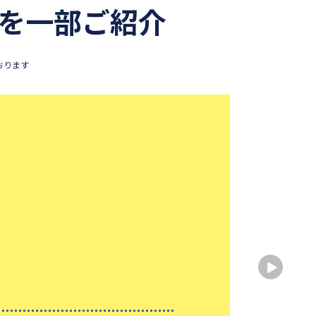
を一部ご紹介
おります
勉強
出身
出身
性別
大