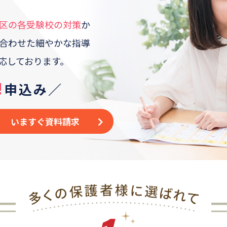
区
の各受験校の対策
か
合わせた
細やかな指導
応しております。
!
申込み／
いますぐ資料請求