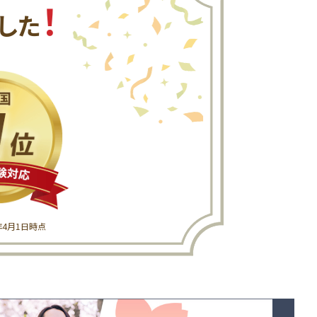
！
した
6年4月1日時点