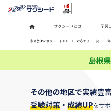
サクシードとは
学習
家庭教師のサクシードTOP
>
対応エリア一覧
>
島
島根県
その他の地区
で
実績豊
受験対策
・
成績UP
をサポ