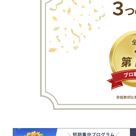
３
つ
家庭教師比