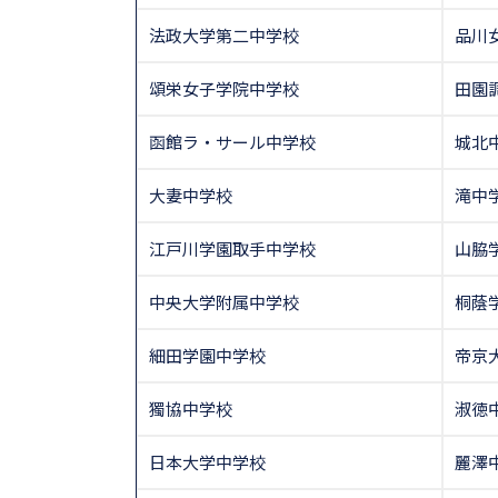
法政大学第二中学校
品川
頌栄女子学院中学校
田園
函館ラ・サール中学校
城北
大妻中学校
滝中
江戸川学園取手中学校
山脇
中央大学附属中学校
桐蔭
細田学園中学校
帝京
獨協中学校
淑徳
日本大学中学校
麗澤