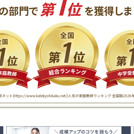
1
第
位
の
部門で
を獲得
しま
較ネット(
https://www.katekyohikaku.net/
)
人気の家庭教師ランキング 全国版
202