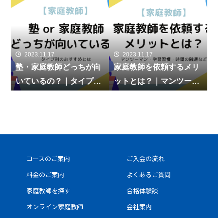
2023.11.17
2023.11.17
】
塾・家庭教師どっちが向
家庭教師を依頼するメリ
？
いているの？｜タイプ別
ットとは？｜マンツーマ
・
のおすすめとは
ン・学習習慣・時間の融
さ
通など
コースのご案内
ご入会の流れ
料金のご案内
よくあるご質問
家庭教師を探す
合格体験談
オンライン家庭教師
会社案内