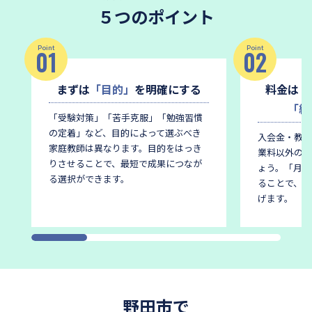
５つのポイント
Point
Point
01
02
まずは
「目的」
を明確にする
料金は
「
「総
「受験対策」「苦手克服」「勉強習慣
の定着」など、目的によって選ぶべき
入会金・教材
家庭教師は異なります。
目的をはっき
業料以外の費
りさせることで、最短で成果につなが
ょう。
「月謝
る選択ができます。
ることで、後
げます。
野田市で