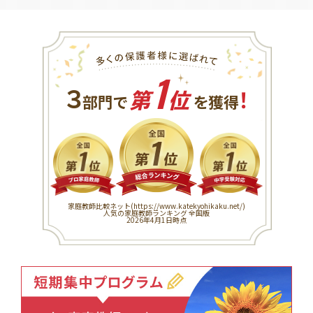
1
３
！
部門で
第
位
を獲得
家庭教師比較ネット(
https://www.katekyohikaku.net/
)
人気の家庭教師ランキング 全国版
2026年4月1日時点