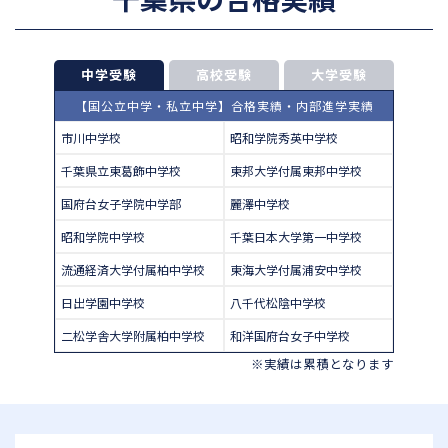
中学受験
高校受験
大学受験
【国公立中学・私立中学】合格実績・内部進学実績
市川中学校
昭和学院秀英中学校
千葉県立東葛飾中学校
東邦大学付属東邦中学校
国府台女子学院中学部
麗澤中学校
昭和学院中学校
千葉日本大学第一中学校
流通経済大学付属柏中学校
東海大学付属浦安中学校
日出学園中学校
八千代松陰中学校
二松学舎大学附属柏中学校
和洋国府台女子中学校
※実績は累積となります