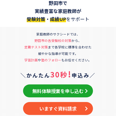
野田市
で
実績豊富な家庭教師が
受験対策
・
成績UP
をサポート
家庭教師のサクシードでは、
野田市
の各受験校の対策
から、
定期テスト対策
まで各学校に標準を合わせた
細やかな指導が可能です。
学習計画
や
塾のフォロー
もお任せください。
!
30秒
＼かんたん
申込み／
無料体験授業を申し込む
いますぐ資料請求