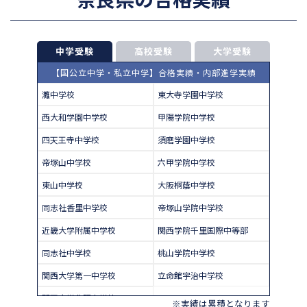
中学受験
高校受験
大学受験
【国公立中学・私立中学】合格実績・内部進学実績
灘中学校
東大寺学園中学校
西大和学園中学校
甲陽学院中学校
四天王寺中学校
須磨学園中学校
帝塚山中学校
六甲学院中学校
東山中学校
大阪桐蔭中学校
同志社香里中学校
帝塚山学院中学校
近畿大学附属中学校
関西学院千里国際中等部
同志社中学校
桃山学院中学校
関西大学第一中学校
立命館宇治中学校
関西大学北陽中学校
※実績は累積となります