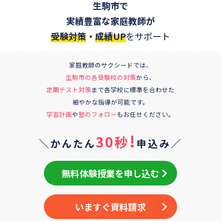
生駒市
で
実績豊富な家庭教師が
受験対策
・
成績UP
をサポート
家庭教師のサクシードでは、
生駒市
の各受験校の対策
から、
定期テスト対策
まで各学校に標準を合わせた
細やかな指導が可能です。
学習計画
や
塾のフォロー
もお任せください。
!
30秒
＼かんたん
申込み／
無料体験授業を申し込む
いますぐ資料請求