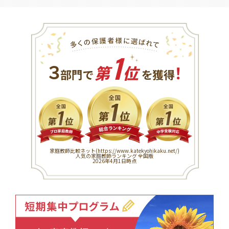
1
３
！
部門で
第
位
を獲得
家庭教師比較ネット(
https://www.katekyohikaku.net/
)
人気の家庭教師ランキング 全国版
2026年4月1日時点