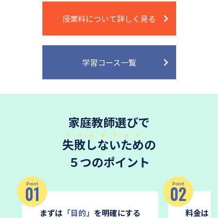
授業料について詳しく見る
学習コース一覧
家庭教師選びで
失敗しないため
の
５つのポイント
Point
Point
01
02
まずは
「目的」
を明確にする
料金は
「