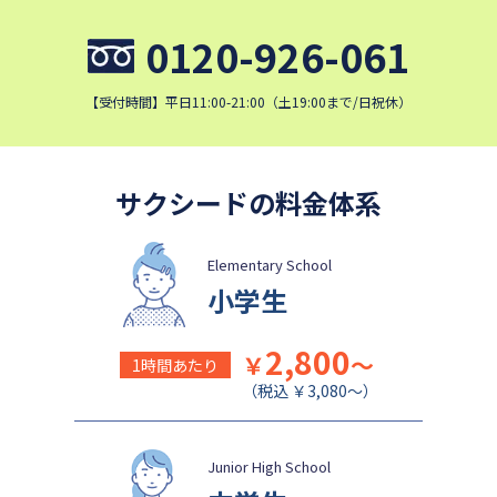
細田学園中学校
帝京大学中学校
0120-926-061
国府台女子学院中学部
平塚中等教育学校
埼玉栄中学校
城北埼玉中学校
【受付時間】平日11:00-21:00（土19:00まで/日祝休）
日本大学中学校
麗澤中学校
同志社香里中学校
星野学園中学校
かえつ有明中学校
浦和ルーテル学院中学校
サクシードの料金体系
昭和学院中学校
東京女学館中学校
目黒日本大学中学校
関東学院中学校
Elementary School
小学生
帝塚山学院中学校
成蹊中学校
清泉女学院中学校
西武学園文理中学校
2,800
￥
～
1時間あたり
横浜国立大学教育学部附属横
実践女子学園中学校
（税込 ￥3,080～）
浜中学校
鎌倉女学院中学校
カリタス女子中学校
成城学園中学校
Junior High School
日本大学豊山中学校