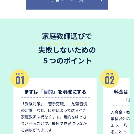
家庭教師選びで
失敗しないため
の
５つのポイント
Point
Point
01
02
まずは
「目的」
を明確にする
料金は
「
「総
「受験対策」「苦手克服」「勉強習慣
の定着」など、目的によって選ぶべき
入会金・教材
家庭教師は異なります。
目的をはっき
業料以外の費
りさせることで、最短で成果につなが
ょう。
「月謝
る選択ができます。
ることで、後