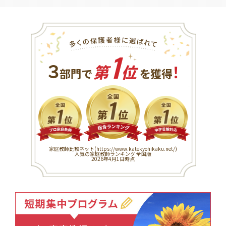
1
３
！
部門で
第
位
を獲得
家庭教師比較ネット(
https://www.katekyohikaku.net/
)
人気の家庭教師ランキング 全国版
2026年4月1日時点