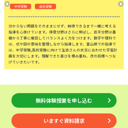
神奈川大学附属中学校
大宮開成中学校
中学受験
高校受験
法政大学第二中学校
品川女子学院中等部
東京都立桜修館中等教育学校
学習院中等科
分からない問題をそのままにせず、納得できるまで一緒に考える
指導を心掛けています。得意分野はさらに伸ばし、苦手分野は基
頌栄女子学院中学校
田園調布学園中等部
礎から丁寧に確認してバランスよく力をつけます。数学や理科で
は、式や図の意味を整理しながら指導します。富山県での指導で
江戸川学園取手中学校
山脇学園中学校
は、中学受験,高校受験に向けて生徒さんの状況に合わせた学習計
恵泉女学園中学校
千代田区立九段中等教育学校
画を大切にします。理解できた喜びを積み重ね、次の目標へつな
げていきたいです。
大妻中学校
滝中学校
土佐中学校
國學院大學久我山中学校
大阪桐蔭中学校
東京都市大学等々力中学校
中央大学附属中学校
桐蔭学園中等教育学校
無料体験授業を申し込む
獨協中学校
淑徳中学校
昌平中学校
成城中学校
青稜中学校
いますぐ資料請求
昭和女子大学附属昭和中学校