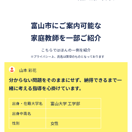
四天王寺中学校
巣鴨中学校
香蘭女学校中等科
開智中学校
富山市にご案内可能な
北嶺中学校
白百合学園中学校
サレジオ学院中学校
家庭教師を一部ご紹介
東邦大学付属東邦中学校
須磨学園中学校
鎌倉学園中学校
こちらではほんの一例を紹介
東京農業大学第一高等学校中
立教新座中学校
※プライバシー上、氏名は架空のものとなっております
等部
山本 彩花
桐朋中学校
攻玉社中学校
分からない問題をそのままにせず、納得できるまで一
東京都市大学付属中学校
三田国際科学学園中学校
緒に考える指導を心掛けています。
青山学院中等部
高輪中学校
帝塚山中学校
中央大学附属横浜中学校
出身・在籍大学名
富山大学 工学部
六甲学院中学校
青山学院横浜英和中学校
出身中高名
東山中学校
山手学院中学校
性別
女性
函館ラ・サール中学校
城北中学校