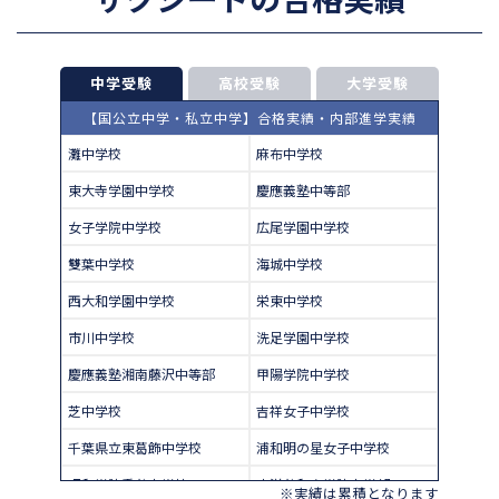
中学受験
高校受験
大学受験
【国公立中学・私立中学】合格実績・内部進学実績
灘中学校
麻布中学校
東大寺学園中学校
慶應義塾中等部
女子学院中学校
広尾学園中学校
雙葉中学校
海城中学校
西大和学園中学校
栄東中学校
市川中学校
洗足学園中学校
慶應義塾湘南藤沢中等部
甲陽学院中学校
芝中学校
吉祥女子中学校
千葉県立東葛飾中学校
浦和明の星女子中学校
昭和学院秀英中学校
東洋英和女学院中学部
※実績は累積となります