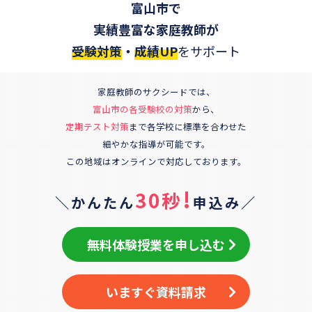
富山市
で
実績豊富な家庭教師が
受験対策
・
成績UP
をサポート
家庭教師のサクシードでは、
富山市
の各受験校の対策
から、
定期テスト対策
まで各学校に標準を合わせた
細やかな指導が可能です。
この地域はオンラインで対応しております。
!
30秒
＼かんたん
申込み／
無料体験授業を申し込む
いますぐ資料請求