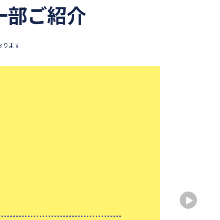
一部ご紹介
おります
親身
出身
出身
性別
大