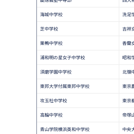
海城中学校
洗足
芝中学校
吉祥
巣鴨中学校
香蘭
浦和明の星女子中学校
昭和
須磨学園中学校
北嶺
東邦大学付属東邦中学校
東京
攻玉社中学校
東京
高輪中学校
帝塚
青山学院横浜英和中学校
中央