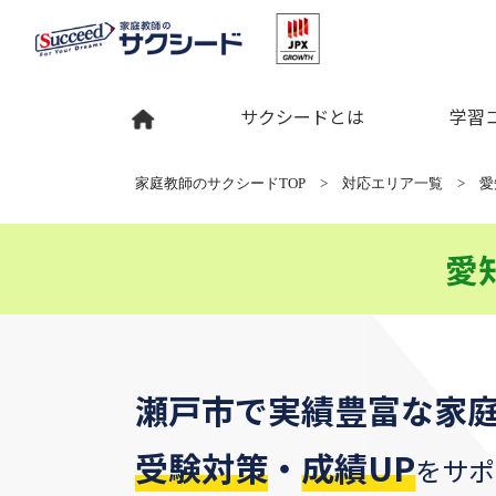
サクシードとは
学習
家庭教師のサクシードTOP
>
対応エリア一覧
>
愛
愛
瀬戸市
で
実績豊富な家
受験対策
・
成績UP
をサポ