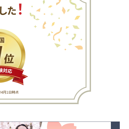
！
した
6年4月1日時点