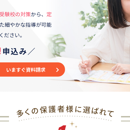
受験校の対策
から、
定
た
細やかな指導が可能
ください。
!
申込み／
いますぐ資料請求