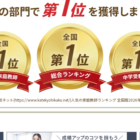
1
第
位
の
部門で
を獲得
しま
較ネット(
https://www.katekyohikaku.net/
)
人気の家庭教師ランキング 全国版
202