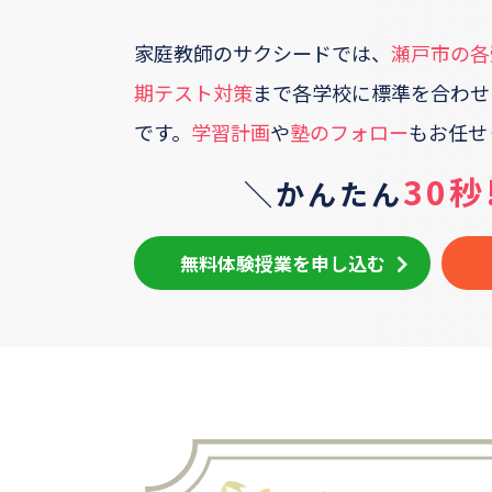
家庭教師のサクシードでは、
瀬戸市
の各
期テスト対策
まで各学校に標準を合わせ
です。
学習計画
や
塾のフォロー
もお任せ
30秒
＼かんたん
無料体験授業を申し込む