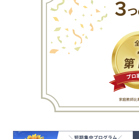
３
つ
家庭教師比