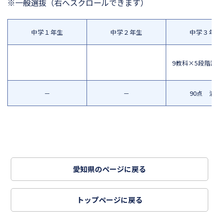
※一般選抜
（右へスクロールできます）
中学１年生
中学２年生
中学３年
9教科×5段階評
－
－
90点 満
愛知県のページに戻る
トップページに戻る