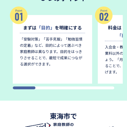
Point
Point
01
02
まずは
「目的」
を明確にする
料金は
「
「総
「受験対策」「苦手克服」「勉強習慣
の定着」など、目的によって選ぶべき
入会金・教材
家庭教師は異なります。
目的をはっき
業料以外の費
りさせることで、最短で成果につなが
ょう。
「月謝
る選択ができます。
ることで、後
げます。
東海市で