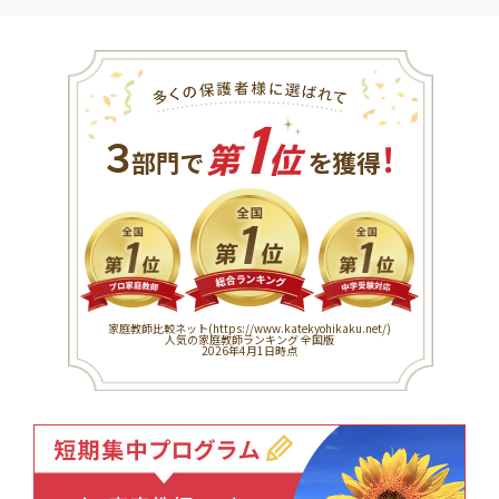
1
３
！
部門で
第
位
を獲得
家庭教師比較ネット(
https://www.katekyohikaku.net/
)
人気の家庭教師ランキング 全国版
2026年4月1日時点