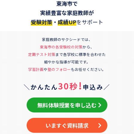
東海市
で
実績豊富な家庭教師が
受験対策
・
成績UP
をサポート
家庭教師のサクシードでは、
東海市
の各受験校の対策
から、
定期テスト対策
まで各学校に標準を合わせた
細やかな指導が可能です。
学習計画
や
塾のフォロー
もお任せください。
!
30秒
＼かんたん
申込み／
無料体験授業を申し込む
いますぐ資料請求