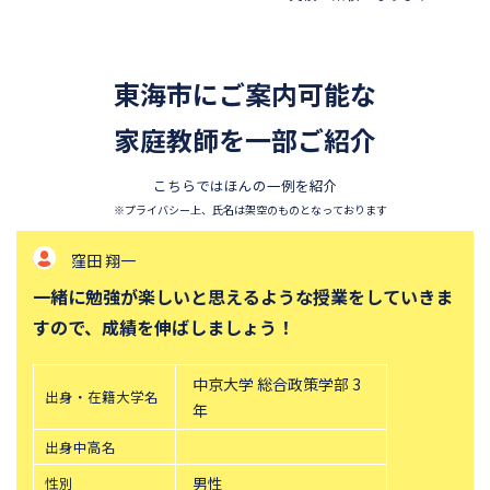
昭和学院秀英中学校
東洋英和女学院中学部
四天王寺中学校
巣鴨中学校
東海市にご案内可能な
須磨学園中学校
北嶺中学校
白百合学園中学校
家庭教師を一部ご紹介
サレジオ学院中学校
東邦大学付属東邦中学校
東京農業大学第一高等学校中
こちらではほんの一例を紹介
等部
※プライバシー上、氏名は架空のものとなっております
立教新座中学校
鎌倉学園中学校
窪田 翔一
帝塚山中学校
桐朋中学校
一緒に勉強が楽しいと思えるような授業をしていきま
攻玉社中学校
東京都市大学付属中学校
すので、成績を伸ばしましょう！
三田国際科学学園中学校
青山学院中等部
高輪中学校
青山学院横浜英和中学校
中京大学 総合政策学部 3
出身・在籍大学名
中央大学附属横浜中学校
六甲学院中学校
年
学習院中等科
頌栄女子学院中学校
出身中高名
田園調布学園中等部
東山中学校
性別
男性