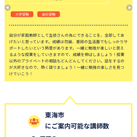
山手学院中学校
函館ラ・サール中学校
大学受験
高校受験
城北中学校
神奈川大学附属中学校
大宮開成中学校
法政大学第二中学校
自分が家庭教師として生徒さんの為にできることを、全部してあ
品川女子学院中等部
東京都立桜修館中等教育学校
げたいと思っています。成績は勿論、普段の生活面でもしっかりサ
大妻中学校
滝中学校
ポートしたいという熱意があります。一緒に勉強が楽しいと思え
るような授業をしていきますので、成績を伸ばしましょう！授業
土佐中学校
國學院大學久我山中学校
以外のプライベートの相談もどんどんしてください。話をするの
が大好きなので、熱く語りましょう！一緒に勉強の楽しさを見つ
江戸川学園取手中学校
山脇学園中学校
けていこう！
恵泉女学園中学校
千代田区立九段中等教育学校
中央大学附属中学校
桐蔭学園中等教育学校
大阪桐蔭中学校
東京都市大学等々力中学校
国府台女子学院中学部
平塚中等教育学校
東海市
獨協中学校
淑徳中学校
にご案内可能な講師数
昌平中学校
成城中学校