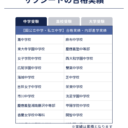
中学受験
高校受験
大学受験
【国公立中学・私立中学】合格実績・内部進学実績
灘中学校
麻布中学校
東大寺学園中学校
慶應義塾中等部
女子学院中学校
西大和学園中学校
広尾学園中学校
雙葉中学校
海城中学校
芝中学校
吉祥女子中学校
栄東中学校
市川中学校
洗足学園中学校
慶應義塾湘南藤沢中等部
甲陽学院中学校
香蘭女学校中等科
開智中学校
千葉県立東葛飾中学校
浦和明の星女子中学校
※実績は累積となります