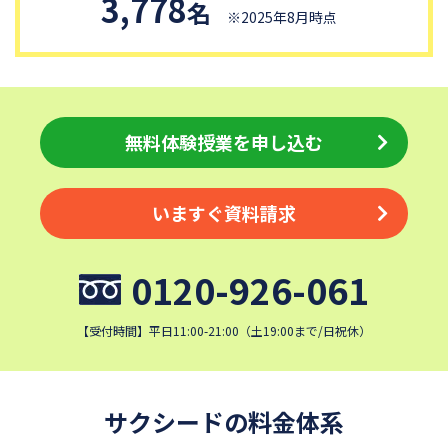
3,778
青稜中学校
昭和女子大学附属昭和中学校
名
※2025年8月時点
細田学園中学校
帝京大学中学校
同志社香里中学校
埼玉栄中学校
城北埼玉中学校
日本大学中学校
麗澤中学校
目黒日本大学中学校
無料体験授業を申し込む
関東学院中学校
帝塚山学院中学校
成蹊中学校
星野学園中学校
いますぐ資料請求
かえつ有明中学校
浦和ルーテル学院中学校
昭和学院中学校
東京女学館中学校
0120-926-061
清泉女学院中学校
西武学園文理中学校
【受付時間】平日11:00-21:00（土19:00まで/日祝休）
横浜国立大学教育学部附属横
実践女子学園中学校
浜中学校
鎌倉女学院中学校
カリタス女子中学校
サクシードの料金体系
佐久長聖中学校
桐光学園中学校