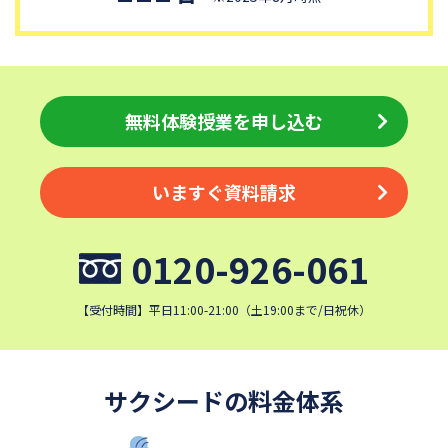
獨協中学校
淑徳中学校
昌平中学校
成城中学校
日本大学中学校
麗澤中学校
同志社香里中学校
埼玉栄中学校
無料体験授業を申し込む
城北埼玉中学校
浦和ルーテル学院中学校
昭和学院中学校
東京女学館中学校
いますぐ資料請求
目黒日本大学中学校
関東学院中学校
帝塚山学院中学校
成蹊中学校
0120-926-061
星野学園中学校
かえつ有明中学校
清泉女学院中学校
西武学園文理中学校
【受付時間】平日11:00-21:00（土19:00まで/日祝休）
横浜国立大学教育学部附属横
実践女子学園中学校
浜中学校
鎌倉女学院中学校
カリタス女子中学校
サクシードの料金体系
近畿大学附属中学校
東京電機大学中学校