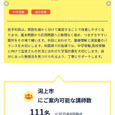
東京都立桜修館中等教育学校
学習院中等科
中学受験
高校受験
頌栄女子学院中学校
田園調布学園中等部
東山中学校
山手学院中学校
苦手科目は、原因を細かく分けて確認することで改善しやすくな
函館ラ・サール中学校
城北中学校
ります。基本問題から応用問題へと無理なく進め、つまずきやすい
恵泉女学園中学校
千代田区立九段中等教育学校
箇所をその場で補います。科目に合わせて、基礎理解と演習量のバ
ランスを大切にします。秋田県での指導では、中学受験,高校受験
大妻中学校
滝中学校
に向けて生徒さんの状況に合わせた学習計画を大切にします。自
分に合った勉強法を見つけられるよう、丁寧にサポートします。
土佐中学校
國學院大學久我山中学校
江戸川学園取手中学校
山脇学園中学校
大阪桐蔭中学校
東京都市大学等々力中学校
中央大学附属中学校
桐蔭学園中等教育学校
潟上市
青稜中学校
昭和女子大学附属昭和中学校
にご案内可能な講師数
細田学園中学校
帝京大学中学校
国府台女子学院中学部
平塚中等教育学校
111
名
※2025年8月時点