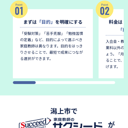
Point
Point
01
02
まずは
「目的」
を明確にする
料金は
「
「総
「受験対策」「苦手克服」「勉強習慣
の定着」など、目的によって選ぶべき
入会金・教材
家庭教師は異なります。
目的をはっき
業料以外の費
りさせることで、最短で成果につなが
ょう。
「月謝
る選択ができます。
ることで、後
げます。
潟上市で
が