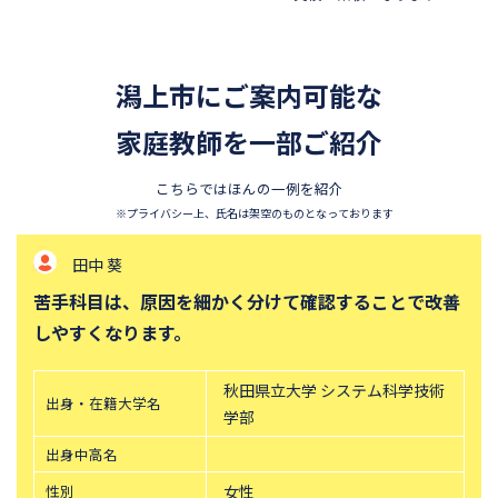
香蘭女学校中等科
開智中学校
千葉県立東葛飾中学校
浦和明の星女子中学校
潟上市にご案内可能な
東邦大学付属東邦中学校
須磨学園中学校
北嶺中学校
家庭教師を一部ご紹介
白百合学園中学校
サレジオ学院中学校
鎌倉学園中学校
こちらではほんの一例を紹介
東京農業大学第一高等学校中
立教新座中学校
※プライバシー上、氏名は架空のものとなっております
等部
田中 葵
桐朋中学校
攻玉社中学校
苦手科目は、原因を細かく分けて確認することで改善
東京都市大学付属中学校
三田国際科学学園中学校
しやすくなります。
青山学院中等部
高輪中学校
帝塚山中学校
中央大学附属横浜中学校
秋田県立大学 システム科学技術
出身・在籍大学名
六甲学院中学校
青山学院横浜英和中学校
学部
神奈川大学附属中学校
大宮開成中学校
出身中高名
法政大学第二中学校
品川女子学院中等部
性別
女性