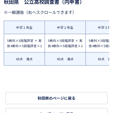
秋田県 公立高校調査書（内申書）
※一般選抜
（右へスクロールできます）
中学１年生
中学２年生
中学３年
5教科×5段階評定 ＋ 実
5教科×5段階評定 ＋ 実
5教科×5段階評定
技4教科×5段階評定×2
技4教科×5段階評定×2
技4教科×5段階
65点 満点
65点 満点
65点 満
秋田県のページに戻る