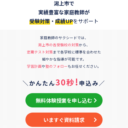
潟上市
で
実績豊富な家庭教師が
受験対策
・
成績UP
をサポート
家庭教師のサクシードでは、
潟上市
の各受験校の対策
から、
定期テスト対策
まで各学校に標準を合わせた
細やかな指導が可能です。
学習計画
や
塾のフォロー
もお任せください。
!
30秒
＼かんたん
申込み／
無料体験授業を申し込む
いますぐ資料請求