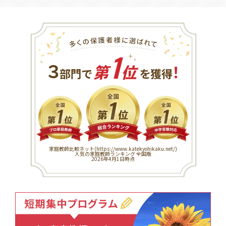
1
３
！
部門で
第
位
を獲得
家庭教師比較ネット(
https://www.katekyohikaku.net/
)
人気の家庭教師ランキング 全国版
2026年4月1日時点