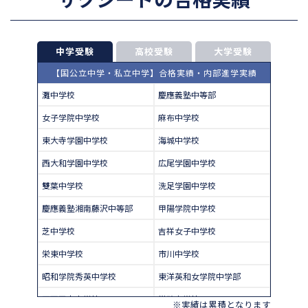
中学受験
高校受験
大学受験
【国公立中学・私立中学】合格実績・内部進学実績
灘中学校
慶應義塾中等部
女子学院中学校
麻布中学校
東大寺学園中学校
海城中学校
西大和学園中学校
広尾学園中学校
雙葉中学校
洗足学園中学校
慶應義塾湘南藤沢中等部
甲陽学院中学校
芝中学校
吉祥女子中学校
栄東中学校
市川中学校
昭和学院秀英中学校
東洋英和女学院中学部
四天王寺中学校
巣鴨中学校
※実績は累積となります