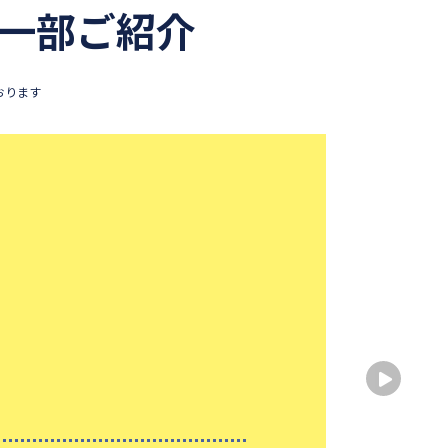
一部ご紹介
おります
基礎
出身
出身
性別
大