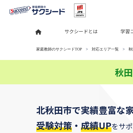
サクシードとは
学習
家庭教師のサクシードTOP
>
対応エリア一覧
>
秋
秋田
北秋田市
で
実績豊富な
受験対策
・
成績UP
をサポ