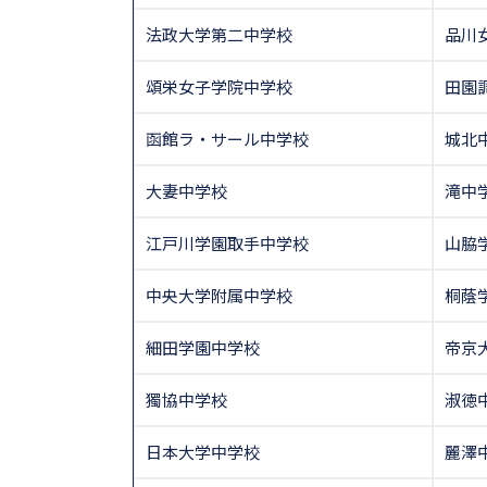
法政大学第二中学校
品川
頌栄女子学院中学校
田園
函館ラ・サール中学校
城北
大妻中学校
滝中
江戸川学園取手中学校
山脇
中央大学附属中学校
桐蔭
細田学園中学校
帝京
獨協中学校
淑徳
日本大学中学校
麗澤