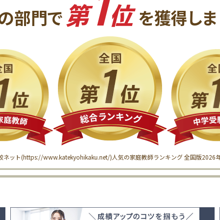
1
第
位
の
部門で
を獲得
しま
較ネット(
https://www.katekyohikaku.net/
)
人気の家庭教師ランキング 全国版
202