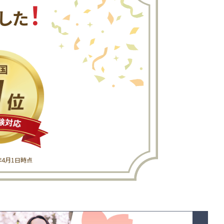
！
した
6年4月1日時点