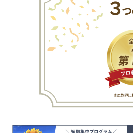
３
つ
家庭教師比