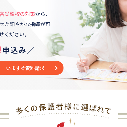
各受験校の対策
から、
せた
細やかな指導が可
せください。
!
申込み／
いますぐ資料請求