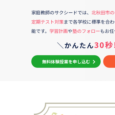
家庭教師のサクシードでは、
北秋田市
の
定期テスト対策
まで各学校に標準を合わ
能です。
学習計画
や
塾のフォロー
もお任
30秒
＼かんたん
無料体験授業を申し込む