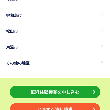
神奈川大学附属中学校
大宮開成中学校
法政大学第二中学校
品川女子学院中等部
宇和島市
東京都立桜修館中等教育学校
学習院中等科
頌栄女子学院中学校
田園調布学園中等部
松山市
江戸川学園取手中学校
山脇学園中学校
恵泉女学園中学校
千代田区立九段中等教育学校
東温市
大妻中学校
滝中学校
その他の地区
土佐中学校
國學院大學久我山中学校
大阪桐蔭中学校
東京都市大学等々力中学校
中央大学附属中学校
桐蔭学園中等教育学校
獨協中学校
淑徳中学校
無料体験授業を申し込む
昌平中学校
成城中学校
青稜中学校
昭和女子大学附属昭和中学校
いますぐ資料請求