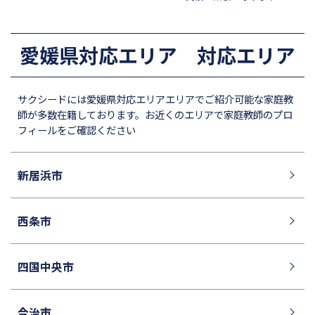
四天王寺中学校
巣鴨中学校
香蘭女学校中等科
開智中学校
愛媛県対応エリア 対応エリア
北嶺中学校
白百合学園中学校
サレジオ学院中学校
東邦大学付属東邦中学校
サクシードには愛媛県対応エリアエリアでご紹介可能な家庭教
須磨学園中学校
鎌倉学園中学校
師が多数在籍しております。お近くのエリアで家庭教師のプロ
フィールをご確認ください
東京農業大学第一高等学校中
立教新座中学校
等部
桐朋中学校
攻玉社中学校
新居浜市
東京都市大学付属中学校
三田国際科学学園中学校
青山学院中等部
高輪中学校
西条市
帝塚山中学校
中央大学附属横浜中学校
六甲学院中学校
青山学院横浜英和中学校
四国中央市
東山中学校
山手学院中学校
函館ラ・サール中学校
城北中学校
今治市