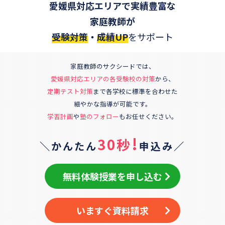
愛媛県対応エリアで実績豊富な
家庭教師が
受験対策
・
成績UP
をサポート
家庭教師のサクシードでは、
愛媛県対応エリア
の各受験校の対策
から、
定期テスト対策
まで各学校に標準を合わせた
細やかな指導が可能です。
学習計画
や
塾のフォロー
もお任せください。
!
30秒
＼かんたん
申込み／
無料体験授業を申し込む
いますぐ資料請求