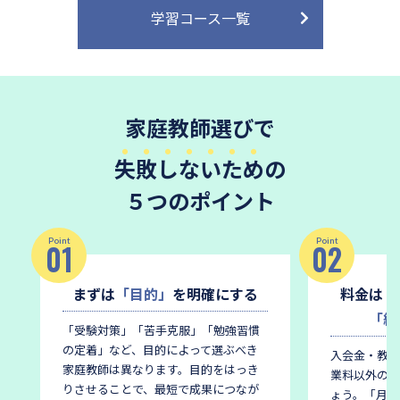
学習コース一覧
家庭教師選びで
失敗しないため
の
５つのポイント
Point
Point
01
02
まずは
「目的」
を明確にする
料金は
「
「総
「受験対策」「苦手克服」「勉強習慣
の定着」など、目的によって選ぶべき
入会金・教材
家庭教師は異なります。
目的をはっき
業料以外の費
りさせることで、最短で成果につなが
ょう。
「月謝