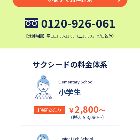
細田学園中学校
帝京大学中学校
国府台女子学院中学部
平塚中等教育学校
0120-926-061
埼玉栄中学校
城北埼玉中学校
日本大学中学校
麗澤中学校
【受付時間】平日11:00-21:00（土19:00まで/日祝休）
同志社香里中学校
星野学園中学校
かえつ有明中学校
浦和ルーテル学院中学校
サクシードの料金体系
昭和学院中学校
東京女学館中学校
目黒日本大学中学校
関東学院中学校
Elementary School
帝塚山学院中学校
成蹊中学校
小学生
清泉女学院中学校
西武学園文理中学校
横浜国立大学教育学部附属横
実践女子学園中学校
2,800
￥
～
1時間あたり
浜中学校
（税込 ￥3,080～）
鎌倉女学院中学校
カリタス女子中学校
成城学園中学校
日本大学豊山中学校
Junior High School