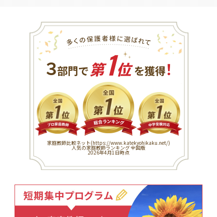
1
３
！
部門で
第
位
を獲得
家庭教師比較ネット(
https://www.katekyohikaku.net/
)
人気の家庭教師ランキング 全国版
2026年4月1日時点