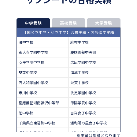
中学受験
高校受験
大学受験
【国公立中学・私立中学】合格実績・内部進学実績
灘中学校
麻布中学校
東大寺学園中学校
慶應義塾中等部
女子学院中学校
広尾学園中学校
雙葉中学校
海城中学校
西大和学園中学校
栄東中学校
市川中学校
洗足学園中学校
慶應義塾湘南藤沢中等部
甲陽学院中学校
芝中学校
吉祥女子中学校
千葉県立東葛飾中学校
浦和明の星女子中学校
昭和学院秀英中学校
東洋英和女学院中学部
※実績は累積となります