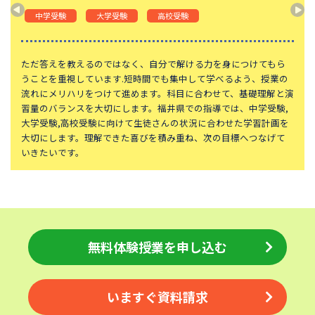
神奈川大学附属中学校
大宮開成中学校
中学受験
大学受験
高校受験
法政大学第二中学校
品川女子学院中等部
東京都立桜修館中等教育学校
学習院中等科
ただ答えを教えるのではなく、自分で解ける力を身につけてもら
うことを重視しています.短時間でも集中して学べるよう、授業の
頌栄女子学院中学校
田園調布学園中等部
流れにメリハリをつけて進めます。科目に合わせて、基礎理解と演
習量のバランスを大切にします。福井県での指導では、中学受験,
江戸川学園取手中学校
山脇学園中学校
大学受験,高校受験に向けて生徒さんの状況に合わせた学習計画を
恵泉女学園中学校
千代田区立九段中等教育学校
大切にします。理解できた喜びを積み重ね、次の目標へつなげて
いきたいです。
大妻中学校
滝中学校
土佐中学校
國學院大學久我山中学校
大阪桐蔭中学校
東京都市大学等々力中学校
中央大学附属中学校
桐蔭学園中等教育学校
無料体験授業を申し込む
獨協中学校
淑徳中学校
昌平中学校
成城中学校
青稜中学校
いますぐ資料請求
昭和女子大学附属昭和中学校