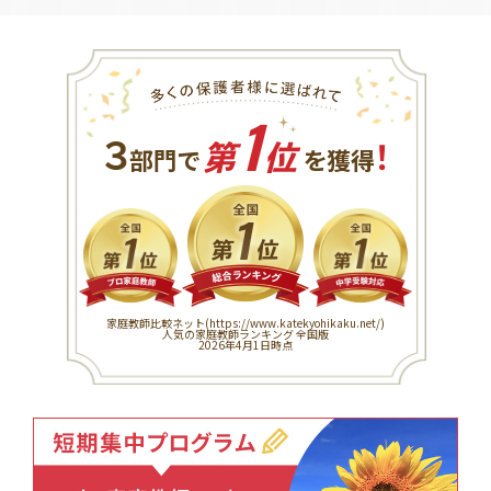
1
３
！
部門で
第
位
を獲得
家庭教師比較ネット(
https://www.katekyohikaku.net/
)
人気の家庭教師ランキング 全国版
2026年4月1日時点