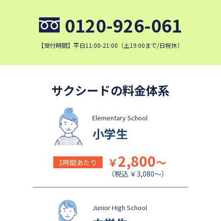
細田学園中学校
帝京大学中学校
0120-926-061
国府台女子学院中学部
平塚中等教育学校
埼玉栄中学校
城北埼玉中学校
【受付時間】平日11:00-21:00（土19:00まで/日祝休）
日本大学中学校
麗澤中学校
同志社香里中学校
星野学園中学校
かえつ有明中学校
浦和ルーテル学院中学校
サクシードの料金体系
昭和学院中学校
東京女学館中学校
目黒日本大学中学校
関東学院中学校
Elementary School
小学生
帝塚山学院中学校
成蹊中学校
清泉女学院中学校
西武学園文理中学校
2,800
￥
～
1時間あたり
横浜国立大学教育学部附属横
実践女子学園中学校
（税込 ￥3,080～）
浜中学校
鎌倉女学院中学校
カリタス女子中学校
成城学園中学校
Junior High School
日本大学豊山中学校