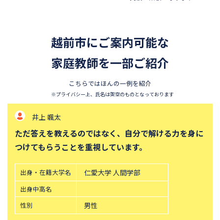
四天王寺中学校
巣鴨中学校
香蘭女学校中等科
開智中学校
越前市にご案内可能な
北嶺中学校
白百合学園中学校
サレジオ学院中学校
家庭教師を一部ご紹介
東邦大学付属東邦中学校
須磨学園中学校
鎌倉学園中学校
こちらではほんの一例を紹介
東京農業大学第一高等学校中
立教新座中学校
※プライバシー上、氏名は架空のものとなっております
等部
井上 颯太
桐朋中学校
攻玉社中学校
ただ答えを教えるのではなく、自分で解ける力を身に
東京都市大学付属中学校
三田国際科学学園中学校
つけてもらうことを重視しています。
青山学院中等部
高輪中学校
帝塚山中学校
中央大学附属横浜中学校
出身・在籍大学名
仁愛大学 人間学部
六甲学院中学校
青山学院横浜英和中学校
出身中高名
東山中学校
山手学院中学校
性別
男性
函館ラ・サール中学校
城北中学校