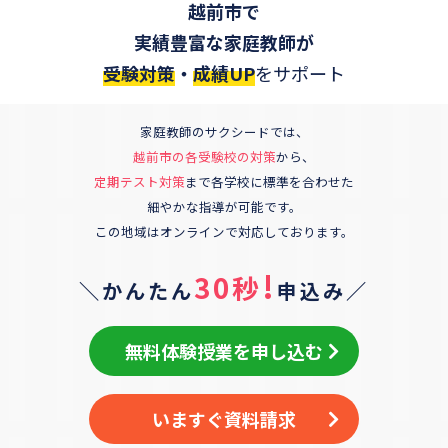
越前市
で
実績豊富な家庭教師が
受験対策
・
成績UP
をサポート
家庭教師のサクシードでは、
越前市
の各受験校の対策
から、
定期テスト対策
まで各学校に標準を合わせた
細やかな指導が可能です。
この地域はオンラインで対応しております。
!
30秒
＼かんたん
申込み／
無料体験授業を申し込む
いますぐ資料請求