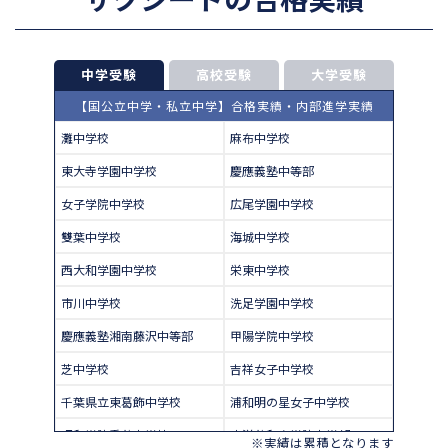
中学受験
高校受験
大学受験
【国公立中学・私立中学】合格実績・内部進学実績
灘中学校
麻布中学校
東大寺学園中学校
慶應義塾中等部
女子学院中学校
広尾学園中学校
雙葉中学校
海城中学校
西大和学園中学校
栄東中学校
市川中学校
洗足学園中学校
慶應義塾湘南藤沢中等部
甲陽学院中学校
芝中学校
吉祥女子中学校
千葉県立東葛飾中学校
浦和明の星女子中学校
昭和学院秀英中学校
東洋英和女学院中学部
※実績は累積となります