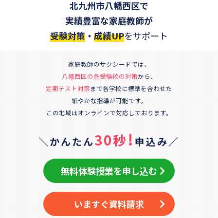
北九州市八幡西区
で
実績豊富な家庭教師が
受験対策
・
成績UP
をサポート
家庭教師のサクシードでは、
八幡西区
の各受験校の対策
から、
定期テスト対策
まで各学校に標準を合わせた
細やかな指導が可能です。
この地域はオンラインで対応しております。
!
30秒
＼かんたん
申込み／
無料体験授業を申し込む
いますぐ資料請求