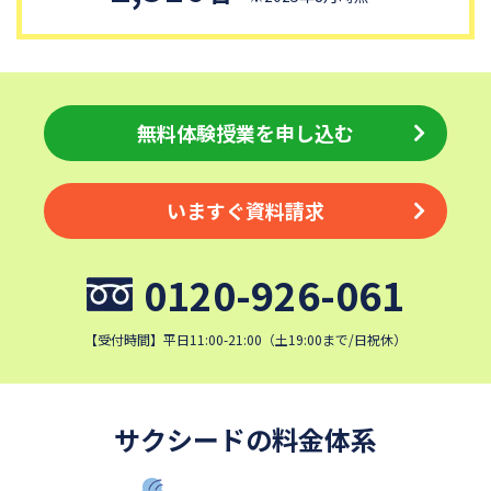
細田学園中学校
帝京大学中学校
国府台女子学院中学部
平塚中等教育学校
埼玉栄中学校
城北埼玉中学校
日本大学中学校
麗澤中学校
無料体験授業を申し込む
同志社香里中学校
星野学園中学校
かえつ有明中学校
浦和ルーテル学院中学校
いますぐ資料請求
昭和学院中学校
東京女学館中学校
目黒日本大学中学校
関東学院中学校
0120-926-061
帝塚山学院中学校
成蹊中学校
清泉女学院中学校
西武学園文理中学校
【受付時間】平日11:00-21:00（土19:00まで/日祝休）
横浜国立大学教育学部附属横
実践女子学園中学校
浜中学校
鎌倉女学院中学校
カリタス女子中学校
サクシードの料金体系
成城学園中学校
日本大学豊山中学校