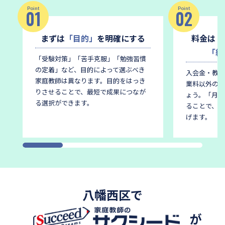
Point
Point
01
02
まずは
「目的」
を明確にする
料金は
「
「総
「受験対策」「苦手克服」「勉強習慣
の定着」など、目的によって選ぶべき
入会金・教材
家庭教師は異なります。
目的をはっき
業料以外の費
りさせることで、最短で成果につなが
ょう。
「月謝
る選択ができます。
ることで、後
げます。
八幡西区で
が