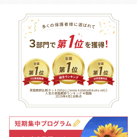
1
３
！
部門で
第
位
を獲得
家庭教師比較ネット(
https://www.katekyohikaku.net/
)
人気の家庭教師ランキング 全国版
2026年4月1日時点