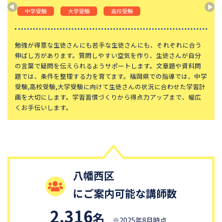
神奈川大学附属中学校
大宮開成中学校
中学受験
大学受験
高校受験
法政大学第二中学校
品川女子学院中等部
東京都立桜修館中等教育学校
学習院中等科
勉強が得意な生徒さんにも苦手な生徒さんにも、それぞれに合う
伸ばし方があります。質問しやすい空気を作り、生徒さんが自分
頌栄女子学院中学校
田園調布学園中等部
の言葉で疑問を伝えられるようサポートします。文章題や資料問
題では、条件を整理する力を育てます。福岡県での指導では、中学
江戸川学園取手中学校
山脇学園中学校
受験,高校受験,大学受験に向けて生徒さんの状況に合わせた学習計
恵泉女学園中学校
千代田区立九段中等教育学校
画を大切にします。学習習慣づくりから得点力アップまで、幅広
くお手伝いします。
大妻中学校
滝中学校
土佐中学校
國學院大學久我山中学校
大阪桐蔭中学校
東京都市大学等々力中学校
中央大学附属中学校
桐蔭学園中等教育学校
八幡西区
獨協中学校
淑徳中学校
にご案内可能な講師数
昌平中学校
成城中学校
青稜中学校
昭和女子大学附属昭和中学校
2,316
名
※2025年8月時点