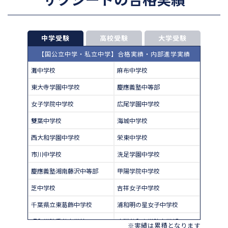
中学受験
高校受験
大学受験
【国公立中学・私立中学】合格実績・内部進学実績
灘中学校
麻布中学校
東大寺学園中学校
慶應義塾中等部
女子学院中学校
広尾学園中学校
雙葉中学校
海城中学校
西大和学園中学校
栄東中学校
市川中学校
洗足学園中学校
慶應義塾湘南藤沢中等部
甲陽学院中学校
芝中学校
吉祥女子中学校
千葉県立東葛飾中学校
浦和明の星女子中学校
昭和学院秀英中学校
東洋英和女学院中学部
※実績は累積となります