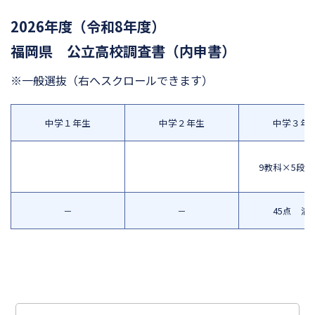
2026年度（令和8年度）
福岡県 公立高校調査書（内申書）
※一般選抜
（右へスクロールできます）
中学１年生
中学２年生
中学３年
9教科×5段
－
－
45点 満