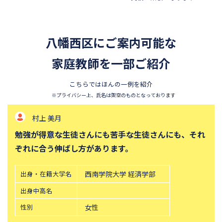
四天王寺中学校
巣鴨中学校
香蘭女学校中等科
開智中学校
八幡西区にご案内可能な
北嶺中学校
白百合学園中学校
サレジオ学院中学校
家庭教師を一部ご紹介
東邦大学付属東邦中学校
須磨学園中学校
鎌倉学園中学校
こちらではほんの一例を紹介
東京農業大学第一高等学校中
立教新座中学校
※プライバシー上、氏名は架空のものとなっております
等部
村上 美月
桐朋中学校
攻玉社中学校
勉強が得意な生徒さんにも苦手な生徒さんにも、それ
東京都市大学付属中学校
三田国際科学学園中学校
ぞれに合う伸ばし方があります。
青山学院中等部
高輪中学校
帝塚山中学校
中央大学附属横浜中学校
出身・在籍大学名
西南学院大学 経済学部
六甲学院中学校
青山学院横浜英和中学校
出身中高名
東山中学校
山手学院中学校
性別
女性
函館ラ・サール中学校
城北中学校