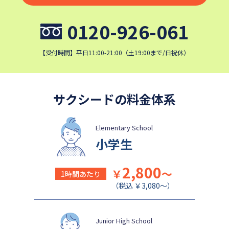
かえつ有明中学校
浦和ルーテル学院中学校
0120-926-061
昭和学院中学校
東京女学館中学校
清泉女学院中学校
西武学園文理中学校
【受付時間】平日11:00-21:00（土19:00まで/日祝休）
横浜国立大学教育学部附属横
実践女子学園中学校
浜中学校
鎌倉女学院中学校
カリタス女子中学校
サクシードの料金体系
佐久長聖中学校
桐光学園中学校
成城学園中学校
日本大学豊山中学校
Elementary School
小学生
2,800
￥
～
1時間あたり
（税込 ￥3,080～）
Junior High School