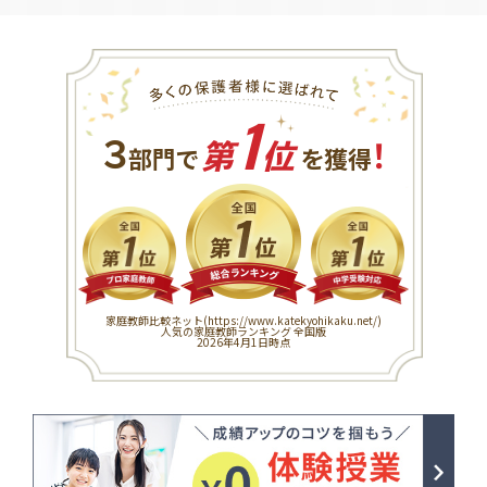
1
３
！
部門で
第
位
を獲得
家庭教師比較ネット(
https://www.katekyohikaku.net/
)
人気の家庭教師ランキング 全国版
2026年4月1日時点