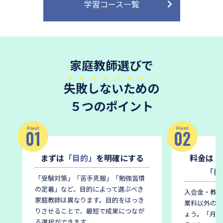
学習コース一覧
家庭教師選びで
失敗しないため
の
５つのポイント
Point
Point
01
02
まずは
「目的」
を明確にする
料金は
「
「総
「受験対策」「苦手克服」「勉強習慣
の定着」など、目的によって選ぶべき
入会金・教材
家庭教師は異なります。
目的をはっき
業料以外の費
りさせることで、最短で成果につなが
ょう。
「月謝
る選択ができます。