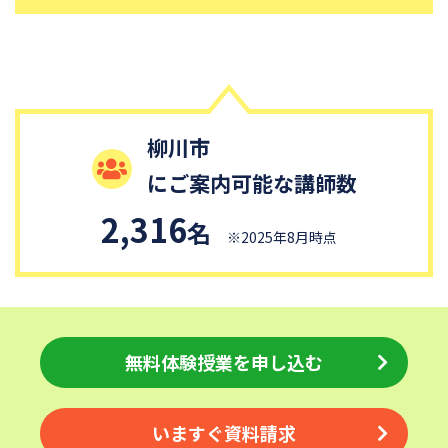
江戸川学園取手中学校
山脇学園中学校
恵泉女学園中学校
千代田区立九段中等教育学校
中央大学附属中学校
桐蔭学園中等教育学校
大阪桐蔭中学校
東京都市大学等々力中学校
柳川市
国府台女子学院中学部
平塚中等教育学校
にご案内可能な講師数
獨協中学校
淑徳中学校
昌平中学校
成城中学校
2,316
名
※2025年8月時点
青稜中学校
昭和女子大学附属昭和中学校
細田学園中学校
帝京大学中学校
同志社香里中学校
埼玉栄中学校
城北埼玉中学校
日本大学中学校
無料体験授業を申し込む
麗澤中学校
目黒日本大学中学校
関東学院中学校
帝塚山学院中学校
いますぐ資料請求
成蹊中学校
星野学園中学校