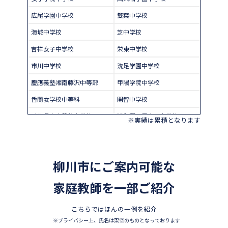
広尾学園中学校
雙葉中学校
海城中学校
芝中学校
吉祥女子中学校
栄東中学校
市川中学校
洗足学園中学校
慶應義塾湘南藤沢中等部
甲陽学院中学校
香蘭女学校中等科
開智中学校
千葉県立東葛飾中学校
浦和明の星女子中学校
※実績は累積となります
昭和学院秀英中学校
東洋英和女学院中学部
四天王寺中学校
巣鴨中学校
柳川市にご案内可能な
須磨学園中学校
北嶺中学校
白百合学園中学校
家庭教師を一部ご紹介
サレジオ学院中学校
東邦大学付属東邦中学校
東京農業大学第一高等学校中
こちらではほんの一例を紹介
等部
※プライバシー上、氏名は架空のものとなっております
立教新座中学校
鎌倉学園中学校