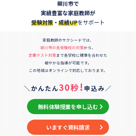
柳川市
で
実績豊富な家庭教師が
受験対策
・
成績UP
をサポート
家庭教師のサクシードでは、
柳川市
の各受験校の対策
から、
定期テスト対策
まで各学校に標準を合わせた
細やかな指導が可能です。
この地域はオンラインで対応しております。
!
30秒
＼かんたん
申込み／
無料体験授業を申し込む
いますぐ資料請求