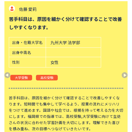
佐藤 愛莉
帝塚山中学校
桐朋中学校
苦手科目は、原因を細かく分けて確認することで改善
攻玉社中学校
東京都市大学付属中学校
しやすくなります。
三田国際科学学園中学校
青山学院中等部
高輪中学校
青山学院横浜英和中学校
出身・在籍大学名
九州大学 法学部
中央大学附属横浜中学校
六甲学院中学校
出身中高名
学習院中等科
頌栄女子学院中学校
性別
女性
田園調布学園中等部
東山中学校
山手学院中学校
函館ラ・サール中学校
大学受験
高校受験
城北中学校
神奈川大学附属中学校
大宮開成中学校
法政大学第二中学校
苦手科目は、原因を細かく分けて確認することで改善しやすくな
ります。短時間でも集中して学べるよう、授業の流れにメリハリ
品川女子学院中等部
東京都立桜修館中等教育学校
をつけて進めます。国語や社会では、根拠を持って考える力を大切
にします。福岡県での指導では、高校受験,大学受験に向けて生徒
大妻中学校
滝中学校
さんの状況に合わせた学習計画を大切にします。理解できた喜び
土佐中学校
國學院大學久我山中学校
を積み重ね、次の目標へつなげていきたいです。