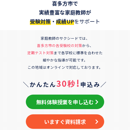
喜多方市
で
実績豊富な家庭教師が
受験対策
・
成績UP
をサポート
家庭教師のサクシードでは、
喜多方市
の各受験校の対策
から、
定期テスト対策
まで各学校に標準を合わせた
細やかな指導が可能です。
この地域はオンラインで対応しております。
!
30秒
＼かんたん
申込み／
無料体験授業を申し込む
いますぐ資料請求