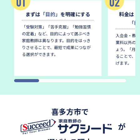
01
02
成城学園中学校
日本大学豊山中学校
まずは
「目的」
を明確にする
料金は
「
「総
「受験対策」「苦手克服」「勉強習慣
の定着」など、目的によって選ぶべき
入会金・教材
家庭教師は異なります。
目的をはっき
業料以外の費
りさせることで、最短で成果につなが
ょう。
「月謝
る選択ができます。
ることで、後
げます。
喜多方市で
が