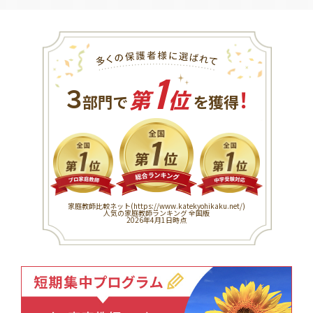
1
３
！
部門で
第
位
を獲得
家庭教師比較ネット(
https://www.katekyohikaku.net/
)
人気の家庭教師ランキング 全国版
2026年4月1日時点