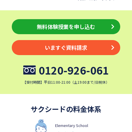
昭和学院秀英中学校
東洋英和女学院中学部
四天王寺中学校
巣鴨中学校
須磨学園中学校
無料体験授業を申し込む
北嶺中学校
白百合学園中学校
サレジオ学院中学校
東邦大学付属東邦中学校
東京農業大学第一高等学校中
いますぐ資料請求
等部
立教新座中学校
鎌倉学園中学校
0120-926-061
帝塚山中学校
桐朋中学校
攻玉社中学校
東京都市大学付属中学校
【受付時間】平日11:00-21:00（土19:00まで/日祝休）
三田国際科学学園中学校
青山学院中等部
高輪中学校
青山学院横浜英和中学校
サクシードの料金体系
中央大学附属横浜中学校
六甲学院中学校
学習院中等科
頌栄女子学院中学校
Elementary School
田園調布学園中等部
東山中学校