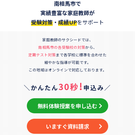
南相馬市
で
実績豊富な家庭教師が
受験対策
・
成績UP
をサポート
家庭教師のサクシードでは、
南相馬市
の各受験校の対策
から、
定期テスト対策
まで各学校に標準を合わせた
細やかな指導が可能です。
この地域はオンラインで対応しております。
!
30秒
＼かんたん
申込み／
無料体験授業を申し込む
いますぐ資料請求