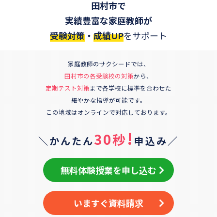
田村市
で
実績豊富な家庭教師が
受験対策
・
成績UP
をサポート
家庭教師のサクシードでは、
田村市
の各受験校の対策
から、
定期テスト対策
まで各学校に標準を合わせた
細やかな指導が可能です。
この地域はオンラインで対応しております。
!
30秒
＼かんたん
申込み／
無料体験授業を申し込む
いますぐ資料請求