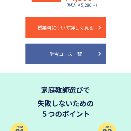
細田学園中学校
帝京大学中学校
（税込 ￥5,280～）
国府台女子学院中学部
平塚中等教育学校
埼玉栄中学校
城北埼玉中学校
授業料について詳しく見る
日本大学中学校
麗澤中学校
同志社香里中学校
星野学園中学校
かえつ有明中学校
浦和ルーテル学院中学校
学習コース一覧
昭和学院中学校
東京女学館中学校
目黒日本大学中学校
関東学院中学校
帝塚山学院中学校
成蹊中学校
家庭教師選びで
清泉女学院中学校
西武学園文理中学校
横浜国立大学教育学部附属横
実践女子学園中学校
失敗しないため
の
浜中学校
５つのポイント
鎌倉女学院中学校
カリタス女子中学校
成城学園中学校
日本大学豊山中学校
Point
Point