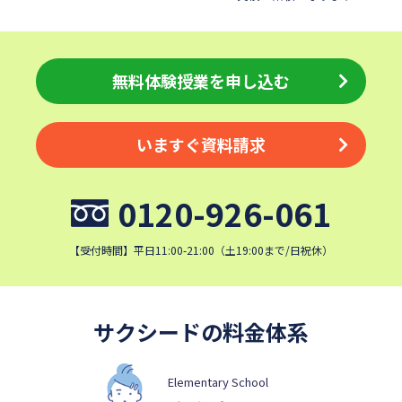
四天王寺中学校
巣鴨中学校
香蘭女学校中等科
開智中学校
北嶺中学校
無料体験授業を申し込む
白百合学園中学校
サレジオ学院中学校
東邦大学付属東邦中学校
須磨学園中学校
鎌倉学園中学校
いますぐ資料請求
東京農業大学第一高等学校中
立教新座中学校
等部
0120-926-061
桐朋中学校
攻玉社中学校
東京都市大学付属中学校
三田国際科学学園中学校
【受付時間】平日11:00-21:00（土19:00まで/日祝休）
青山学院中等部
高輪中学校
帝塚山中学校
中央大学附属横浜中学校
サクシードの料金体系
六甲学院中学校
青山学院横浜英和中学校
東山中学校
山手学院中学校
Elementary School
函館ラ・サール中学校
城北中学校