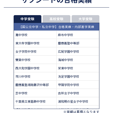
中学受験
高校受験
大学受験
【国公立中学・私立中学】合格実績・内部進学実績
灘中学校
麻布中学校
東大寺学園中学校
慶應義塾中等部
女子学院中学校
広尾学園中学校
雙葉中学校
海城中学校
西大和学園中学校
栄東中学校
市川中学校
洗足学園中学校
慶應義塾湘南藤沢中等部
甲陽学院中学校
芝中学校
吉祥女子中学校
千葉県立東葛飾中学校
浦和明の星女子中学校
昭和学院秀英中学校
東洋英和女学院中学部
※実績は累積となります