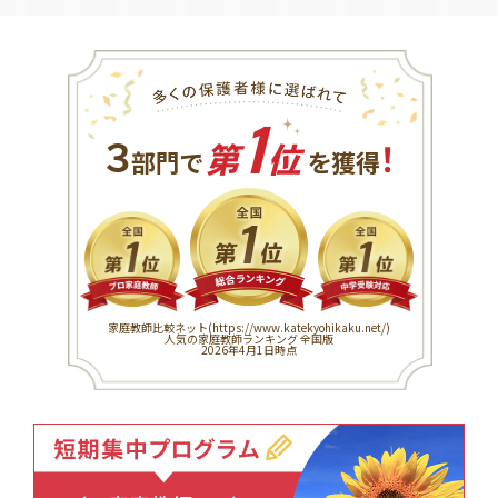
1
３
！
部門で
第
位
を獲得
家庭教師比較ネット(
https://www.katekyohikaku.net/
)
人気の家庭教師ランキング 全国版
2026年4月1日時点