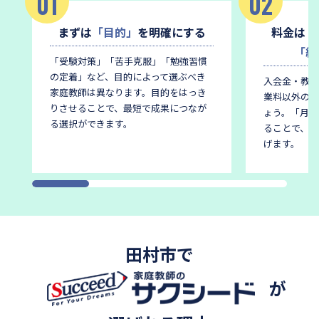
01
02
日本女子大学附属中学校
公文国際学園中等部
まずは
「目的」
を明確にする
料金は
「
「総
「受験対策」「苦手克服」「勉強習慣
の定着」など、目的によって選ぶべき
入会金・教材
家庭教師は異なります。
目的をはっき
業料以外の費
りさせることで、最短で成果につなが
ょう。
「月謝
る選択ができます。
ることで、後
げます。
田村市で
が