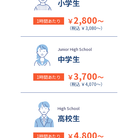
小学生
神奈川大学附属中学校
大宮開成中学校
2,800
法政大学第二中学校
品川女子学院中等部
￥
～
1時間あたり
東京都立桜修館中等教育学校
学習院中等科
（税込 ￥3,080～）
頌栄女子学院中学校
田園調布学園中等部
江戸川学園取手中学校
山脇学園中学校
Junior High School
中学生
恵泉女学園中学校
千代田区立九段中等教育学校
大妻中学校
滝中学校
3,700
￥
～
1時間あたり
土佐中学校
國學院大學久我山中学校
（税込 ￥4,070～）
大阪桐蔭中学校
東京都市大学等々力中学校
中央大学附属中学校
桐蔭学園中等教育学校
High School
獨協中学校
淑徳中学校
高校生
昌平中学校
成城中学校
青稜中学校
昭和女子大学附属昭和中学校
4,800
￥
～
1時間あたり