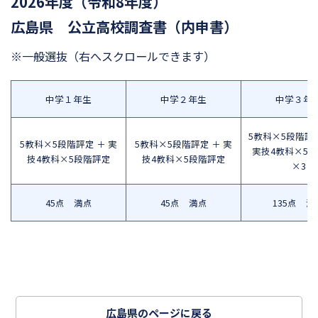
2026年度（令和8年度）
広島県 公立高校調査書（内申書）
※一般選抜
（右へスクロールできます）
中学１年生
中学２年生
中学３年
5教科×5段階評定
5教科×5段階評定 ＋ 実
5教科×5段階評定 ＋ 実
実技4教科×5
技4教科×5段階評定
技4教科×5段階評定
×3
45点 満点
45点 満点
135点 満
広島県のページに戻る