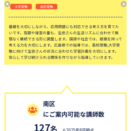
神奈川大学附属中学校
大宮開成中学校
大学受験
高校受験
法政大学第二中学校
品川女子学院中等部
東京都立桜修館中等教育学校
学習院中等科
応用問題にも対応できる考え方を育てた
一人ひとりに合った学び方を見
、生徒さんの生活リズムに合わせて無
だと考えています。宿題や復習
頌栄女子学院中学校
田園調布学園中等部
します。国語や社会では、根拠を持って
わせて無理なく継続できる形に
広島県での指導では、高校受験,大学受
拠を持って考える力を大切にし
江戸川学園取手中学校
山脇学園中学校
に合わせた学習計画を大切にします。
験,高校受験に向けて生徒さん
恵泉女学園中学校
千代田区立九段中等教育学校
係を作りながら指導していきます。
します。苦手を少しずつ減らし
ょう。
大妻中学校
滝中学校
土佐中学校
國學院大學久我山中学校
大阪桐蔭中学校
東京都市大学等々力中学校
中央大学附属中学校
桐蔭学園中等教育学校
南区
獨協中学校
淑徳中学校
にご案内可能な講師数
昌平中学校
成城中学校
青稜中学校
昭和女子大学附属昭和中学校
127
名
※2025年8月時点