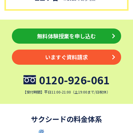
細田学園中学校
帝京大学中学校
国府台女子学院中学部
平塚中等教育学校
埼玉栄中学校
城北埼玉中学校
日本大学中学校
麗澤中学校
無料体験授業を申し込む
同志社香里中学校
星野学園中学校
かえつ有明中学校
浦和ルーテル学院中学校
いますぐ資料請求
昭和学院中学校
東京女学館中学校
目黒日本大学中学校
関東学院中学校
0120-926-061
帝塚山学院中学校
成蹊中学校
清泉女学院中学校
西武学園文理中学校
【受付時間】平日11:00-21:00（土19:00まで/日祝休）
横浜国立大学教育学部附属横
実践女子学園中学校
浜中学校
鎌倉女学院中学校
カリタス女子中学校
サクシードの料金体系
成城学園中学校
日本大学豊山中学校