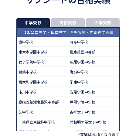
中学受験
高校受験
大学受験
【国公立中学・私立中学】合格実績・内部進学実績
灘中学校
麻布中学校
東大寺学園中学校
慶應義塾中等部
女子学院中学校
広尾学園中学校
雙葉中学校
海城中学校
西大和学園中学校
栄東中学校
市川中学校
洗足学園中学校
慶應義塾湘南藤沢中等部
甲陽学院中学校
芝中学校
吉祥女子中学校
千葉県立東葛飾中学校
浦和明の星女子中学校
昭和学院秀英中学校
東洋英和女学院中学部
※実績は累積となります