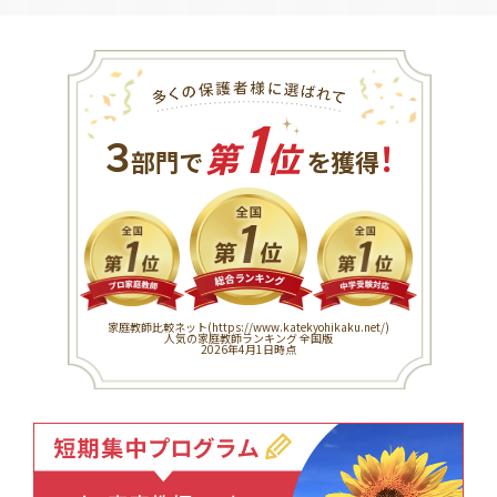
1
３
！
部門で
第
位
を獲得
家庭教師比較ネット(
https://www.katekyohikaku.net/
)
人気の家庭教師ランキング 全国版
2026年4月1日時点