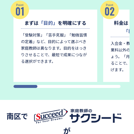
Point
Point
01
02
まずは
「目的」
を明確にする
料金は
「
「総
「受験対策」「苦手克服」「勉強習慣
の定着」など、目的によって選ぶべき
入会金・教材
家庭教師は異なります。
目的をはっき
業料以外の費
りさせることで、最短で成果につなが
ょう。
「月謝
る選択ができます。
ることで、後
げます。
南区で
が