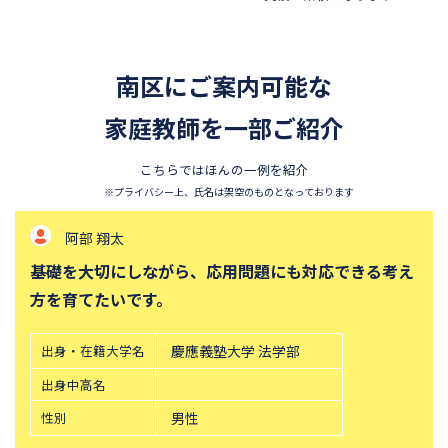
四天王寺中学校
巣鴨中学校
香蘭女学校中等科
開智中学校
南区にご案内可能な
北嶺中学校
白百合学園中学校
サレジオ学院中学校
家庭教師を一部ご紹介
東邦大学付属東邦中学校
須磨学園中学校
鎌倉学園中学校
こちらではほんの一例を紹介
東京農業大学第一高等学校中
立教新座中学校
※プライバシー上、氏名は架空のものとなっております
等部
池田 悠真
桐朋中学校
攻玉社中学校
ら、応用問題にも対応できる考え
一人ひとりに合った学び
東京都市大学付属中学校
三田国際科学学園中学校
上への近道だと考えてい
青山学院中等部
高輪中学校
帝塚山中学校
中央大学附属横浜中学校
應義塾大学 法学部
出身・在籍大学名
広島大
六甲学院中学校
青山学院横浜英和中学校
出身中高名
東山中学校
山手学院中学校
性
性別
男性
函館ラ・サール中学校
城北中学校