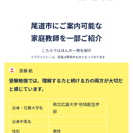
香蘭女学校中等科
開智中学校
千葉県立東葛飾中学校
浦和明の星女子中学校
尾道市にご案内可能な
東邦大学付属東邦中学校
須磨学園中学校
北嶺中学校
家庭教師を一部ご紹介
白百合学園中学校
サレジオ学院中学校
鎌倉学園中学校
こちらではほんの一例を紹介
東京農業大学第一高等学校中
立教新座中学校
※プライバシー上、氏名は架空のものとなっております
等部
斎藤 航
桐朋中学校
攻玉社中学校
受験勉強では、理解する力と続ける力の両方が大切だ
東京都市大学付属中学校
三田国際科学学園中学校
と感じています。
青山学院中等部
高輪中学校
帝塚山中学校
中央大学附属横浜中学校
県立広島大学 地域創生学
出身・在籍大学名
六甲学院中学校
青山学院横浜英和中学校
部
神奈川大学附属中学校
大宮開成中学校
出身中高名
法政大学第二中学校
品川女子学院中等部
性別
男性