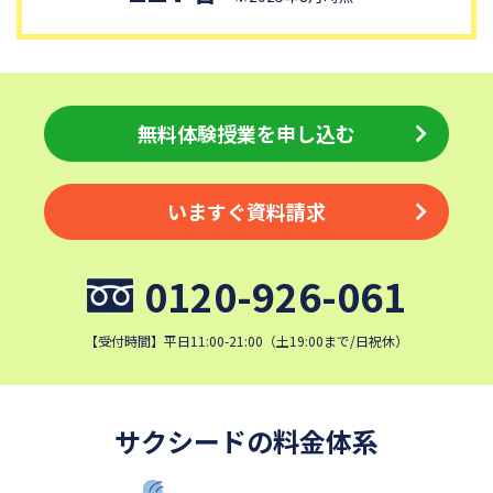
獨協中学校
淑徳中学校
昌平中学校
成城中学校
日本大学中学校
麗澤中学校
同志社香里中学校
埼玉栄中学校
無料体験授業を申し込む
城北埼玉中学校
浦和ルーテル学院中学校
昭和学院中学校
東京女学館中学校
いますぐ資料請求
目黒日本大学中学校
関東学院中学校
帝塚山学院中学校
成蹊中学校
0120-926-061
星野学園中学校
かえつ有明中学校
清泉女学院中学校
西武学園文理中学校
【受付時間】平日11:00-21:00（土19:00まで/日祝休）
横浜国立大学教育学部附属横
実践女子学園中学校
浜中学校
鎌倉女学院中学校
カリタス女子中学校
サクシードの料金体系
近畿大学附属中学校
東京電機大学中学校