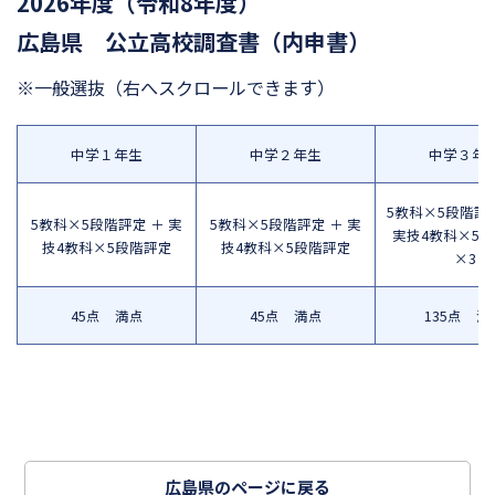
2026年度（令和8年度）
広島県 公立高校調査書（内申書）
※一般選抜
（右へスクロールできます）
中学１年生
中学２年生
中学３年
5教科×5段階評定
5教科×5段階評定 ＋ 実
5教科×5段階評定 ＋ 実
実技4教科×5
技4教科×5段階評定
技4教科×5段階評定
×3
45点 満点
45点 満点
135点 満
広島県のページに戻る