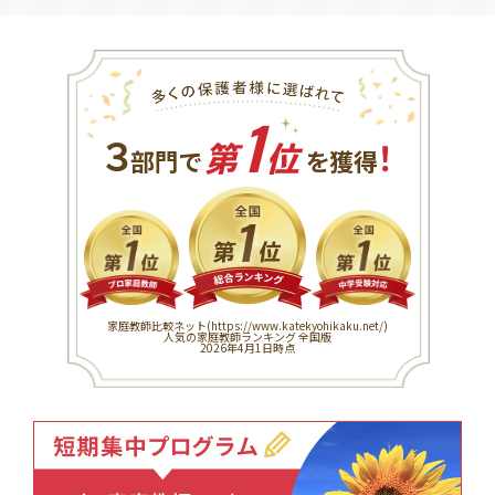
1
３
！
部門で
第
位
を獲得
家庭教師比較ネット(
https://www.katekyohikaku.net/
)
人気の家庭教師ランキング 全国版
2026年4月1日時点