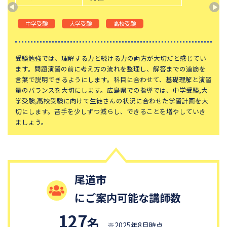
東京都立桜修館中等教育学校
学習院中等科
中学受験
大学受験
高校受験
頌栄女子学院中学校
田園調布学園中等部
東山中学校
山手学院中学校
受験勉強では、理解する力と続ける力の両方が大切だと感じてい
函館ラ・サール中学校
城北中学校
ます。問題演習の前に考え方の流れを整理し、解答までの道筋を
恵泉女学園中学校
千代田区立九段中等教育学校
言葉で説明できるようにします。科目に合わせて、基礎理解と演習
量のバランスを大切にします。広島県での指導では、中学受験,大
大妻中学校
滝中学校
学受験,高校受験に向けて生徒さんの状況に合わせた学習計画を大
切にします。苦手を少しずつ減らし、できることを増やしていき
土佐中学校
國學院大學久我山中学校
ましょう。
江戸川学園取手中学校
山脇学園中学校
大阪桐蔭中学校
東京都市大学等々力中学校
中央大学附属中学校
桐蔭学園中等教育学校
尾道市
青稜中学校
昭和女子大学附属昭和中学校
にご案内可能な講師数
細田学園中学校
帝京大学中学校
国府台女子学院中学部
平塚中等教育学校
127
名
※2025年8月時点