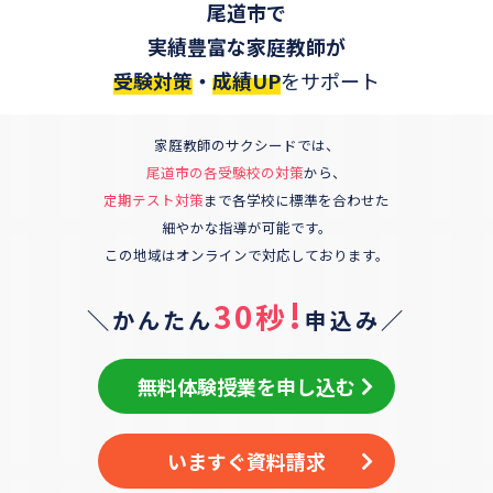
尾道市
で
実績豊富な家庭教師が
受験対策
・
成績UP
をサポート
家庭教師のサクシードでは、
尾道市
の各受験校の対策
から、
定期テスト対策
まで各学校に標準を合わせた
細やかな指導が可能です。
この地域はオンラインで対応しております。
!
30秒
＼かんたん
申込み／
無料体験授業を申し込む
いますぐ資料請求