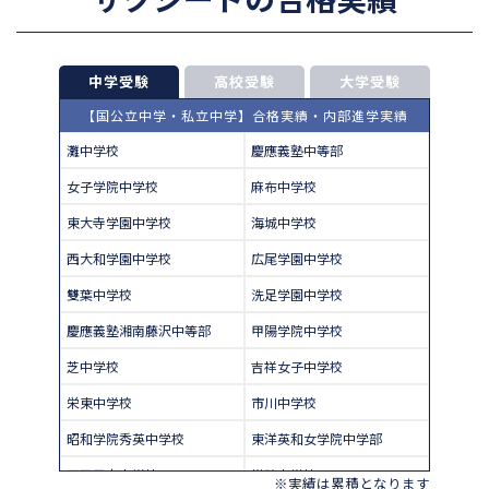
中学受験
高校受験
大学受験
【国公立中学・私立中学】合格実績・内部進学実績
灘中学校
慶應義塾中等部
女子学院中学校
麻布中学校
東大寺学園中学校
海城中学校
西大和学園中学校
広尾学園中学校
雙葉中学校
洗足学園中学校
慶應義塾湘南藤沢中等部
甲陽学院中学校
芝中学校
吉祥女子中学校
栄東中学校
市川中学校
昭和学院秀英中学校
東洋英和女学院中学部
四天王寺中学校
巣鴨中学校
※実績は累積となります