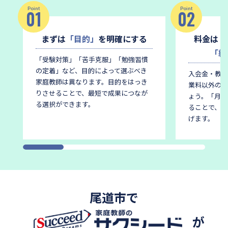
Point
Point
01
02
まずは
「目的」
を明確にする
料金は
「
「総
「受験対策」「苦手克服」「勉強習慣
の定着」など、目的によって選ぶべき
入会金・教材
家庭教師は異なります。
目的をはっき
業料以外の費
りさせることで、最短で成果につなが
ょう。
「月謝
る選択ができます。
ることで、後
げます。
尾道市で
が