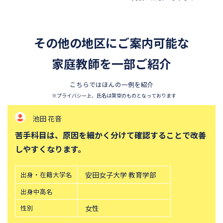
香蘭女学校中等科
開智中学校
千葉県立東葛飾中学校
浦和明の星女子中学校
その他の地区にご案内可能な
東邦大学付属東邦中学校
須磨学園中学校
北嶺中学校
家庭教師を一部ご紹介
白百合学園中学校
サレジオ学院中学校
鎌倉学園中学校
こちらではほんの一例を紹介
東京農業大学第一高等学校中
立教新座中学校
※プライバシー上、氏名は架空のものとなっております
等部
池田 花音
桐朋中学校
攻玉社中学校
苦手科目は、原因を細かく分けて確認することで改善
東京都市大学付属中学校
三田国際科学学園中学校
しやすくなります。
青山学院中等部
高輪中学校
帝塚山中学校
中央大学附属横浜中学校
出身・在籍大学名
安田女子大学 教育学部
六甲学院中学校
青山学院横浜英和中学校
出身中高名
神奈川大学附属中学校
大宮開成中学校
性別
女性
法政大学第二中学校
品川女子学院中等部