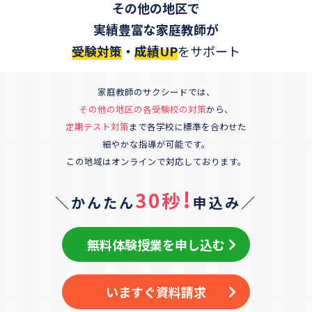
その他の地区
で
実績豊富な家庭教師が
受験対策
・
成績UP
をサポート
家庭教師のサクシードでは、
その他の地区
の各受験校の対策
から、
定期テスト対策
まで各学校に標準を合わせた
細やかな指導が可能です。
この地域はオンラインで対応しております。
!
30秒
＼かんたん
申込み／
無料体験授業を申し込む
いますぐ資料請求