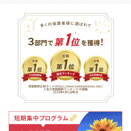
1
３
！
部門で
第
位
を獲得
家庭教師比較ネット(
https://www.katekyohikaku.net/
)
人気の家庭教師ランキング 全国版
2026年4月1日時点