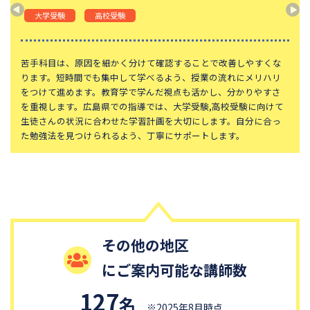
東京都立桜修館中等教育学校
学習院中等科
大学受験
高校受験
頌栄女子学院中学校
田園調布学園中等部
東山中学校
山手学院中学校
苦手科目は、原因を細かく分けて確認することで改善しやすくな
ります。短時間でも集中して学べるよう、授業の流れにメリハリ
函館ラ・サール中学校
城北中学校
をつけて進めます。教育学で学んだ視点も活かし、分かりやすさ
を重視します。広島県での指導では、大学受験,高校受験に向けて
恵泉女学園中学校
千代田区立九段中等教育学校
生徒さんの状況に合わせた学習計画を大切にします。自分に合っ
大妻中学校
滝中学校
た勉強法を見つけられるよう、丁寧にサポートします。
土佐中学校
國學院大學久我山中学校
江戸川学園取手中学校
山脇学園中学校
大阪桐蔭中学校
東京都市大学等々力中学校
中央大学附属中学校
桐蔭学園中等教育学校
その他の地区
青稜中学校
昭和女子大学附属昭和中学校
にご案内可能な講師数
細田学園中学校
帝京大学中学校
国府台女子学院中学部
平塚中等教育学校
127
名
※2025年8月時点