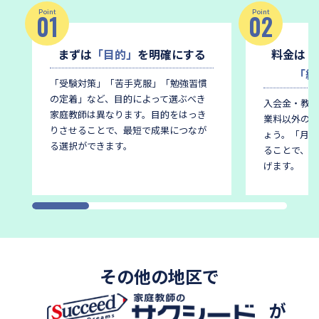
Point
Point
01
02
まずは
「目的」
を明確にする
料金は
「
「総
「受験対策」「苦手克服」「勉強習慣
の定着」など、目的によって選ぶべき
入会金・教材
家庭教師は異なります。
目的をはっき
業料以外の費
りさせることで、最短で成果につなが
ょう。
「月謝
る選択ができます。
ることで、後
げます。
その他の地区で
が