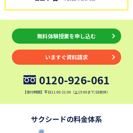
獨協中学校
淑徳中学校
昌平中学校
成城中学校
日本大学中学校
麗澤中学校
同志社香里中学校
埼玉栄中学校
無料体験授業を申し込む
城北埼玉中学校
浦和ルーテル学院中学校
昭和学院中学校
東京女学館中学校
いますぐ資料請求
目黒日本大学中学校
関東学院中学校
帝塚山学院中学校
成蹊中学校
0120-926-061
星野学園中学校
かえつ有明中学校
清泉女学院中学校
西武学園文理中学校
【受付時間】平日11:00-21:00（土19:00まで/日祝休）
横浜国立大学教育学部附属横
実践女子学園中学校
浜中学校
鎌倉女学院中学校
カリタス女子中学校
サクシードの料金体系
近畿大学附属中学校
東京電機大学中学校