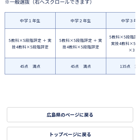
※一般選抜
（右へスクロールできます）
中学１年生
中学２年生
中学３年
5教科×5段階評定
5教科×5段階評定 ＋ 実
5教科×5段階評定 ＋ 実
実技4教科×5
技4教科×5段階評定
技4教科×5段階評定
×3
45点 満点
45点 満点
135点 満
広島県のページに戻る
トップページに戻る