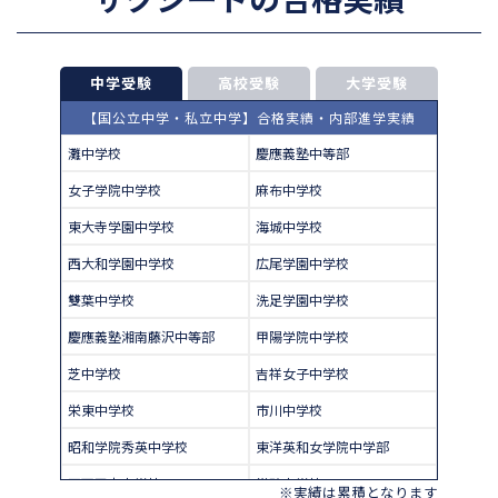
中学受験
高校受験
大学受験
【国公立中学・私立中学】合格実績・内部進学実績
灘中学校
慶應義塾中等部
女子学院中学校
麻布中学校
東大寺学園中学校
海城中学校
西大和学園中学校
広尾学園中学校
雙葉中学校
洗足学園中学校
慶應義塾湘南藤沢中等部
甲陽学院中学校
芝中学校
吉祥女子中学校
栄東中学校
市川中学校
昭和学院秀英中学校
東洋英和女学院中学部
四天王寺中学校
巣鴨中学校
※実績は累積となります