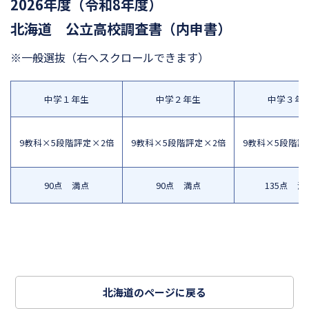
2026年度（令和8年度）
北海道 公立高校調査書（内申書）
※一般選抜
（右へスクロールできます）
中学１年生
中学２年生
中学３年
9教科×5段階評定×2倍
9教科×5段階評定×2倍
9教科×5段階評
90点 満点
90点 満点
135点 満
北海道のページに戻る