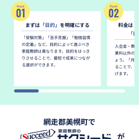
Point
Point
01
02
まずは
「目的」
を明確にする
料金は
「
「総
「受験対策」「苦手克服」「勉強習慣
の定着」など、目的によって選ぶべき
入会金・教材
家庭教師は異なります。
目的をはっき
業料以外の費
りさせることで、最短で成果につなが
ょう。
「月謝
る選択ができます。
ることで、後
げます。
網走郡美幌町で
が