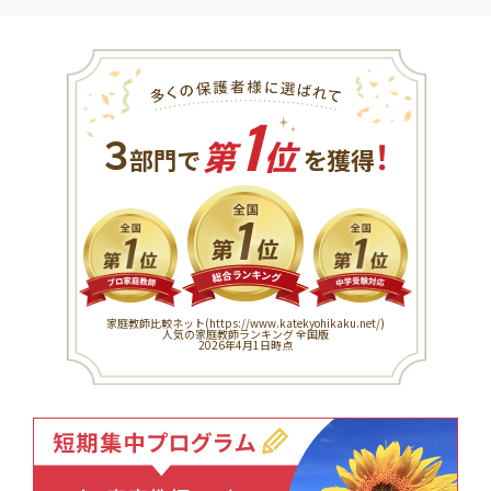
1
３
！
部門で
第
位
を獲得
家庭教師比較ネット(
https://www.katekyohikaku.net/
)
人気の家庭教師ランキング 全国版
2026年4月1日時点