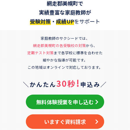
網走郡美幌町
で
実績豊富な家庭教師が
受験対策
・
成績UP
をサポート
家庭教師のサクシードでは、
網走郡美幌町
の各受験校の対策
から、
定期テスト対策
まで各学校に標準を合わせた
細やかな指導が可能です。
この地域はオンラインで対応しております。
!
30秒
＼かんたん
申込み／
無料体験授業を申し込む
いますぐ資料請求