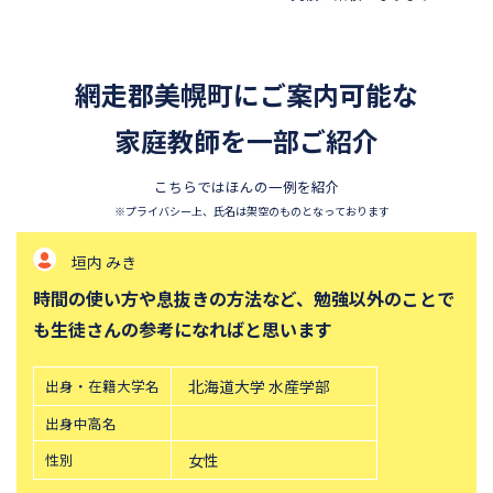
昭和学院秀英中学校
東洋英和女学院中学部
四天王寺中学校
巣鴨中学校
網走郡美幌町にご案内可能な
須磨学園中学校
北嶺中学校
白百合学園中学校
家庭教師を一部ご紹介
サレジオ学院中学校
東邦大学付属東邦中学校
東京農業大学第一高等学校中
こちらではほんの一例を紹介
等部
※プライバシー上、氏名は架空のものとなっております
立教新座中学校
鎌倉学園中学校
垣内 みき
帝塚山中学校
桐朋中学校
時間の使い方や息抜きの方法など、勉強以外のことで
攻玉社中学校
東京都市大学付属中学校
も生徒さんの参考になればと思います
三田国際科学学園中学校
青山学院中等部
高輪中学校
青山学院横浜英和中学校
出身・在籍大学名
北海道大学 水産学部
中央大学附属横浜中学校
六甲学院中学校
出身中高名
学習院中等科
頌栄女子学院中学校
性別
女性
田園調布学園中等部
東山中学校