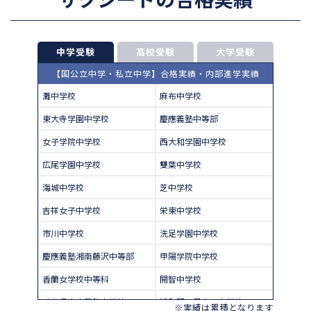
中学受験
高校受験
大学受験
【国公立中学・私立中学】合格実績・内部進学実績
灘中学校
麻布中学校
東大寺学園中学校
慶應義塾中等部
女子学院中学校
西大和学園中学校
広尾学園中学校
雙葉中学校
海城中学校
芝中学校
吉祥女子中学校
栄東中学校
市川中学校
洗足学園中学校
慶應義塾湘南藤沢中等部
甲陽学院中学校
香蘭女学校中等科
開智中学校
千葉県立東葛飾中学校
浦和明の星女子中学校
※実績は累積となります