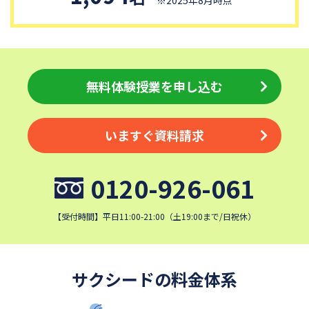
青稜中学校
昭和女子大学附属昭和中学校
細田学園中学校
帝京大学中学校
同志社香里中学校
埼玉栄中学校
城北埼玉中学校
日本大学中学校
無料体験授業を申し込む
麗澤中学校
目黒日本大学中学校
関東学院中学校
帝塚山学院中学校
いますぐ資料請求
成蹊中学校
星野学園中学校
かえつ有明中学校
浦和ルーテル学院中学校
0120-926-061
昭和学院中学校
東京女学館中学校
清泉女学院中学校
西武学園文理中学校
【受付時間】平日11:00-21:00（土19:00まで/日祝休）
横浜国立大学教育学部附属横
実践女子学園中学校
浜中学校
鎌倉女学院中学校
カリタス女子中学校
サクシードの料金体系
佐久長聖中学校
桐光学園中学校