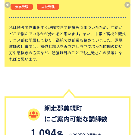
山手学院中学校
函館ラ・サール中学校
大学受験
高校受験
城北中学校
神奈川大学附属中学校
大宮開成中学校
法政大学第二中学校
私は勉強で物事をすぐ理解できず何度もつまづいたため、生徒が
どこで悩んでいるかが分かると思います。また、中学・高校と硬式
品川女子学院中等部
東京都立桜修館中等教育学校
テニス部に所属しており、高校では部長も務めていました。家庭
教師の仕事では、勉強と部活を両立させる中で培った時間の使い
大妻中学校
滝中学校
方や息抜きの方法など、勉強以外のことでも生徒さんの参考にな
土佐中学校
國學院大學久我山中学校
ればと思います。
江戸川学園取手中学校
山脇学園中学校
恵泉女学園中学校
千代田区立九段中等教育学校
中央大学附属中学校
桐蔭学園中等教育学校
大阪桐蔭中学校
東京都市大学等々力中学校
国府台女子学院中学部
網走郡美幌町
平塚中等教育学校
獨協中学校
淑徳中学校
にご案内可能な講師数
昌平中学校
成城中学校
1,094
名
※2025年8月時点