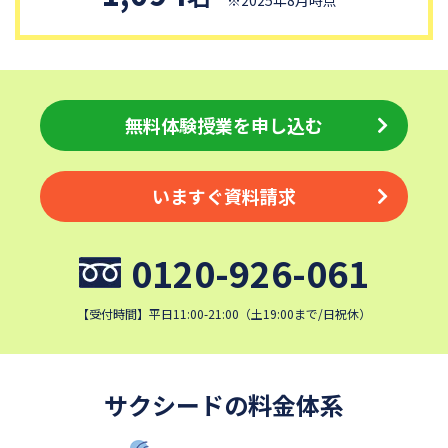
淑徳中学校
昌平中学校
成城中学校
青稜中学校
麗澤中学校
同志社香里中学校
埼玉栄中学校
城北埼玉中学校
無料体験授業を申し込む
日本大学中学校
目黒日本大学中学校
関東学院中学校
帝塚山学院中学校
いますぐ資料請求
成蹊中学校
星野学園中学校
かえつ有明中学校
浦和ルーテル学院中学校
0120-926-061
昭和学院中学校
東京女学館中学校
鎌倉女学院中学校
カリタス女子中学校
【受付時間】平日11:00-21:00（土19:00まで/日祝休）
清泉女学院中学校
西武学園文理中学校
横浜国立大学教育学部附属横
実践女子学園中学校
浜中学校
サクシードの料金体系
東京電機大学中学校
盛岡白百合学園中学校