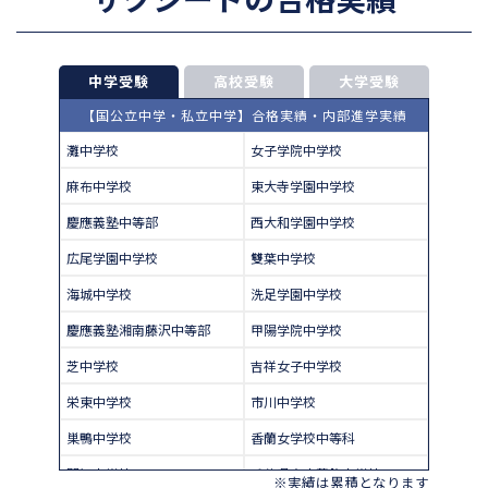
中学受験
高校受験
大学受験
【国公立中学・私立中学】合格実績・内部進学実績
灘中学校
女子学院中学校
麻布中学校
東大寺学園中学校
慶應義塾中等部
西大和学園中学校
広尾学園中学校
雙葉中学校
海城中学校
洗足学園中学校
慶應義塾湘南藤沢中等部
甲陽学院中学校
芝中学校
吉祥女子中学校
栄東中学校
市川中学校
巣鴨中学校
香蘭女学校中等科
開智中学校
千葉県立東葛飾中学校
※実績は累積となります