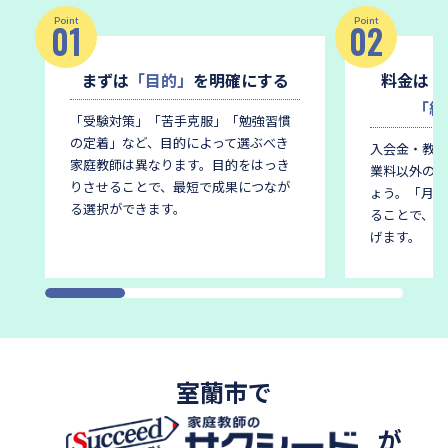
Point
Point
01
02
まずは
「目的」
を明確にする
料金は
「
「総
「受験対策」「苦手克服」「勉強習慣
の定着」など、目的によって選ぶべき
入会金・教材
家庭教師は異なります。
目的をはっき
業料以外の費
りさせることで、最短で成果につなが
ょう。
「月謝
る選択ができます。
ることで、後
げます。
室蘭市で
が