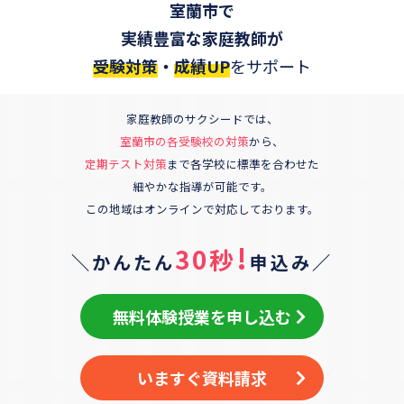
室蘭市
で
実績豊富な家庭教師が
受験対策
・
成績UP
をサポート
家庭教師のサクシードでは、
室蘭市
の各受験校の対策
から、
定期テスト対策
まで各学校に標準を合わせた
細やかな指導が可能です。
この地域はオンラインで対応しております。
!
30秒
＼かんたん
申込み／
無料体験授業を申し込む
いますぐ資料請求