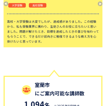
頌栄女子学院中学校
田園調布学園中等部
大学受験
高校受験
東山中学校
山手学院中学校
函館ラ・サール中学校
城北中学校
高校・大学受験は大変でしたが、達成感がありました。この経験
から、私も受験業界に携わり、生徒さんのお役に立ちたいと思い
神奈川大学附属中学校
大宮開成中学校
ました。問題が解けたとき、目標を達成したときの喜びを味わって
もらうことで、できるだけ前向きに勉強できるような教え方を心
大妻中学校
滝中学校
掛けたいと思っています。
土佐中学校
國學院大學久我山中学校
江戸川学園取手中学校
山脇学園中学校
恵泉女学園中学校
千代田区立九段中等教育学校
大阪桐蔭中学校
東京都市大学等々力中学校
中央大学附属中学校
桐蔭学園中等教育学校
昭和女子大学附属昭和中学校
室蘭市
細田学園中学校
帝京大学中学校
国府台女子学院中学部
にご案内可能な講師数
平塚中等教育学校
獨協中学校
1,094
名
※2025年8月時点