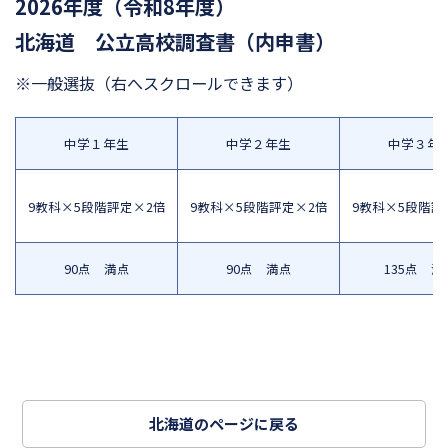
2026年度（令和8年度）
北海道 公立高校調査書（内申書）
※一般選抜
（右へスクロールできます）
中学１年生
中学２年生
中学３年
9教科×5段階評定×2倍
9教科×5段階評定×2倍
9教科×5段階評
90点 満点
90点 満点
135点 満
北海道のページに戻る