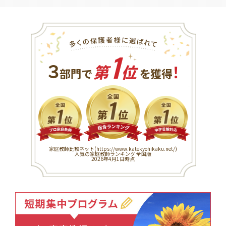
1
３
！
部門で
第
位
を獲得
家庭教師比較ネット(
https://www.katekyohikaku.net/
)
人気の家庭教師ランキング 全国版
2026年4月1日時点