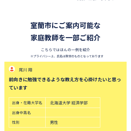
浦和明の星女子中学校
昭和学院秀英中学校
東洋英和女学院中学部
四天王寺中学校
室蘭市にご案内可能な
須磨学園中学校
北嶺中学校
白百合学園中学校
家庭教師を一部ご紹介
サレジオ学院中学校
東邦大学付属東邦中学校
東京農業大学第一高等学校中
こちらではほんの一例を紹介
等部
※プライバシー上、氏名は架空のものとなっております
立教新座中学校
鎌倉学園中学校
尾川 翔
攻玉社中学校
東京都市大学付属中学校
前向きに勉強できるような教え方を心掛けたいと思っ
三田国際科学学園中学校
青山学院中等部
ています
高輪中学校
帝塚山中学校
桐朋中学校
六甲学院中学校
出身・在籍大学名
北海道大学 経済学部
青山学院横浜英和中学校
中央大学附属横浜中学校
出身中高名
法政大学第二中学校
品川女子学院中等部
性別
男性
東京都立桜修館中等教育学校
学習院中等科