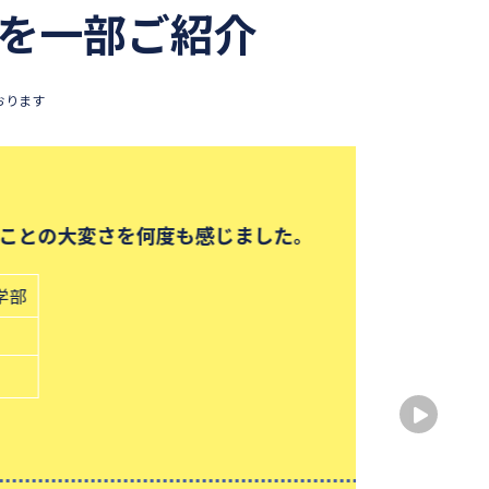
を一部ご紹介
おります
なか
出身
出身
性別
中