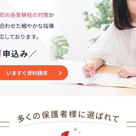
町
の各受験校の対策
か
合わせた
細やかな指導
応しております。
!
申込み／
いますぐ資料請求