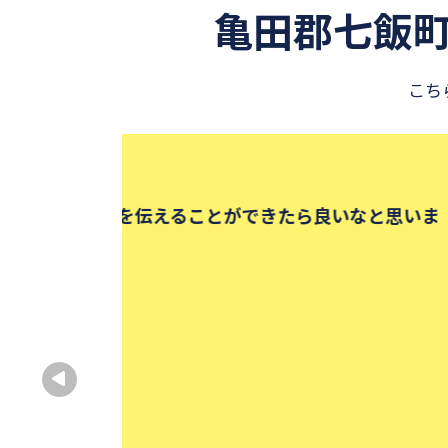
亀田郡七飯
こち
田中 悠真
いま
受験勉強では、苦手科目と向
札幌医科大
出身・在籍大学名
出身中高名
男性
性別
中学受験
大学受験