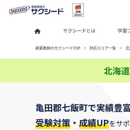
サクシードとは
学習
家庭教師のサクシードTOP
>
対応エリア一覧
>
北
北海道
亀田郡七飯町
で
実績豊
受験対策
・
成績UP
をサポ