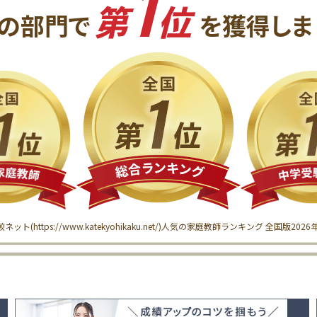
1
第
位
の
部門で
を獲得
しま
較ネット(
https://www.katekyohikaku.net/
)
人気の家庭教師ランキング 全国版
202