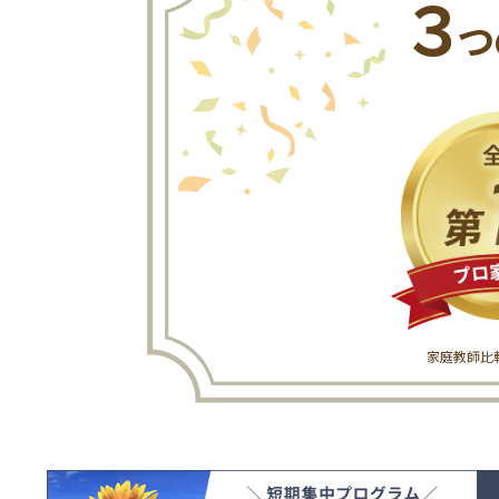
３
つ
家庭教師比