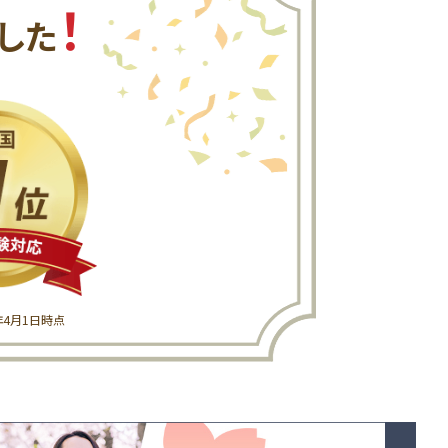
！
した
6年4月1日時点