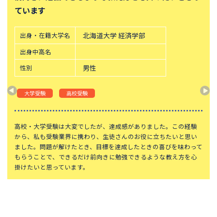
ています
神奈川大学附属中学校
大宮開成中学校
法政大学第二中学校
品川女子学院中等部
出身・在籍大学名
北海道大学 経済学部
東京都立桜修館中等教育学校
学習院中等科
出身中高名
頌栄女子学院中学校
田園調布学園中等部
性別
男性
江戸川学園取手中学校
山脇学園中学校
恵泉女学園中学校
千代田区立九段中等教育学校
大学受験
高校受験
大妻中学校
滝中学校
土佐中学校
國學院大學久我山中学校
高校・大学受験は大変でしたが、達成感がありました。この経験
から、私も受験業界に携わり、生徒さんのお役に立ちたいと思い
大阪桐蔭中学校
東京都市大学等々力中学校
ました。問題が解けたとき、目標を達成したときの喜びを味わって
中央大学附属中学校
桐蔭学園中等教育学校
もらうことで、できるだけ前向きに勉強できるような教え方を心
掛けたいと思っています。
獨協中学校
淑徳中学校
昌平中学校
成城中学校
青稜中学校
昭和女子大学附属昭和中学校