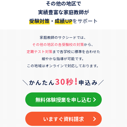
その他の地区
で
実績豊富な家庭教師が
受験対策
・
成績UP
をサポート
家庭教師のサクシードでは、
その他の地区
の各受験校の対策
から、
定期テスト対策
まで各学校に標準を合わせた
細やかな指導が可能です。
この地域はオンラインで対応しております。
!
30秒
＼かんたん
申込み／
無料体験授業を申し込む
いますぐ資料請求