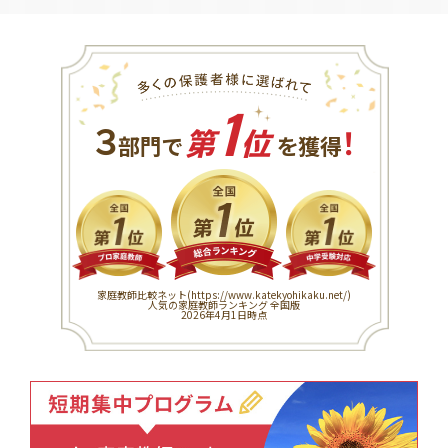
1
３
！
部門で
第
位
を獲得
家庭教師比較ネット(
https://www.katekyohikaku.net/
)
人気の家庭教師ランキング 全国版
2026年4月1日時点