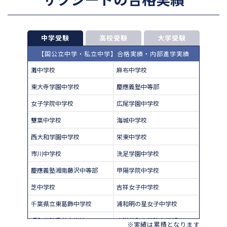
中学受験
高校受験
大学受験
【国公立中学・私立中学】合格実績・内部進学実績
灘中学校
麻布中学校
東大寺学園中学校
慶應義塾中等部
女子学院中学校
広尾学園中学校
雙葉中学校
海城中学校
西大和学園中学校
栄東中学校
市川中学校
洗足学園中学校
慶應義塾湘南藤沢中等部
甲陽学院中学校
芝中学校
吉祥女子中学校
千葉県立東葛飾中学校
浦和明の星女子中学校
昭和学院秀英中学校
東洋英和女学院中学部
※実績は累積となります