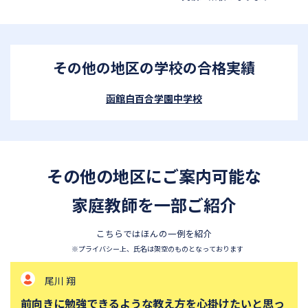
四天王寺中学校
巣鴨中学校
香蘭女学校中等科
開智中学校
北嶺中学校
白百合学園中学校
その他の地区の学校の合格実績
サレジオ学院中学校
東邦大学付属東邦中学校
函館白百合学園中学校
須磨学園中学校
鎌倉学園中学校
東京農業大学第一高等学校中
立教新座中学校
等部
桐朋中学校
攻玉社中学校
その他の地区にご案内可能な
東京都市大学付属中学校
三田国際科学学園中学校
家庭教師を一部ご紹介
青山学院中等部
高輪中学校
帝塚山中学校
中央大学附属横浜中学校
こちらではほんの一例を紹介
※プライバシー上、氏名は架空のものとなっております
六甲学院中学校
青山学院横浜英和中学校
東山中学校
山手学院中学校
尾川 翔
函館ラ・サール中学校
城北中学校
前向きに勉強できるような教え方を心掛けたいと思っ