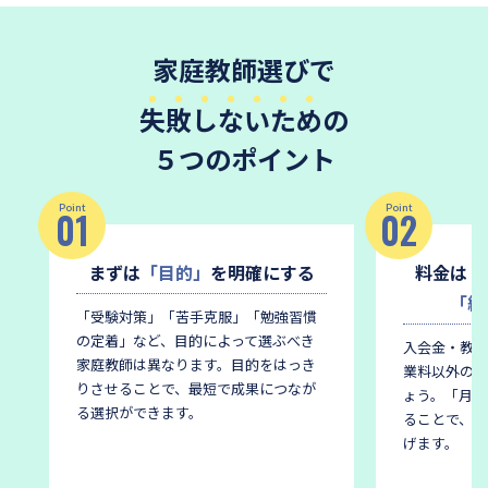
家庭教師選びで
失敗しないため
の
５つのポイント
Point
Point
01
02
まずは
「目的」
を明確にする
料金は
「
「総
「受験対策」「苦手克服」「勉強習慣
の定着」など、目的によって選ぶべき
入会金・教材
家庭教師は異なります。
目的をはっき
業料以外の費
りさせることで、最短で成果につなが
ょう。
「月謝
る選択ができます。
ることで、後
げます。