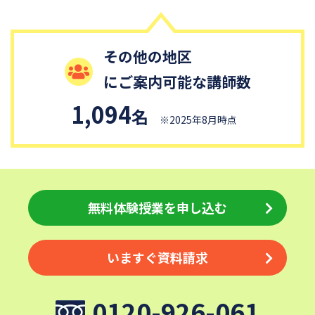
細田学園中学校
帝京大学中学校
国府台女子学院中学部
平塚中等教育学校
埼玉栄中学校
城北埼玉中学校
その他の地区
日本大学中学校
麗澤中学校
にご案内可能な講師数
同志社香里中学校
星野学園中学校
1,094
名
かえつ有明中学校
浦和ルーテル学院中学校
※2025年8月時点
昭和学院中学校
東京女学館中学校
目黒日本大学中学校
関東学院中学校
帝塚山学院中学校
成蹊中学校
無料体験授業を申し込む
清泉女学院中学校
西武学園文理中学校
横浜国立大学教育学部附属横
実践女子学園中学校
浜中学校
いますぐ資料請求
鎌倉女学院中学校
カリタス女子中学校
成城学園中学校
日本大学豊山中学校
0120-926-061