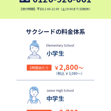
日本女子大学附属中学校
公文国際学園中等部
【受付時間】平日11:00-21:00（土19:00まで/日祝休）
サクシードの料金体系
Elementary School
小学生
2,800
￥
～
1時間あたり
（税込 ￥3,080～）
Junior High School
中学生