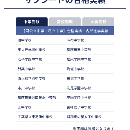
中学受験
高校受験
大学受験
【国公立中学・私立中学】合格実績・内部進学実績
灘中学校
麻布中学校
東大寺学園中学校
慶應義塾中等部
女子学院中学校
広尾学園中学校
雙葉中学校
海城中学校
西大和学園中学校
栄東中学校
市川中学校
洗足学園中学校
慶應義塾湘南藤沢中等部
甲陽学院中学校
芝中学校
吉祥女子中学校
千葉県立東葛飾中学校
浦和明の星女子中学校
昭和学院秀英中学校
東洋英和女学院中学部
※実績は累積となります