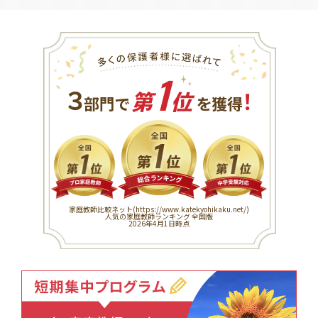
1
３
！
部門で
第
位
を獲得
家庭教師比較ネット(
https://www.katekyohikaku.net/
)
人気の家庭教師ランキング 全国版
2026年4月1日時点