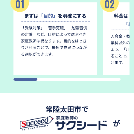
01
02
まずは
「目的」
を明確にする
料金は
「
「総
「受験対策」「苦手克服」「勉強習慣
の定着」など、目的によって選ぶべき
入会金・教材
家庭教師は異なります。
目的をはっき
業料以外の費
りさせることで、最短で成果につなが
ょう。
「月謝
る選択ができます。
ることで、後
げます。
常陸太田市で
が