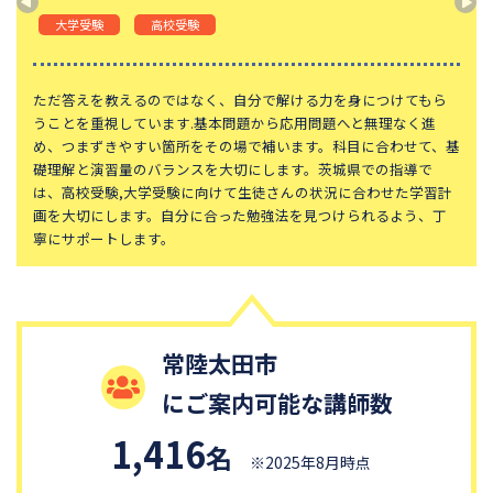
神奈川大学附属中学校
大宮開成中学校
大学受験
高校受験
法政大学第二中学校
品川女子学院中等部
東京都立桜修館中等教育学校
学習院中等科
ただ答えを教えるのではなく、自分で解ける力を身につけてもら
うことを重視しています.基本問題から応用問題へと無理なく進
頌栄女子学院中学校
田園調布学園中等部
め、つまずきやすい箇所をその場で補います。科目に合わせて、基
礎理解と演習量のバランスを大切にします。茨城県での指導で
江戸川学園取手中学校
山脇学園中学校
は、高校受験,大学受験に向けて生徒さんの状況に合わせた学習計
恵泉女学園中学校
千代田区立九段中等教育学校
画を大切にします。自分に合った勉強法を見つけられるよう、丁
寧にサポートします。
大妻中学校
滝中学校
土佐中学校
國學院大學久我山中学校
大阪桐蔭中学校
東京都市大学等々力中学校
中央大学附属中学校
桐蔭学園中等教育学校
常陸太田市
獨協中学校
淑徳中学校
にご案内可能な講師数
昌平中学校
成城中学校
1,416
名
青稜中学校
昭和女子大学附属昭和中学校
※2025年8月時点