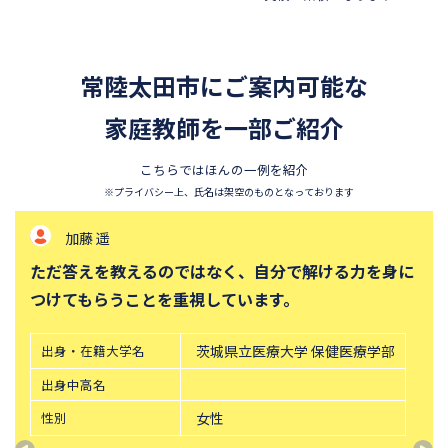
四天王寺中学校
巣鴨中学校
香蘭女学校中等科
開智中学校
常陸太田市にご案内可能な
北嶺中学校
白百合学園中学校
サレジオ学院中学校
家庭教師を一部ご紹介
東邦大学付属東邦中学校
須磨学園中学校
鎌倉学園中学校
こちらではほんの一例を紹介
東京農業大学第一高等学校中
立教新座中学校
※プライバシー上、氏名は架空のものとなっております
等部
加藤 遥
桐朋中学校
攻玉社中学校
ただ答えを教えるのではなく、自分で解ける力を身に
東京都市大学付属中学校
三田国際科学学園中学校
つけてもらうことを重視しています。
青山学院中等部
高輪中学校
帝塚山中学校
中央大学附属横浜中学校
出身・在籍大学名
茨城県立医療大学 保健医療学部
六甲学院中学校
青山学院横浜英和中学校
出身中高名
東山中学校
山手学院中学校
性別
女性
函館ラ・サール中学校
城北中学校