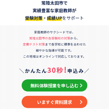
常陸太田市
で
実績豊富な家庭教師が
受験対策
・
成績UP
をサポート
家庭教師のサクシードでは、
常陸太田市
の各受験校の対策
から、
定期テスト対策
まで各学校に標準を合わせた
細やかな指導が可能です。
この地域はオンラインで対応しております。
!
30秒
＼かんたん
申込み／
無料体験授業を申し込む
いますぐ資料請求