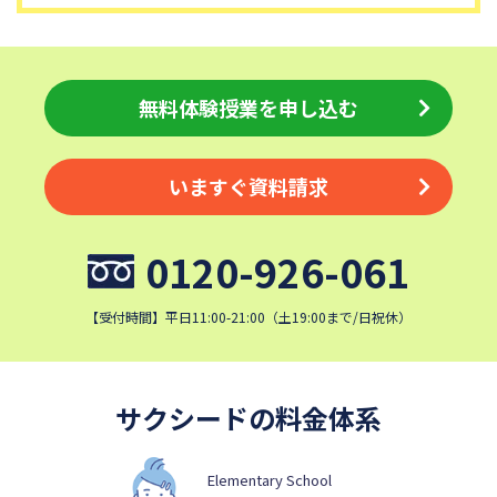
細田学園中学校
帝京大学中学校
国府台女子学院中学部
平塚中等教育学校
埼玉栄中学校
城北埼玉中学校
無料体験授業を申し込む
日本大学中学校
麗澤中学校
同志社香里中学校
星野学園中学校
いますぐ資料請求
かえつ有明中学校
浦和ルーテル学院中学校
昭和学院中学校
東京女学館中学校
0120-926-061
目黒日本大学中学校
関東学院中学校
帝塚山学院中学校
成蹊中学校
【受付時間】平日11:00-21:00（土19:00まで/日祝休）
清泉女学院中学校
西武学園文理中学校
横浜国立大学教育学部附属横
実践女子学園中学校
浜中学校
サクシードの料金体系
鎌倉女学院中学校
カリタス女子中学校
成城学園中学校
日本大学豊山中学校
Elementary School