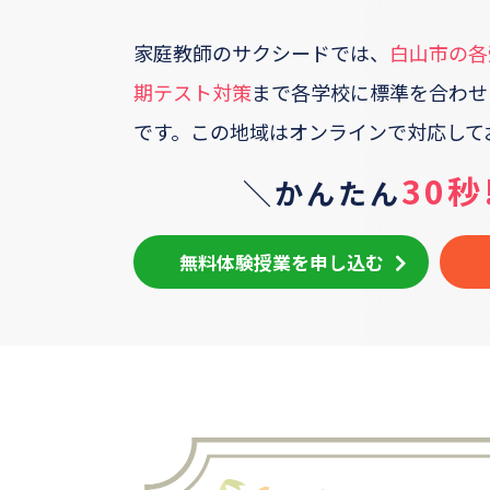
家庭教師のサクシードでは、
白山市
の各
期テスト対策
まで各学校に標準を合わせ
です。
この地域はオンラインで対応して
30秒
＼かんたん
無料体験授業を申し込む