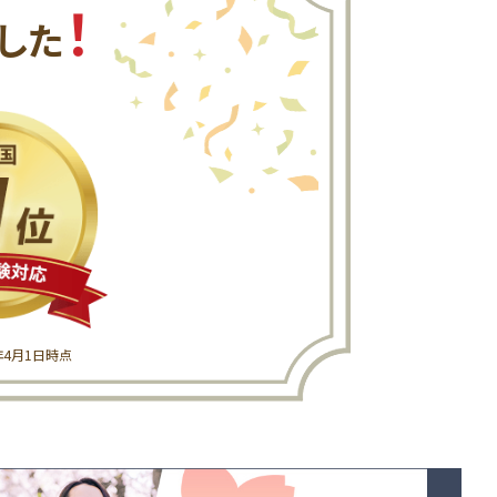
！
した
6年4月1日時点