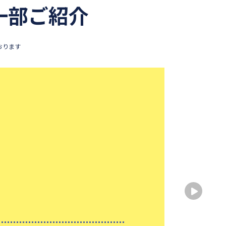
一部ご紹介
おります
勉強
出身
出身
性別
大