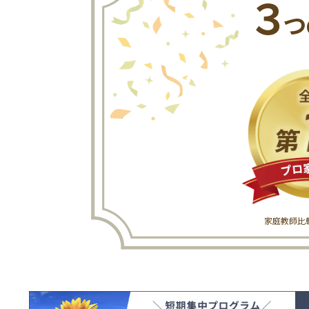
３
つ
家庭教師比