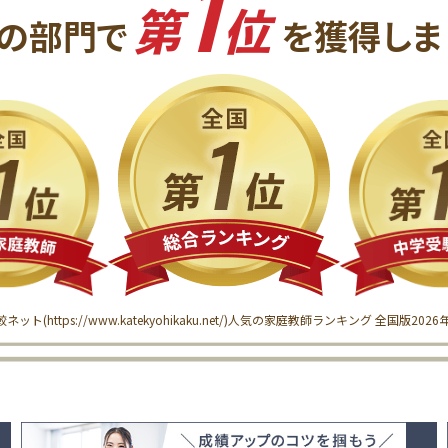
1
第
位
の
部門で
を獲得
しま
較ネット(
https://www.katekyohikaku.net/
)
人気の家庭教師ランキング 全国版
202