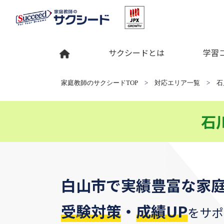
サクシードとは
学習
家庭教師のサクシードTOP
>
対応エリア一覧
>
石
石
白山市
で
実績豊富な家
受験対策
・
成績UP
をサポ