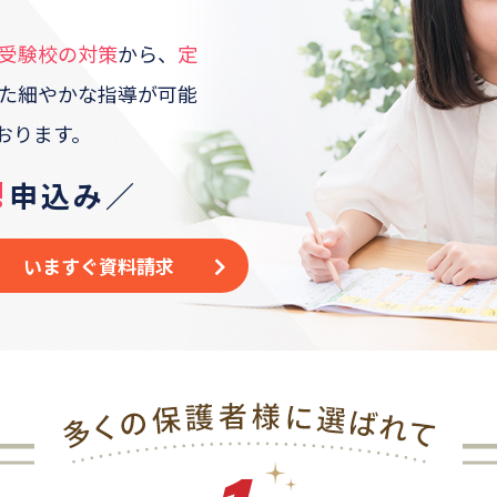
受験校の対策
から、
定
た
細やかな指導が可能
おります。
!
申込み／
いますぐ資料請求