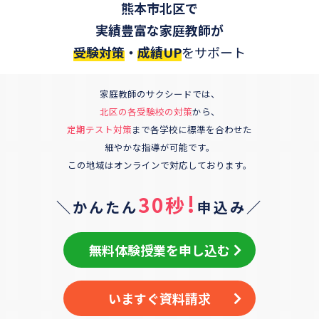
熊本市北区
で
実績豊富な家庭教師が
受験対策
・
成績UP
をサポート
家庭教師のサクシードでは、
北区
の各受験校の対策
から、
定期テスト対策
まで各学校に標準を合わせた
細やかな指導が可能です。
この地域はオンラインで対応しております。
!
30秒
＼かんたん
申込み／
無料体験授業を申し込む
いますぐ資料請求