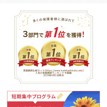
1
３
！
部門で
第
位
を獲得
家庭教師比較ネット(
https://www.katekyohikaku.net/
)
人気の家庭教師ランキング 全国版
2026年4月1日時点