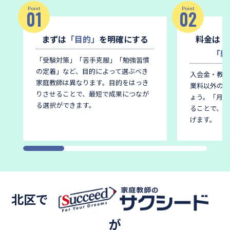
Point
Point
01
02
まずは
「目的」
を明確にする
料金は
「
「総
「受験対策」「苦手克服」「勉強習慣
の定着」など、目的によって選ぶべき
入会金・教材
家庭教師は異なります。
目的をはっき
業料以外の費
りさせることで、最短で成果につなが
ょう。
「月謝
る選択ができます。
ることで、後
げます。
北区で
が