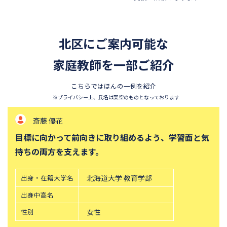
香蘭女学校中等科
開智中学校
千葉県立東葛飾中学校
浦和明の星女子中学校
北区にご案内可能な
東邦大学付属東邦中学校
須磨学園中学校
北嶺中学校
家庭教師を一部ご紹介
白百合学園中学校
サレジオ学院中学校
鎌倉学園中学校
こちらではほんの一例を紹介
東京農業大学第一高等学校中
立教新座中学校
※プライバシー上、氏名は架空のものとなっております
等部
斎藤 優花
桐朋中学校
攻玉社中学校
目標に向かって前向きに取り組めるよう、学習面と気
東京都市大学付属中学校
三田国際科学学園中学校
持ちの両方を支えます。
青山学院中等部
高輪中学校
帝塚山中学校
中央大学附属横浜中学校
出身・在籍大学名
北海道大学 教育学部
六甲学院中学校
青山学院横浜英和中学校
出身中高名
神奈川大学附属中学校
大宮開成中学校
性別
女性
法政大学第二中学校
品川女子学院中等部