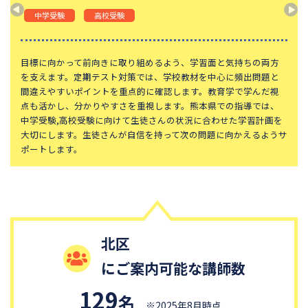
東京都立桜修館中等教育学校
学習院中等科
中学受験
高校受験
頌栄女子学院中学校
田園調布学園中等部
東山中学校
山手学院中学校
目標に向かって前向きに取り組めるよう、学習面と気持ちの両方
を支えます。定期テスト対策では、学校教材を中心に頻出問題と
函館ラ・サール中学校
城北中学校
間違えやすいポイントを重点的に確認します。教育学で学んだ視
点も活かし、分かりやすさを重視します。熊本県での指導では、
恵泉女学園中学校
千代田区立九段中等教育学校
中学受験,高校受験に向けて生徒さんの状況に合わせた学習計画を
大妻中学校
滝中学校
大切にします。生徒さんが自信を持って次の問題に向かえるようサ
ポートします。
土佐中学校
國學院大學久我山中学校
江戸川学園取手中学校
山脇学園中学校
大阪桐蔭中学校
東京都市大学等々力中学校
中央大学附属中学校
桐蔭学園中等教育学校
北区
青稜中学校
昭和女子大学附属昭和中学校
にご案内可能な講師数
細田学園中学校
帝京大学中学校
国府台女子学院中学部
平塚中等教育学校
129
名
※2025年8月時点