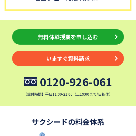
獨協中学校
淑徳中学校
昌平中学校
成城中学校
日本大学中学校
麗澤中学校
同志社香里中学校
埼玉栄中学校
無料体験授業を申し込む
城北埼玉中学校
浦和ルーテル学院中学校
昭和学院中学校
東京女学館中学校
いますぐ資料請求
目黒日本大学中学校
関東学院中学校
帝塚山学院中学校
成蹊中学校
0120-926-061
星野学園中学校
かえつ有明中学校
清泉女学院中学校
西武学園文理中学校
【受付時間】平日11:00-21:00（土19:00まで/日祝休）
横浜国立大学教育学部附属横
実践女子学園中学校
浜中学校
鎌倉女学院中学校
カリタス女子中学校
サクシードの料金体系
近畿大学附属中学校
東京電機大学中学校