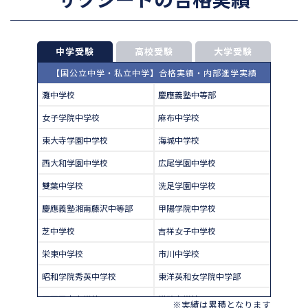
中学受験
高校受験
大学受験
【国公立中学・私立中学】合格実績・内部進学実績
灘中学校
慶應義塾中等部
女子学院中学校
麻布中学校
東大寺学園中学校
海城中学校
西大和学園中学校
広尾学園中学校
雙葉中学校
洗足学園中学校
慶應義塾湘南藤沢中等部
甲陽学院中学校
芝中学校
吉祥女子中学校
栄東中学校
市川中学校
昭和学院秀英中学校
東洋英和女学院中学部
四天王寺中学校
巣鴨中学校
※実績は累積となります