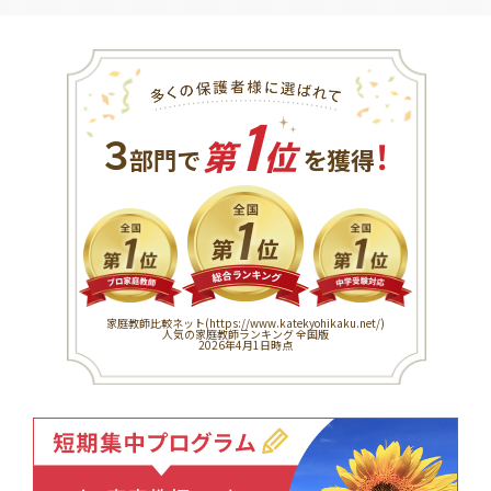
1
３
！
部門で
第
位
を獲得
家庭教師比較ネット(
https://www.katekyohikaku.net/
)
人気の家庭教師ランキング 全国版
2026年4月1日時点