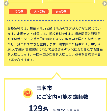
東京都立桜修館中等教育学校
学習院中等科
中学受験
大学受験
高校受験
頌栄女子学院中学校
田園調布学園中等部
東山中学校
山手学院中学校
受験勉強では、理解する力と続ける力の両方が大切だと感じてい
函館ラ・サール中学校
城北中学校
ます。定期テスト対策では、学校教材を中心に頻出問題と間違え
恵泉女学園中学校
千代田区立九段中等教育学校
やすいポイントを重点的に確認します。教育学で学んだ視点も活
かし、分かりやすさを重視します。熊本県での指導では、中学受
大妻中学校
滝中学校
験,大学受験,高校受験に向けて生徒さんの状況に合わせた学習計画
を大切にします。一回一回の授業を大切にし、成長を実感できる
土佐中学校
國學院大學久我山中学校
指導を心掛けます。
江戸川学園取手中学校
山脇学園中学校
大阪桐蔭中学校
東京都市大学等々力中学校
中央大学附属中学校
桐蔭学園中等教育学校
玉名市
青稜中学校
昭和女子大学附属昭和中学校
にご案内可能な講師数
細田学園中学校
帝京大学中学校
国府台女子学院中学部
平塚中等教育学校
129
名
※2025年8月時点