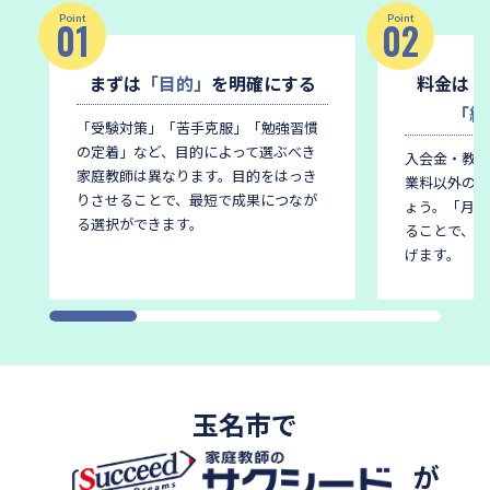
Point
Point
01
02
まずは
「目的」
を明確にする
料金は
「
「総
「受験対策」「苦手克服」「勉強習慣
の定着」など、目的によって選ぶべき
入会金・教材
家庭教師は異なります。
目的をはっき
業料以外の費
りさせることで、最短で成果につなが
ょう。
「月謝
る選択ができます。
ることで、後
げます。
玉名市で
が