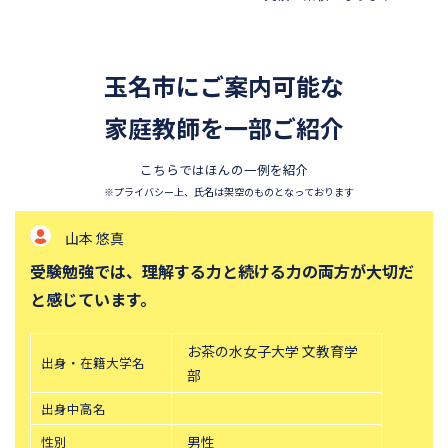
香蘭女学校中等科
開智中学校
千葉県立東葛飾中学校
浦和明の星女子中学校
玉名市にご案内可能な
東邦大学付属東邦中学校
須磨学園中学校
北嶺中学校
家庭教師を一部ご紹介
白百合学園中学校
サレジオ学院中学校
鎌倉学園中学校
こちらではほんの一例を紹介
東京農業大学第一高等学校中
立教新座中学校
※プライバシー上、氏名は架空のものとなっております
等部
山本 悠真
桐朋中学校
攻玉社中学校
受験勉強では、理解する力と続ける力の両方が大切だ
東京都市大学付属中学校
三田国際科学学園中学校
と感じています。
青山学院中等部
高輪中学校
帝塚山中学校
中央大学附属横浜中学校
お茶の水女子大学 文教育学
出身・在籍大学名
六甲学院中学校
青山学院横浜英和中学校
部
神奈川大学附属中学校
大宮開成中学校
出身中高名
法政大学第二中学校
品川女子学院中等部
性別
男性