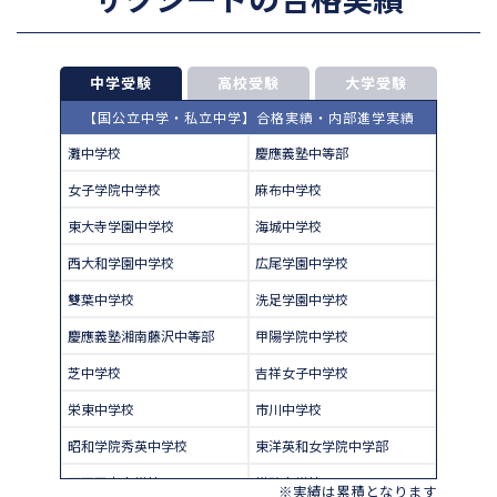
中学受験
高校受験
大学受験
【国公立中学・私立中学】合格実績・内部進学実績
灘中学校
慶應義塾中等部
女子学院中学校
麻布中学校
東大寺学園中学校
海城中学校
西大和学園中学校
広尾学園中学校
雙葉中学校
洗足学園中学校
慶應義塾湘南藤沢中等部
甲陽学院中学校
芝中学校
吉祥女子中学校
栄東中学校
市川中学校
昭和学院秀英中学校
東洋英和女学院中学部
四天王寺中学校
巣鴨中学校
※実績は累積となります