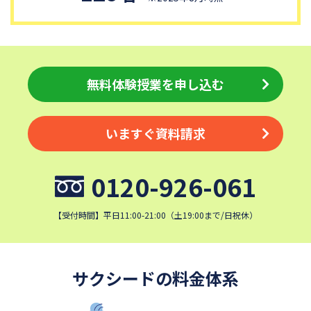
獨協中学校
淑徳中学校
昌平中学校
成城中学校
日本大学中学校
麗澤中学校
同志社香里中学校
埼玉栄中学校
無料体験授業を申し込む
城北埼玉中学校
浦和ルーテル学院中学校
昭和学院中学校
東京女学館中学校
いますぐ資料請求
目黒日本大学中学校
関東学院中学校
帝塚山学院中学校
成蹊中学校
0120-926-061
星野学園中学校
かえつ有明中学校
清泉女学院中学校
西武学園文理中学校
【受付時間】平日11:00-21:00（土19:00まで/日祝休）
横浜国立大学教育学部附属横
実践女子学園中学校
浜中学校
鎌倉女学院中学校
カリタス女子中学校
サクシードの料金体系
近畿大学附属中学校
東京電機大学中学校