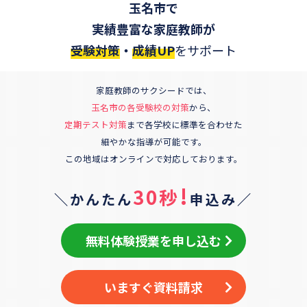
玉名市
で
実績豊富な家庭教師が
受験対策
・
成績UP
をサポート
家庭教師のサクシードでは、
玉名市
の各受験校の対策
から、
定期テスト対策
まで各学校に標準を合わせた
細やかな指導が可能です。
この地域はオンラインで対応しております。
!
30秒
＼かんたん
申込み／
無料体験授業を申し込む
いますぐ資料請求