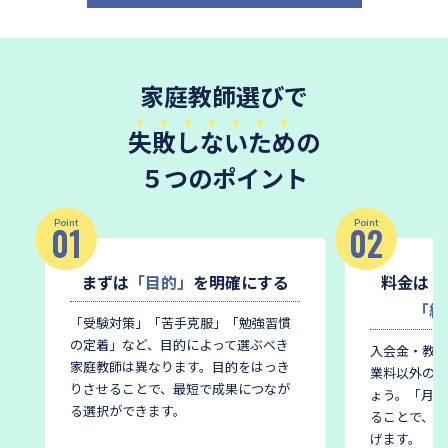
家庭教師選びで
失敗しないため
の
５つのポイント
Point
Point
01
02
まずは
「目的」
を明確にする
料金は
「
「総
「受験対策」「苦手克服」「勉強習慣
の定着」など、目的によって選ぶべき
入会金・教材
家庭教師は異なります。
目的をはっき
業料以外の費
りさせることで、最短で成果につなが
ょう。
「月謝
る選択ができます。
ることで、後
げます。