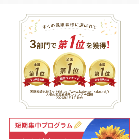
1
３
！
部門で
第
位
を獲得
家庭教師比較ネット(
https://www.katekyohikaku.net/
)
人気の家庭教師ランキング 全国版
2026年4月1日時点