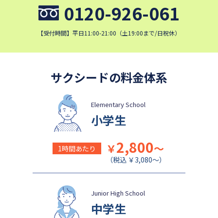
淑徳中学校
昌平中学校
0120-926-061
成城中学校
青稜中学校
【受付時間】平日11:00-21:00（土19:00まで/日祝休）
麗澤中学校
同志社香里中学校
埼玉栄中学校
城北埼玉中学校
日本大学中学校
目黒日本大学中学校
サクシードの料金体系
関東学院中学校
帝塚山学院中学校
成蹊中学校
星野学園中学校
Elementary School
かえつ有明中学校
浦和ルーテル学院中学校
小学生
昭和学院中学校
東京女学館中学校
2,800
￥
～
鎌倉女学院中学校
カリタス女子中学校
1時間あたり
（税込 ￥3,080～）
清泉女学院中学校
西武学園文理中学校
横浜国立大学教育学部附属横
実践女子学園中学校
浜中学校
Junior High School
東京電機大学中学校
中学生
盛岡白百合学園中学校