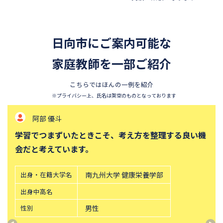
浦和明の星女子中学校
昭和学院秀英中学校
東洋英和女学院中学部
四天王寺中学校
日向市にご案内可能な
須磨学園中学校
北嶺中学校
白百合学園中学校
家庭教師を一部ご紹介
サレジオ学院中学校
東邦大学付属東邦中学校
東京農業大学第一高等学校中
こちらではほんの一例を紹介
等部
※プライバシー上、氏名は架空のものとなっております
立教新座中学校
鎌倉学園中学校
阿部 優斗
攻玉社中学校
東京都市大学付属中学校
学習でつまずいたときこそ、考え方を整理する良い機
三田国際科学学園中学校
青山学院中等部
会だと考えています。
高輪中学校
帝塚山中学校
桐朋中学校
六甲学院中学校
出身・在籍大学名
南九州大学 健康栄養学部
青山学院横浜英和中学校
中央大学附属横浜中学校
出身中高名
法政大学第二中学校
品川女子学院中等部
性別
男性
東京都立桜修館中等教育学校
学習院中等科