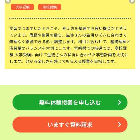
頌栄女子学院中学校
田園調布学園中等部
大学受験
高校受験
東山中学校
山手学院中学校
函館ラ・サール中学校
城北中学校
学習でつまずいたときこそ、考え方を整理する良い機会だと考え
ています。宿題や復習の量も、生徒さんの生活リズムに合わせて
神奈川大学附属中学校
大宮開成中学校
無理なく継続できる形に調整します。科目に合わせて、基礎理解と
演習量のバランスを大切にします。宮崎県での指導では、高校受
大妻中学校
滝中学校
験,大学受験に向けて生徒さんの状況に合わせた学習計画を大切に
土佐中学校
國學院大學久我山中学校
します。分かる楽しさを感じてもらえる授業を目指します。
江戸川学園取手中学校
山脇学園中学校
恵泉女学園中学校
千代田区立九段中等教育学校
大阪桐蔭中学校
東京都市大学等々力中学校
中央大学附属中学校
桐蔭学園中等教育学校
無料体験授業を申し込む
昭和女子大学附属昭和中学校
細田学園中学校
帝京大学中学校
国府台女子学院中学部
いますぐ資料請求
平塚中等教育学校
獨協中学校