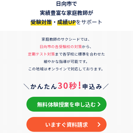
日向市
で
実績豊富な家庭教師が
受験対策
・
成績UP
をサポート
家庭教師のサクシードでは、
日向市
の各受験校の対策
から、
定期テスト対策
まで各学校に標準を合わせた
細やかな指導が可能です。
この地域はオンラインで対応しております。
!
30秒
＼かんたん
申込み／
無料体験授業を申し込む
いますぐ資料請求