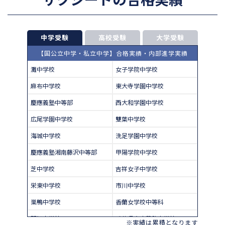
中学受験
高校受験
大学受験
【国公立中学・私立中学】合格実績・内部進学実績
灘中学校
女子学院中学校
麻布中学校
東大寺学園中学校
慶應義塾中等部
西大和学園中学校
広尾学園中学校
雙葉中学校
海城中学校
洗足学園中学校
慶應義塾湘南藤沢中等部
甲陽学院中学校
芝中学校
吉祥女子中学校
栄東中学校
市川中学校
巣鴨中学校
香蘭女学校中等科
開智中学校
千葉県立東葛飾中学校
※実績は累積となります