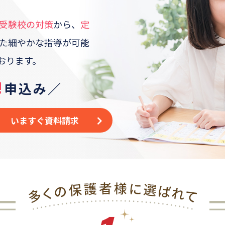
受験校の対策
から、
定
た
細やかな指導が可能
おります。
!
申込み／
いますぐ資料請求