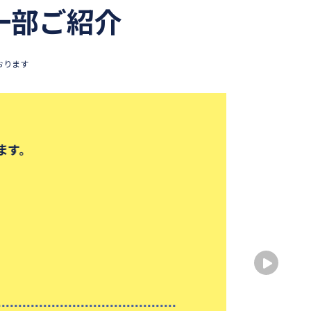
一部ご紹介
おります
ます。
学習
出身
出身
性別
大