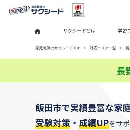
サクシードとは
学習
家庭教師のサクシードTOP
>
対応エリア一覧
>
長
長
飯田市
で
実績豊富な家
受験対策
・
成績UP
をサポ