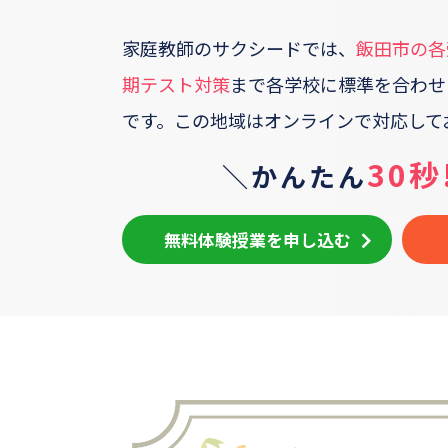
家庭教師のサクシードでは、
飯田市
の各
期テスト対策
まで各学校に標準を合わせ
です。
この地域はオンラインで対応して
30秒
＼かんたん
無料体験授業を申し込む