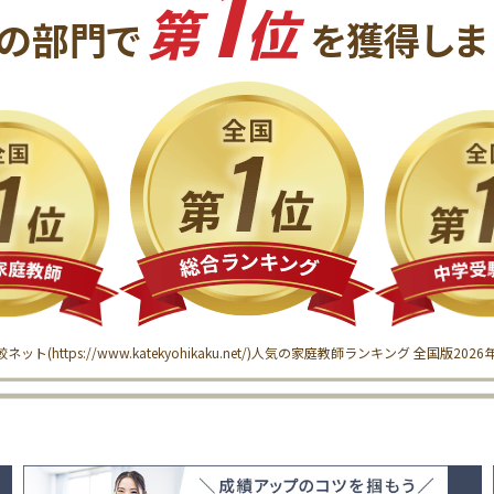
1
第
位
の
部門で
を獲得
しま
較ネット(
https://www.katekyohikaku.net/
)
人気の家庭教師ランキング 全国版
202