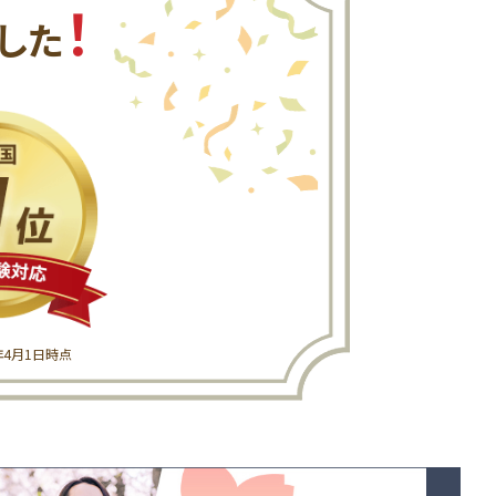
！
した
6年4月1日時点