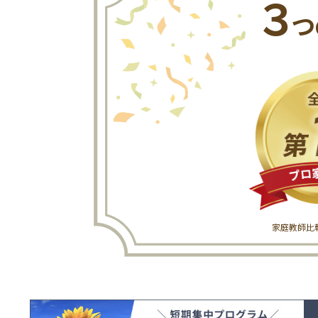
３
つ
家庭教師比