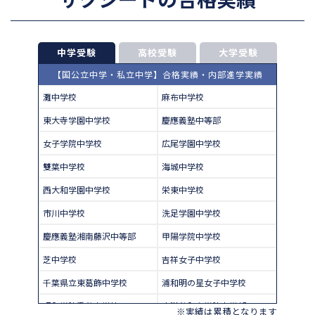
中学受験
高校受験
大学受験
【国公立中学・私立中学】合格実績・内部進学実績
灘中学校
麻布中学校
東大寺学園中学校
慶應義塾中等部
女子学院中学校
広尾学園中学校
雙葉中学校
海城中学校
西大和学園中学校
栄東中学校
市川中学校
洗足学園中学校
慶應義塾湘南藤沢中等部
甲陽学院中学校
芝中学校
吉祥女子中学校
千葉県立東葛飾中学校
浦和明の星女子中学校
昭和学院秀英中学校
東洋英和女学院中学部
※実績は累積となります