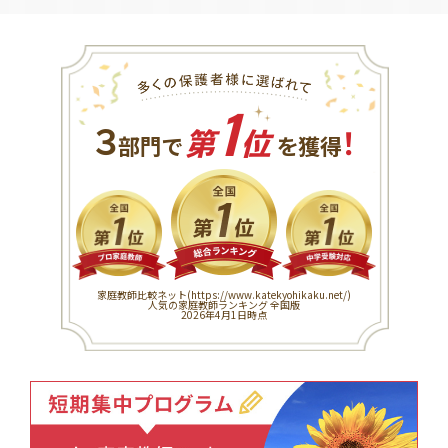
1
３
！
部門で
第
位
を獲得
家庭教師比較ネット(
https://www.katekyohikaku.net/
)
人気の家庭教師ランキング 全国版
2026年4月1日時点