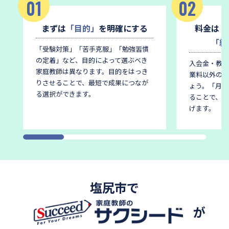
01
02
まずは
「目的」
を明確にする
料金は
「
「総
「受験対策」「苦手克服」「勉強習慣
の定着」など、目的によって選ぶべき
入会金・教材
家庭教師は異なります。
目的をはっき
業料以外の費
りさせることで、最短で成果につなが
ょう。
「月謝
る選択ができます。
ることで、後
げます。
塩尻市で
が