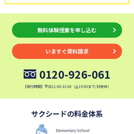
細田学園中学校
帝京大学中学校
国府台女子学院中学部
平塚中等教育学校
埼玉栄中学校
城北埼玉中学校
無料体験授業を申し込む
日本大学中学校
麗澤中学校
同志社香里中学校
星野学園中学校
いますぐ資料請求
かえつ有明中学校
浦和ルーテル学院中学校
昭和学院中学校
東京女学館中学校
0120-926-061
目黒日本大学中学校
関東学院中学校
帝塚山学院中学校
成蹊中学校
【受付時間】平日11:00-21:00（土19:00まで/日祝休）
清泉女学院中学校
西武学園文理中学校
横浜国立大学教育学部附属横
実践女子学園中学校
浜中学校
サクシードの料金体系
鎌倉女学院中学校
カリタス女子中学校
成城学園中学校
日本大学豊山中学校
Elementary School