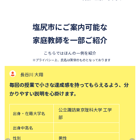
四天王寺中学校
巣鴨中学校
香蘭女学校中等科
開智中学校
塩尻市にご案内可能な
北嶺中学校
白百合学園中学校
サレジオ学院中学校
家庭教師を一部ご紹介
東邦大学付属東邦中学校
須磨学園中学校
鎌倉学園中学校
こちらではほんの一例を紹介
東京農業大学第一高等学校中
立教新座中学校
※プライバシー上、氏名は架空のものとなっております
等部
長谷川 大翔
桐朋中学校
攻玉社中学校
毎回の授業で小さな達成感を持ってもらえるよう、分
東京都市大学付属中学校
三田国際科学学園中学校
かりやすい説明を心掛けます。
青山学院中等部
高輪中学校
帝塚山中学校
中央大学附属横浜中学校
公立諏訪東京理科大学 工学
出身・在籍大学名
六甲学院中学校
青山学院横浜英和中学校
部
東山中学校
山手学院中学校
出身中高名
函館ラ・サール中学校
城北中学校
性別
男性