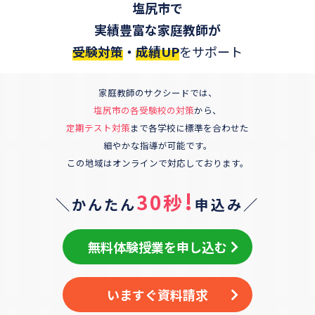
塩尻市
で
実績豊富な家庭教師が
受験対策
・
成績UP
をサポート
家庭教師のサクシードでは、
塩尻市
の各受験校の対策
から、
定期テスト対策
まで各学校に標準を合わせた
細やかな指導が可能です。
この地域はオンラインで対応しております。
!
30秒
＼かんたん
申込み／
無料体験授業を申し込む
いますぐ資料請求