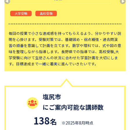
神奈川大学附属中学校
大宮開成中学校
大学受験
高校受験
法政大学第二中学校
品川女子学院中等部
東京都立桜修館中等教育学校
学習院中等科
毎回の授業で小さな達成感を持ってもらえるよう、分かりやすい説
頌栄女子学院中学校
田園調布学園中等部
明を心掛けます。受験対策では、基礎固め・弱点補強・過去問演
江戸川学園取手中学校
山脇学園中学校
習の順番を意識して計画を立てます。数学や理科では、式や図の意
味を整理しながら指導します。長野県での指導では、高校受験,大
恵泉女学園中学校
千代田区立九段中等教育学校
学受験に向けて生徒さんの状況に合わせた学習計画を大切にしま
す。目標達成まで一緒に着実に進んでいきたいです。
大妻中学校
滝中学校
土佐中学校
國學院大學久我山中学校
大阪桐蔭中学校
東京都市大学等々力中学校
中央大学附属中学校
桐蔭学園中等教育学校
塩尻市
獨協中学校
淑徳中学校
にご案内可能な講師数
昌平中学校
成城中学校
138
名
青稜中学校
昭和女子大学附属昭和中学校
※2025年8月時点