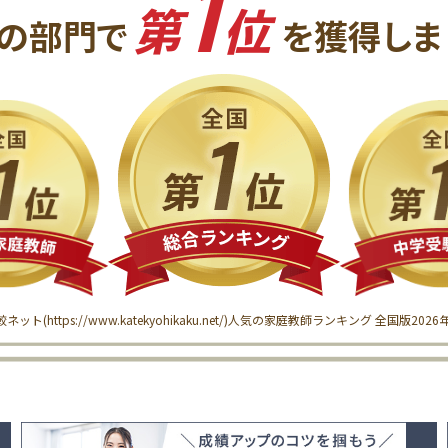
1
第
位
の
部門で
を獲得
しま
較ネット(
https://www.katekyohikaku.net/
)
人気の家庭教師ランキング 全国版
202