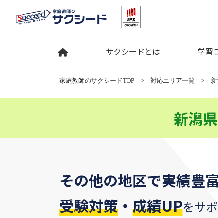
サクシードとは
学習
家庭教師のサクシードTOP
>
対応エリア一覧
>
新
新潟県
その他の地区
で
実績豊
受験対策
・
成績UP
をサポ