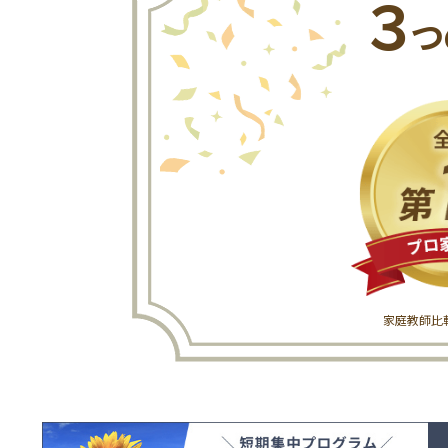
３
つ
家庭教師比