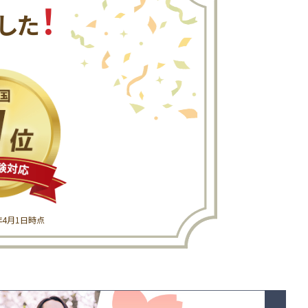
！
した
6年4月1日時点