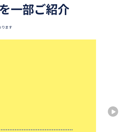
を一部ご紹介
おります
生徒
出身
出身
性別
大