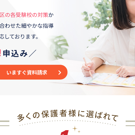
区
の各受験校の対策
か
合わせた
細やかな指導
応しております。
!
申込み／
いますぐ資料請求