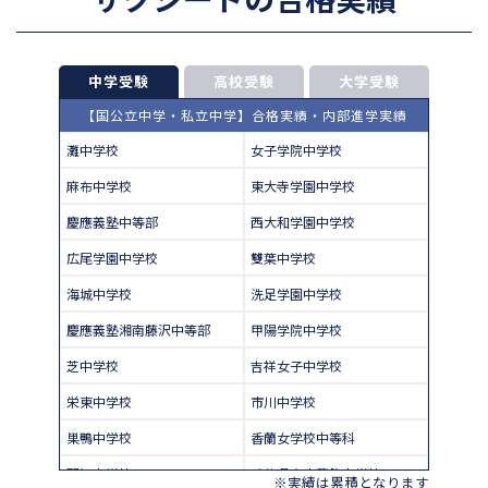
中学受験
高校受験
大学受験
【国公立中学・私立中学】合格実績・内部進学実績
灘中学校
女子学院中学校
麻布中学校
東大寺学園中学校
慶應義塾中等部
西大和学園中学校
広尾学園中学校
雙葉中学校
海城中学校
洗足学園中学校
慶應義塾湘南藤沢中等部
甲陽学院中学校
芝中学校
吉祥女子中学校
栄東中学校
市川中学校
巣鴨中学校
香蘭女学校中等科
開智中学校
千葉県立東葛飾中学校
※実績は累積となります