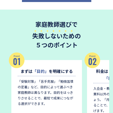
家庭教師選びで
失敗しないため
の
５つのポイント
Point
Point
01
02
まずは
「目的」
を明確にする
料金は
「
「総
「受験対策」「苦手克服」「勉強習慣
の定着」など、目的によって選ぶべき
入会金・教材
家庭教師は異なります。
目的をはっき
業料以外の費
りさせることで、最短で成果につなが
ょう。
「月謝
る選択ができます。
ることで、後
げます。