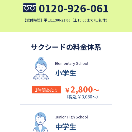
淑徳中学校
昌平中学校
0120-926-061
成城中学校
青稜中学校
【受付時間】平日11:00-21:00（土19:00まで/日祝休）
麗澤中学校
同志社香里中学校
埼玉栄中学校
城北埼玉中学校
日本大学中学校
目黒日本大学中学校
サクシードの料金体系
関東学院中学校
帝塚山学院中学校
成蹊中学校
星野学園中学校
Elementary School
かえつ有明中学校
浦和ルーテル学院中学校
小学生
昭和学院中学校
東京女学館中学校
2,800
￥
～
鎌倉女学院中学校
カリタス女子中学校
1時間あたり
（税込 ￥3,080～）
清泉女学院中学校
西武学園文理中学校
横浜国立大学教育学部附属横
実践女子学園中学校
浜中学校
Junior High School
東京電機大学中学校
中学生
盛岡白百合学園中学校