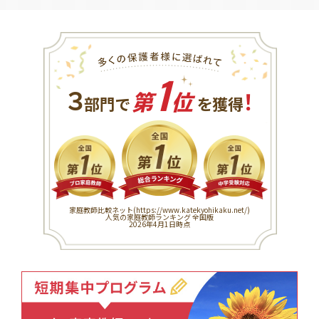
1
３
！
部門で
第
位
を獲得
家庭教師比較ネット(
https://www.katekyohikaku.net/
)
人気の家庭教師ランキング 全国版
2026年4月1日時点