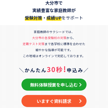
大分市
で
実績豊富な家庭教師が
受験対策
・
成績UP
をサポート
家庭教師のサクシードでは、
大分市
の各受験校の対策
から、
定期テスト対策
まで各学校に標準を合わせた
細やかな指導が可能です。
この地域はオンラインで対応しております。
!
30秒
＼かんたん
申込み／
無料体験授業を申し込む
いますぐ資料請求