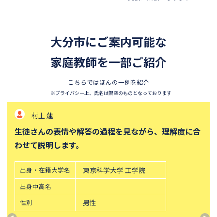
浦和明の星女子中学校
昭和学院秀英中学校
東洋英和女学院中学部
四天王寺中学校
大分市にご案内可能な
須磨学園中学校
北嶺中学校
白百合学園中学校
家庭教師を一部ご紹介
サレジオ学院中学校
東邦大学付属東邦中学校
東京農業大学第一高等学校中
こちらではほんの一例を紹介
等部
※プライバシー上、氏名は架空のものとなっております
立教新座中学校
鎌倉学園中学校
村上 蓮
攻玉社中学校
東京都市大学付属中学校
生徒さんの表情や解答の過程を見ながら、理解度に合
三田国際科学学園中学校
青山学院中等部
わせて説明します。
高輪中学校
帝塚山中学校
桐朋中学校
六甲学院中学校
出身・在籍大学名
東京科学大学 工学院
青山学院横浜英和中学校
中央大学附属横浜中学校
出身中高名
法政大学第二中学校
品川女子学院中等部
性別
男性
東京都立桜修館中等教育学校
学習院中等科