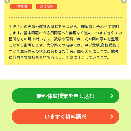
頌栄女子学院中学校
田園調布学園中等部
中学受験
高校受験
東山中学校
山手学院中学校
函館ラ・サール中学校
城北中学校
生徒さんの表情や解答の過程を見ながら、理解度に合わせて説明
します。基本問題から応用問題へと無理なく進め、つまずきやすい
神奈川大学附属中学校
大宮開成中学校
箇所をその場で補います。数学や理科では、式や図の意味を整理
しながら指導します。大分県での指導では、中学受験,高校受験に
大妻中学校
滝中学校
向けて生徒さんの状況に合わせた学習計画を大切にします。勉強
土佐中学校
國學院大學久我山中学校
に前向きな気持ちを持てるよう、丁寧に伴走していきます。
江戸川学園取手中学校
山脇学園中学校
恵泉女学園中学校
千代田区立九段中等教育学校
大阪桐蔭中学校
東京都市大学等々力中学校
中央大学附属中学校
桐蔭学園中等教育学校
無料体験授業を申し込む
昭和女子大学附属昭和中学校
細田学園中学校
帝京大学中学校
国府台女子学院中学部
いますぐ資料請求
平塚中等教育学校
獨協中学校