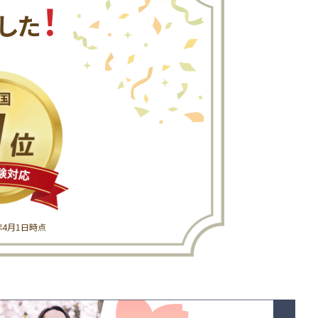
！
した
6年4月1日時点