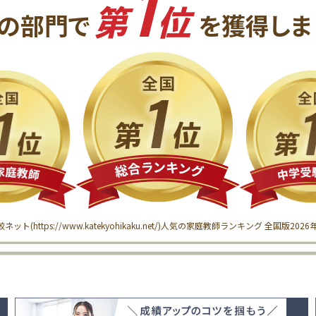
1
第
位
の
部門で
を獲得
しま
較ネット(
https://www.katekyohikaku.net/
)
人気の家庭教師ランキング 全国版
202