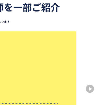
師を一部ご紹介
おります
生徒
出身
出身
性別
中