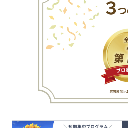
３
つ
家庭教師比