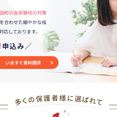
田町
の各受験校の対策
を合わせた
細やかな指
対応しております。
!
申込み／
いますぐ資料請求