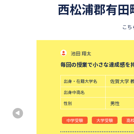
西松浦郡有田
こち
池田 翔太
毎回の授業で小さな達成感を
佐賀大学 
出身・在籍大学名
出身中高名
男性
性別
中学受験
大学受験
高