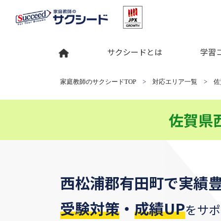
サクシードとは
学習
家庭教師のサクシードTOP
>
対応エリア一覧
>
佐
佐賀県
西松浦郡有田町
で
実績
受験対策
・
成績UP
をサポ