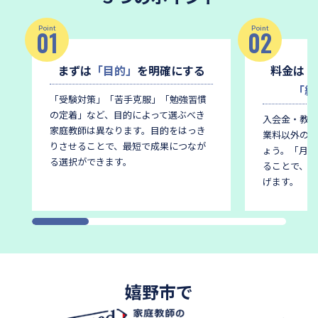
Point
Point
01
02
まずは
「目的」
を明確にする
料金は
「
「総
「受験対策」「苦手克服」「勉強習慣
の定着」など、目的によって選ぶべき
入会金・教材
家庭教師は異なります。
目的をはっき
業料以外の費
りさせることで、最短で成果につなが
ょう。
「月謝
る選択ができます。
ることで、後
げます。
嬉野市で