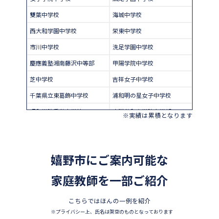
雙葉中学校
海城中学校
西大和学園中学校
栄東中学校
市川中学校
洗足学園中学校
慶應義塾湘南藤沢中等部
甲陽学院中学校
芝中学校
吉祥女子中学校
千葉県立東葛飾中学校
浦和明の星女子中学校
昭和学院秀英中学校
東洋英和女学院中学部
※実績は累積となります
四天王寺中学校
巣鴨中学校
香蘭女学校中等科
開智中学校
嬉野市にご案内可能な
北嶺中学校
白百合学園中学校
サレジオ学院中学校
家庭教師を一部ご紹介
東邦大学付属東邦中学校
須磨学園中学校
鎌倉学園中学校
こちらではほんの一例を紹介
東京農業大学第一高等学校中
立教新座中学校
※プライバシー上、氏名は架空のものとなっております
等部