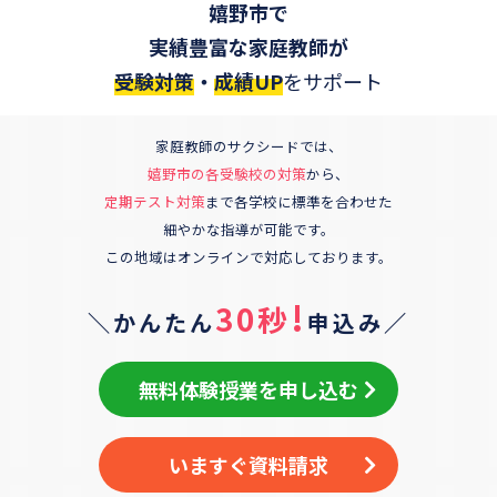
嬉野市
で
実績豊富な家庭教師が
受験対策
・
成績UP
をサポート
家庭教師のサクシードでは、
嬉野市
の各受験校の対策
から、
定期テスト対策
まで各学校に標準を合わせた
細やかな指導が可能です。
この地域はオンラインで対応しております。
!
30秒
＼かんたん
申込み／
無料体験授業を申し込む
いますぐ資料請求