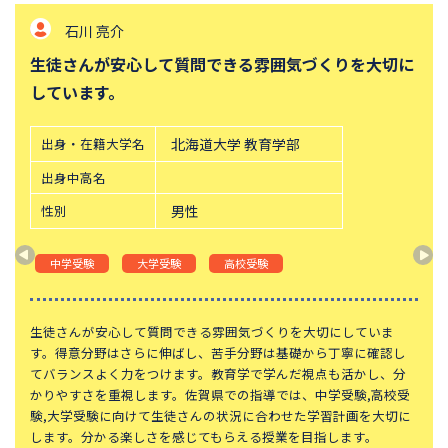
石川 亮介
桐朋中学校
攻玉社中学校
生徒さんが安心して質問できる雰囲気づくりを大切に
東京都市大学付属中学校
三田国際科学学園中学校
しています。
青山学院中等部
高輪中学校
帝塚山中学校
中央大学附属横浜中学校
出身・在籍大学名
北海道大学 教育学部
六甲学院中学校
青山学院横浜英和中学校
出身中高名
東山中学校
山手学院中学校
性別
男性
函館ラ・サール中学校
城北中学校
神奈川大学附属中学校
大宮開成中学校
中学受験
大学受験
高校受験
法政大学第二中学校
品川女子学院中等部
東京都立桜修館中等教育学校
学習院中等科
生徒さんが安心して質問できる雰囲気づくりを大切にしていま
す。得意分野はさらに伸ばし、苦手分野は基礎から丁寧に確認し
頌栄女子学院中学校
田園調布学園中等部
てバランスよく力をつけます。教育学で学んだ視点も活かし、分
かりやすさを重視します。佐賀県での指導では、中学受験,高校受
江戸川学園取手中学校
山脇学園中学校
験,大学受験に向けて生徒さんの状況に合わせた学習計画を大切に
恵泉女学園中学校
千代田区立九段中等教育学校
します。分かる楽しさを感じてもらえる授業を目指します。