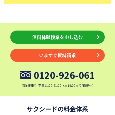
大妻中学校
滝中学校
土佐中学校
國學院大學久我山中学校
大阪桐蔭中学校
東京都市大学等々力中学校
中央大学附属中学校
桐蔭学園中等教育学校
無料体験授業を申し込む
獨協中学校
淑徳中学校
昌平中学校
成城中学校
青稜中学校
いますぐ資料請求
昭和女子大学附属昭和中学校
細田学園中学校
帝京大学中学校
0120-926-061
国府台女子学院中学部
平塚中等教育学校
埼玉栄中学校
城北埼玉中学校
【受付時間】平日11:00-21:00（土19:00まで/日祝休）
日本大学中学校
麗澤中学校
同志社香里中学校
星野学園中学校
かえつ有明中学校
浦和ルーテル学院中学校
サクシードの料金体系
昭和学院中学校
東京女学館中学校