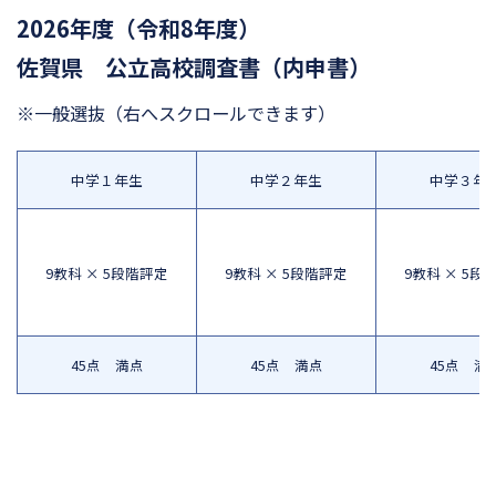
2026年度（令和8年度）
佐賀県 公立高校調査書（内申書）
※一般選抜
（右へスクロールできます）
中学１年生
中学２年生
中学３年
9教科 × 5段階評定
9教科 × 5段階評定
9教科 × 5段
45点 満点
45点 満点
45点 満