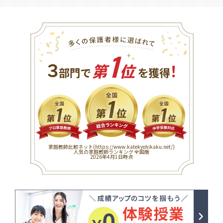
1
３
！
部門で
第
位
を獲得
家庭教師比較ネット(
https://www.katekyohikaku.net/
)
人気の家庭教師ランキング 全国版
2026年4月1日時点