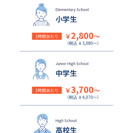
目黒日本大学中学校
関東学院中学校
Elementary School
小学生
帝塚山学院中学校
成蹊中学校
清泉女学院中学校
西武学園文理中学校
2,800
￥
～
1時間あたり
横浜国立大学教育学部附属横
実践女子学園中学校
（税込 ￥3,080～）
浜中学校
鎌倉女学院中学校
カリタス女子中学校
成城学園中学校
Junior High School
日本大学豊山中学校
中学生
日本女子大学附属中学校
公文国際学園中等部
3,700
￥
～
1時間あたり
（税込 ￥4,070～）
High School
高校生