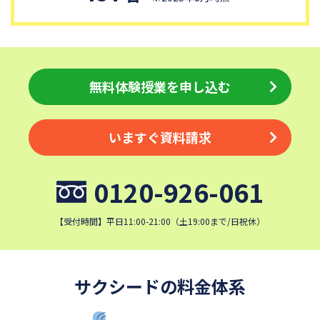
青稜中学校
昭和女子大学附属昭和中学校
細田学園中学校
帝京大学中学校
同志社香里中学校
埼玉栄中学校
城北埼玉中学校
日本大学中学校
無料体験授業を申し込む
麗澤中学校
目黒日本大学中学校
関東学院中学校
帝塚山学院中学校
いますぐ資料請求
成蹊中学校
星野学園中学校
かえつ有明中学校
浦和ルーテル学院中学校
0120-926-061
昭和学院中学校
東京女学館中学校
清泉女学院中学校
西武学園文理中学校
【受付時間】平日11:00-21:00（土19:00まで/日祝休）
横浜国立大学教育学部附属横
実践女子学園中学校
浜中学校
鎌倉女学院中学校
カリタス女子中学校
サクシードの料金体系
佐久長聖中学校
桐光学園中学校