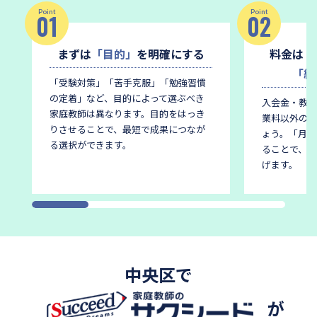
Point
Point
01
02
まずは
「目的」
を明確にする
料金は
「
「総
「受験対策」「苦手克服」「勉強習慣
の定着」など、目的によって選ぶべき
入会金・教材
家庭教師は異なります。
目的をはっき
業料以外の費
りさせることで、最短で成果につなが
ょう。
「月謝
る選択ができます。
ることで、後
げます。
中央区で
が