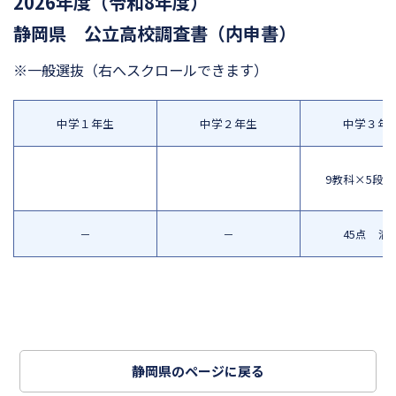
2026年度（令和8年度）
静岡県 公立高校調査書（内申書）
※一般選抜
（右へスクロールできます）
中学１年生
中学２年生
中学３年
9教科×5段
－
－
45点 満
静岡県のページに戻る