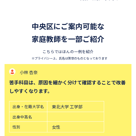
昭和学院秀英中学校
東洋英和女学院中学部
四天王寺中学校
巣鴨中学校
中央区にご案内可能な
須磨学園中学校
北嶺中学校
白百合学園中学校
家庭教師を一部ご紹介
サレジオ学院中学校
東邦大学付属東邦中学校
東京農業大学第一高等学校中
こちらではほんの一例を紹介
等部
※プライバシー上、氏名は架空のものとなっております
立教新座中学校
鎌倉学園中学校
小林 杏奈
帝塚山中学校
桐朋中学校
苦手科目は、原因を細かく分けて確認することで改善
攻玉社中学校
東京都市大学付属中学校
しやすくなります。
三田国際科学学園中学校
青山学院中等部
高輪中学校
青山学院横浜英和中学校
出身・在籍大学名
東北大学 工学部
中央大学附属横浜中学校
六甲学院中学校
出身中高名
学習院中等科
頌栄女子学院中学校
性別
女性
田園調布学園中等部
東山中学校