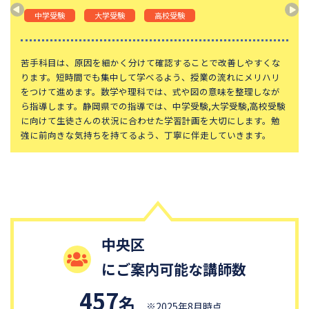
山手学院中学校
函館ラ・サール中学校
中学受験
大学受験
高校受験
城北中学校
神奈川大学附属中学校
大宮開成中学校
法政大学第二中学校
苦手科目は、原因を細かく分けて確認することで改善しやすくな
ります。短時間でも集中して学べるよう、授業の流れにメリハリ
品川女子学院中等部
東京都立桜修館中等教育学校
をつけて進めます。数学や理科では、式や図の意味を整理しなが
ら指導します。静岡県での指導では、中学受験,大学受験,高校受験
大妻中学校
滝中学校
に向けて生徒さんの状況に合わせた学習計画を大切にします。勉
土佐中学校
國學院大學久我山中学校
強に前向きな気持ちを持てるよう、丁寧に伴走していきます。
江戸川学園取手中学校
山脇学園中学校
恵泉女学園中学校
千代田区立九段中等教育学校
中央大学附属中学校
桐蔭学園中等教育学校
大阪桐蔭中学校
東京都市大学等々力中学校
中央区
国府台女子学院中学部
平塚中等教育学校
にご案内可能な講師数
獨協中学校
淑徳中学校
昌平中学校
成城中学校
457
名
※2025年8月時点