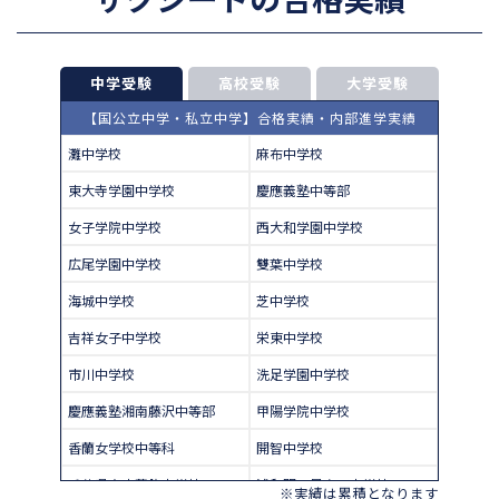
中学受験
高校受験
大学受験
【国公立中学・私立中学】合格実績・内部進学実績
灘中学校
麻布中学校
東大寺学園中学校
慶應義塾中等部
女子学院中学校
西大和学園中学校
広尾学園中学校
雙葉中学校
海城中学校
芝中学校
吉祥女子中学校
栄東中学校
市川中学校
洗足学園中学校
慶應義塾湘南藤沢中等部
甲陽学院中学校
香蘭女学校中等科
開智中学校
千葉県立東葛飾中学校
浦和明の星女子中学校
※実績は累積となります