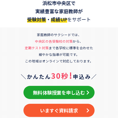
浜松市中央区
で
実績豊富な家庭教師が
受験対策
・
成績UP
をサポート
家庭教師のサクシードでは、
中央区
の各受験校の対策
から、
定期テスト対策
まで各学校に標準を合わせた
細やかな指導が可能です。
この地域はオンラインで対応しております。
!
30秒
＼かんたん
申込み／
無料体験授業を申し込む
いますぐ資料請求