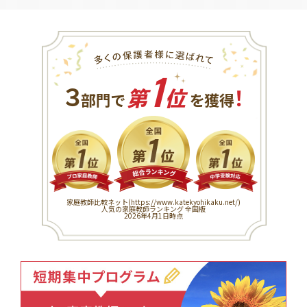
1
３
！
部門で
第
位
を獲得
家庭教師比較ネット(
https://www.katekyohikaku.net/
)
人気の家庭教師ランキング 全国版
2026年4月1日時点