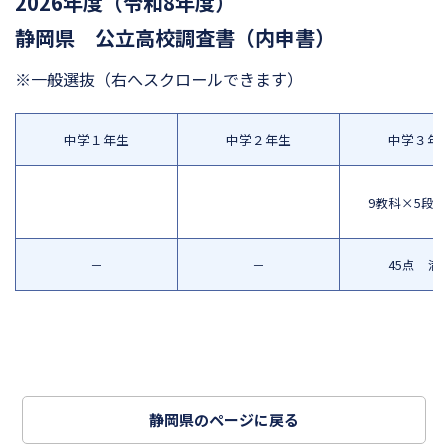
2026年度（令和8年度）
静岡県 公立高校調査書（内申書）
※一般選抜
（右へスクロールできます）
中学１年生
中学２年生
中学３年
9教科×5段
－
－
45点 満
静岡県のページに戻る