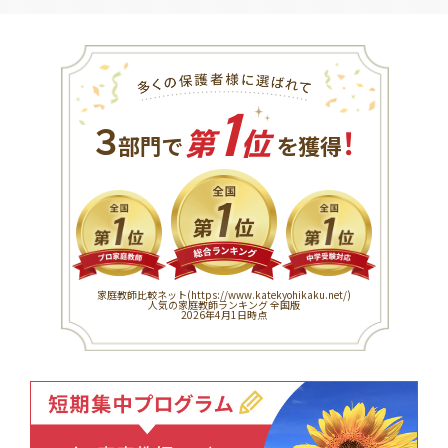
1
３
！
部門で
第
位
を獲得
家庭教師比較ネット(
https://www.katekyohikaku.net/
)
人気の家庭教師ランキング 全国版
2026年4月1日時点