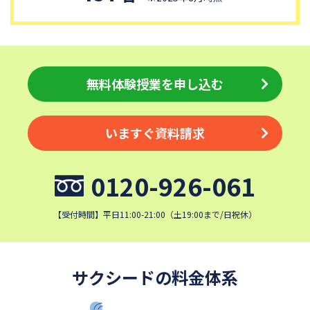
青稜中学校
昭和女子大学附属昭和中学校
細田学園中学校
帝京大学中学校
同志社香里中学校
埼玉栄中学校
城北埼玉中学校
日本大学中学校
無料体験授業を申し込む
麗澤中学校
目黒日本大学中学校
関東学院中学校
帝塚山学院中学校
いますぐ資料請求
成蹊中学校
星野学園中学校
かえつ有明中学校
浦和ルーテル学院中学校
0120-926-061
昭和学院中学校
東京女学館中学校
清泉女学院中学校
西武学園文理中学校
【受付時間】平日11:00-21:00（土19:00まで/日祝休）
横浜国立大学教育学部附属横
実践女子学園中学校
浜中学校
鎌倉女学院中学校
カリタス女子中学校
サクシードの料金体系
佐久長聖中学校
桐光学園中学校