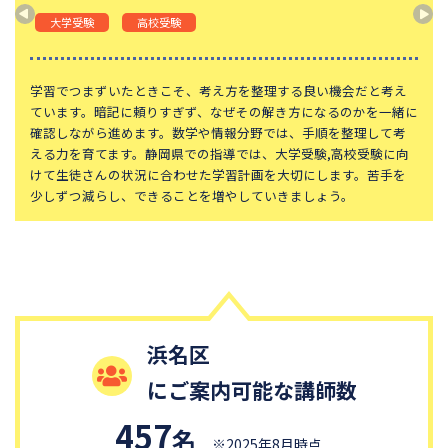
山手学院中学校
函館ラ・サール中学校
大学受験
高校受験
城北中学校
神奈川大学附属中学校
大宮開成中学校
法政大学第二中学校
学習でつまずいたときこそ、考え方を整理する良い機会だと考え
ています。暗記に頼りすぎず、なぜその解き方になるのかを一緒に
品川女子学院中等部
東京都立桜修館中等教育学校
確認しながら進めます。数学や情報分野では、手順を整理して考
える力を育てます。静岡県での指導では、大学受験,高校受験に向
大妻中学校
滝中学校
けて生徒さんの状況に合わせた学習計画を大切にします。苦手を
土佐中学校
國學院大學久我山中学校
少しずつ減らし、できることを増やしていきましょう。
江戸川学園取手中学校
山脇学園中学校
恵泉女学園中学校
千代田区立九段中等教育学校
中央大学附属中学校
桐蔭学園中等教育学校
大阪桐蔭中学校
東京都市大学等々力中学校
浜名区
国府台女子学院中学部
平塚中等教育学校
にご案内可能な講師数
獨協中学校
淑徳中学校
昌平中学校
成城中学校
457
名
※2025年8月時点