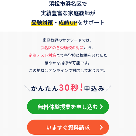
浜松市浜名区
で
実績豊富な家庭教師が
受験対策
・
成績UP
をサポート
家庭教師のサクシードでは、
浜名区
の各受験校の対策
から、
定期テスト対策
まで各学校に標準を合わせた
細やかな指導が可能です。
この地域はオンラインで対応しております。
!
30秒
＼かんたん
申込み／
無料体験授業を申し込む
いますぐ資料請求