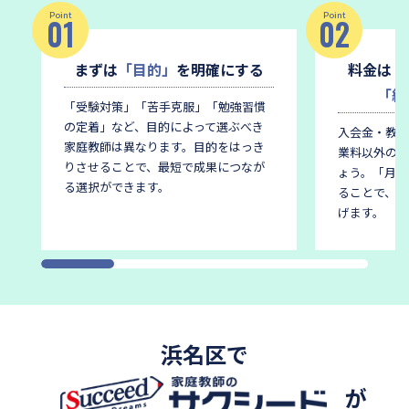
Point
Point
01
02
まずは
「目的」
を明確にする
料金は
「
「総
「受験対策」「苦手克服」「勉強習慣
の定着」など、目的によって選ぶべき
入会金・教材
家庭教師は異なります。
目的をはっき
業料以外の費
りさせることで、最短で成果につなが
ょう。
「月謝
る選択ができます。
ることで、後
げます。
浜名区で
が