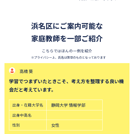
昭和学院秀英中学校
東洋英和女学院中学部
四天王寺中学校
巣鴨中学校
浜名区にご案内可能な
須磨学園中学校
北嶺中学校
白百合学園中学校
家庭教師を一部ご紹介
サレジオ学院中学校
東邦大学付属東邦中学校
東京農業大学第一高等学校中
こちらではほんの一例を紹介
等部
※プライバシー上、氏名は架空のものとなっております
立教新座中学校
鎌倉学園中学校
高橋 葵
帝塚山中学校
桐朋中学校
学習でつまずいたときこそ、考え方を整理する良い機
攻玉社中学校
東京都市大学付属中学校
会だと考えています。
三田国際科学学園中学校
青山学院中等部
高輪中学校
青山学院横浜英和中学校
出身・在籍大学名
静岡大学 情報学部
中央大学附属横浜中学校
六甲学院中学校
出身中高名
学習院中等科
頌栄女子学院中学校
性別
女性
田園調布学園中等部
東山中学校