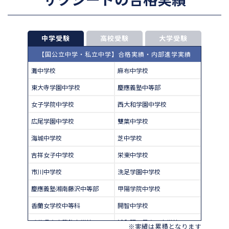
中学受験
高校受験
大学受験
【国公立中学・私立中学】合格実績・内部進学実績
灘中学校
麻布中学校
東大寺学園中学校
慶應義塾中等部
女子学院中学校
西大和学園中学校
広尾学園中学校
雙葉中学校
海城中学校
芝中学校
吉祥女子中学校
栄東中学校
市川中学校
洗足学園中学校
慶應義塾湘南藤沢中等部
甲陽学院中学校
香蘭女学校中等科
開智中学校
千葉県立東葛飾中学校
浦和明の星女子中学校
※実績は累積となります