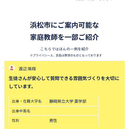
四天王寺中学校
巣鴨中学校
香蘭女学校中等科
開智中学校
浜松市にご案内可能な
北嶺中学校
白百合学園中学校
サレジオ学院中学校
家庭教師を一部ご紹介
東邦大学付属東邦中学校
須磨学園中学校
鎌倉学園中学校
こちらではほんの一例を紹介
東京農業大学第一高等学校中
立教新座中学校
※プライバシー上、氏名は架空のものとなっております
等部
渡辺 陽翔
桐朋中学校
攻玉社中学校
生徒さんが安心して質問できる雰囲気づくりを大切に
東京都市大学付属中学校
三田国際科学学園中学校
しています。
青山学院中等部
高輪中学校
帝塚山中学校
中央大学附属横浜中学校
出身・在籍大学名
静岡県立大学 薬学部
六甲学院中学校
青山学院横浜英和中学校
出身中高名
東山中学校
山手学院中学校
性別
男性
函館ラ・サール中学校
城北中学校