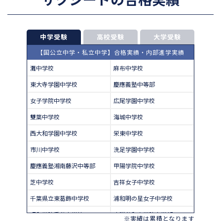
中学受験
高校受験
大学受験
【国公立中学・私立中学】合格実績・内部進学実績
灘中学校
麻布中学校
東大寺学園中学校
慶應義塾中等部
女子学院中学校
広尾学園中学校
雙葉中学校
海城中学校
西大和学園中学校
栄東中学校
市川中学校
洗足学園中学校
慶應義塾湘南藤沢中等部
甲陽学院中学校
芝中学校
吉祥女子中学校
千葉県立東葛飾中学校
浦和明の星女子中学校
昭和学院秀英中学校
東洋英和女学院中学部
※実績は累積となります