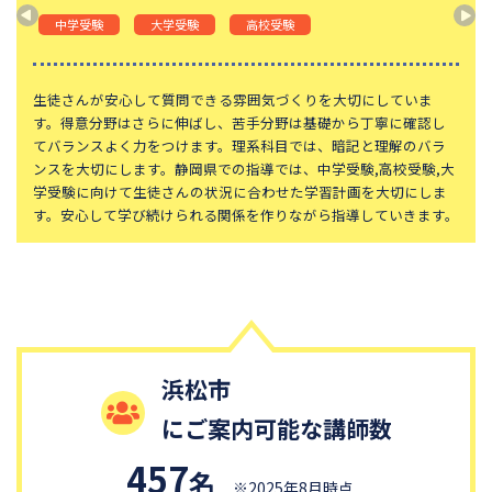
神奈川大学附属中学校
大宮開成中学校
中学受験
大学受験
高校受験
法政大学第二中学校
品川女子学院中等部
東京都立桜修館中等教育学校
学習院中等科
生徒さんが安心して質問できる雰囲気づくりを大切にしていま
す。得意分野はさらに伸ばし、苦手分野は基礎から丁寧に確認し
頌栄女子学院中学校
田園調布学園中等部
てバランスよく力をつけます。理系科目では、暗記と理解のバラ
ンスを大切にします。静岡県での指導では、中学受験,高校受験,大
江戸川学園取手中学校
山脇学園中学校
学受験に向けて生徒さんの状況に合わせた学習計画を大切にしま
恵泉女学園中学校
千代田区立九段中等教育学校
す。安心して学び続けられる関係を作りながら指導していきます。
大妻中学校
滝中学校
土佐中学校
國學院大學久我山中学校
大阪桐蔭中学校
東京都市大学等々力中学校
中央大学附属中学校
桐蔭学園中等教育学校
浜松市
獨協中学校
淑徳中学校
にご案内可能な講師数
昌平中学校
成城中学校
青稜中学校
昭和女子大学附属昭和中学校
457
名
※2025年8月時点