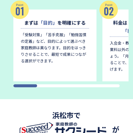
Point
Point
01
02
まずは
「目的」
を明確にする
料金は
「
「総
「受験対策」「苦手克服」「勉強習慣
の定着」など、目的によって選ぶべき
入会金・教材
家庭教師は異なります。
目的をはっき
業料以外の費
りさせることで、最短で成果につなが
ょう。
「月謝
る選択ができます。
ることで、後
げます。
浜松市で
が