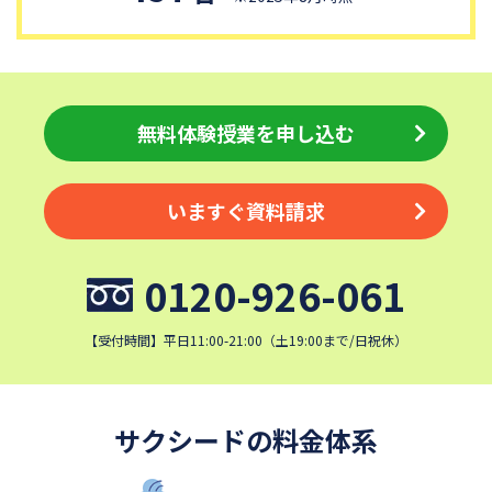
細田学園中学校
帝京大学中学校
国府台女子学院中学部
平塚中等教育学校
埼玉栄中学校
城北埼玉中学校
日本大学中学校
麗澤中学校
無料体験授業を申し込む
同志社香里中学校
星野学園中学校
かえつ有明中学校
浦和ルーテル学院中学校
いますぐ資料請求
昭和学院中学校
東京女学館中学校
目黒日本大学中学校
関東学院中学校
0120-926-061
帝塚山学院中学校
成蹊中学校
清泉女学院中学校
西武学園文理中学校
【受付時間】平日11:00-21:00（土19:00まで/日祝休）
横浜国立大学教育学部附属横
実践女子学園中学校
浜中学校
鎌倉女学院中学校
カリタス女子中学校
サクシードの料金体系
成城学園中学校
日本大学豊山中学校