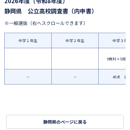
2026年度（令和8年度）
静岡県 公立高校調査書（内申書）
※一般選抜
（右へスクロールできます）
中学１年生
中学２年生
中学３年
9教科×5段
－
－
45点 満
静岡県のページに戻る