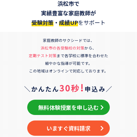
浜松市
で
実績豊富な家庭教師が
受験対策
・
成績UP
をサポート
家庭教師のサクシードでは、
浜松市
の各受験校の対策
から、
定期テスト対策
まで各学校に標準を合わせた
細やかな指導が可能です。
この地域はオンラインで対応しております。
!
30秒
＼かんたん
申込み／
無料体験授業を申し込む
いますぐ資料請求