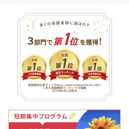
1
３
！
部門で
第
位
を獲得
家庭教師比較ネット(
https://www.katekyohikaku.net/
)
人気の家庭教師ランキング 全国版
2026年4月1日時点