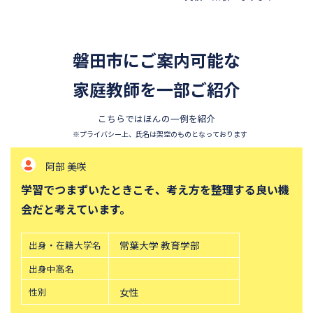
昭和学院秀英中学校
東洋英和女学院中学部
四天王寺中学校
巣鴨中学校
磐田市にご案内可能な
須磨学園中学校
北嶺中学校
白百合学園中学校
家庭教師を一部ご紹介
サレジオ学院中学校
東邦大学付属東邦中学校
東京農業大学第一高等学校中
こちらではほんの一例を紹介
等部
※プライバシー上、氏名は架空のものとなっております
立教新座中学校
鎌倉学園中学校
阿部 美咲
帝塚山中学校
桐朋中学校
学習でつまずいたときこそ、考え方を整理する良い機
攻玉社中学校
東京都市大学付属中学校
会だと考えています。
三田国際科学学園中学校
青山学院中等部
高輪中学校
青山学院横浜英和中学校
出身・在籍大学名
常葉大学 教育学部
中央大学附属横浜中学校
六甲学院中学校
出身中高名
学習院中等科
頌栄女子学院中学校
性別
女性
田園調布学園中等部
東山中学校