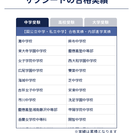
中学受験
高校受験
大学受験
【国公立中学・私立中学】合格実績・内部進学実績
灘中学校
麻布中学校
東大寺学園中学校
慶應義塾中等部
女子学院中学校
西大和学園中学校
広尾学園中学校
雙葉中学校
海城中学校
芝中学校
吉祥女子中学校
栄東中学校
市川中学校
洗足学園中学校
慶應義塾湘南藤沢中等部
甲陽学院中学校
香蘭女学校中等科
開智中学校
千葉県立東葛飾中学校
浦和明の星女子中学校
※実績は累積となります