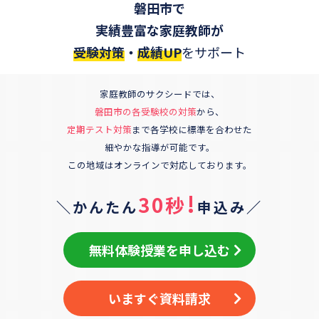
磐田市
で
実績豊富な家庭教師が
受験対策
・
成績UP
をサポート
家庭教師のサクシードでは、
磐田市
の各受験校の対策
から、
定期テスト対策
まで各学校に標準を合わせた
細やかな指導が可能です。
この地域はオンラインで対応しております。
!
30秒
＼かんたん
申込み／
無料体験授業を申し込む
いますぐ資料請求