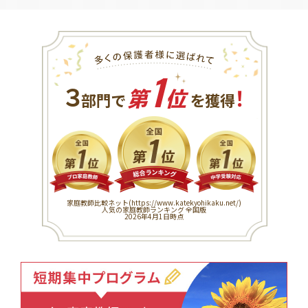
1
３
！
部門で
第
位
を獲得
家庭教師比較ネット(
https://www.katekyohikaku.net/
)
人気の家庭教師ランキング 全国版
2026年4月1日時点