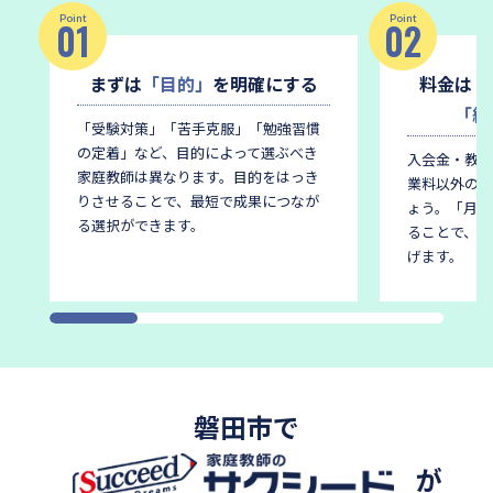
Point
Point
01
02
まずは
「目的」
を明確にする
料金は
「
「総
「受験対策」「苦手克服」「勉強習慣
の定着」など、目的によって選ぶべき
入会金・教材
家庭教師は異なります。
目的をはっき
業料以外の費
りさせることで、最短で成果につなが
ょう。
「月謝
る選択ができます。
ることで、後
げます。
磐田市で
が