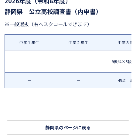
2026年度（令和8年度）
静岡県 公立高校調査書（内申書）
※一般選抜
（右へスクロールできます）
中学１年生
中学２年生
中学３年
9教科×5段
－
－
45点 満
静岡県のページに戻る