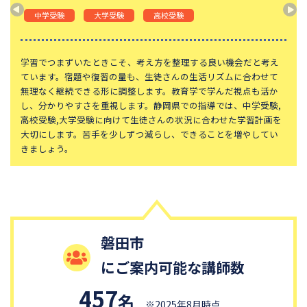
山手学院中学校
函館ラ・サール中学校
中学受験
大学受験
高校受験
城北中学校
神奈川大学附属中学校
大宮開成中学校
法政大学第二中学校
学習でつまずいたときこそ、考え方を整理する良い機会だと考え
ています。宿題や復習の量も、生徒さんの生活リズムに合わせて
品川女子学院中等部
東京都立桜修館中等教育学校
無理なく継続できる形に調整します。教育学で学んだ視点も活か
し、分かりやすさを重視します。静岡県での指導では、中学受験,
大妻中学校
滝中学校
高校受験,大学受験に向けて生徒さんの状況に合わせた学習計画を
土佐中学校
國學院大學久我山中学校
大切にします。苦手を少しずつ減らし、できることを増やしてい
きましょう。
江戸川学園取手中学校
山脇学園中学校
恵泉女学園中学校
千代田区立九段中等教育学校
中央大学附属中学校
桐蔭学園中等教育学校
大阪桐蔭中学校
東京都市大学等々力中学校
磐田市
国府台女子学院中学部
平塚中等教育学校
にご案内可能な講師数
獨協中学校
淑徳中学校
昌平中学校
成城中学校
457
名
※2025年8月時点