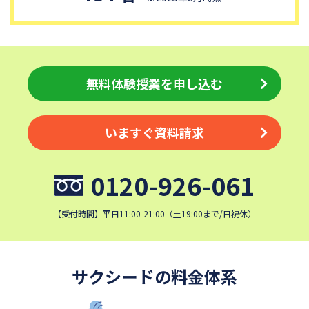
青稜中学校
昭和女子大学附属昭和中学校
細田学園中学校
帝京大学中学校
同志社香里中学校
埼玉栄中学校
城北埼玉中学校
日本大学中学校
無料体験授業を申し込む
麗澤中学校
目黒日本大学中学校
関東学院中学校
帝塚山学院中学校
いますぐ資料請求
成蹊中学校
星野学園中学校
かえつ有明中学校
浦和ルーテル学院中学校
0120-926-061
昭和学院中学校
東京女学館中学校
清泉女学院中学校
西武学園文理中学校
【受付時間】平日11:00-21:00（土19:00まで/日祝休）
横浜国立大学教育学部附属横
実践女子学園中学校
浜中学校
鎌倉女学院中学校
カリタス女子中学校
サクシードの料金体系
佐久長聖中学校
桐光学園中学校