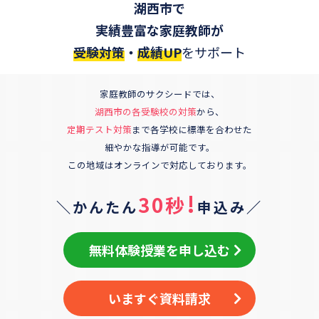
湖西市
で
実績豊富な家庭教師が
受験対策
・
成績UP
をサポート
家庭教師のサクシードでは、
湖西市
の各受験校の対策
から、
定期テスト対策
まで各学校に標準を合わせた
細やかな指導が可能です。
この地域はオンラインで対応しております。
!
30秒
＼かんたん
申込み／
無料体験授業を申し込む
いますぐ資料請求