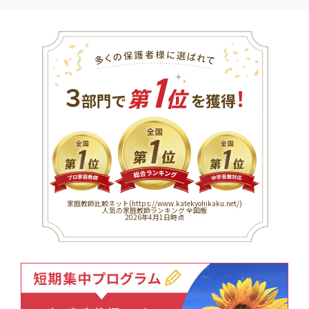
1
３
！
部門で
第
位
を獲得
家庭教師比較ネット(
https://www.katekyohikaku.net/
)
人気の家庭教師ランキング 全国版
2026年4月1日時点