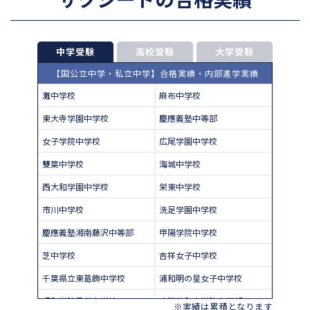
中学受験
高校受験
大学受験
【国公立中学・私立中学】合格実績・内部進学実績
灘中学校
麻布中学校
東大寺学園中学校
慶應義塾中等部
女子学院中学校
広尾学園中学校
雙葉中学校
海城中学校
西大和学園中学校
栄東中学校
市川中学校
洗足学園中学校
慶應義塾湘南藤沢中等部
甲陽学院中学校
芝中学校
吉祥女子中学校
千葉県立東葛飾中学校
浦和明の星女子中学校
昭和学院秀英中学校
東洋英和女学院中学部
※実績は累積となります