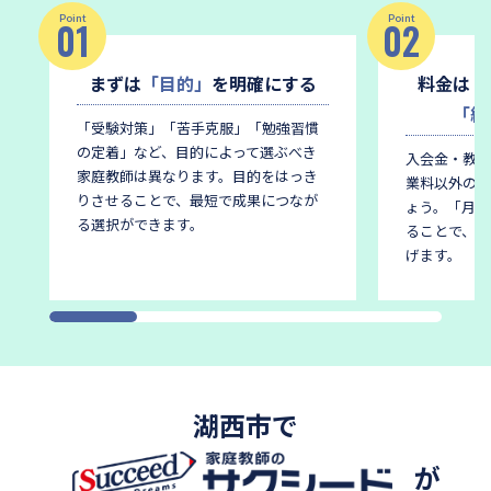
Point
Point
01
02
まずは
「目的」
を明確にする
料金は
「
「総
「受験対策」「苦手克服」「勉強習慣
の定着」など、目的によって選ぶべき
入会金・教材
家庭教師は異なります。
目的をはっき
業料以外の費
りさせることで、最短で成果につなが
ょう。
「月謝
る選択ができます。
ることで、後
げます。
湖西市で
が