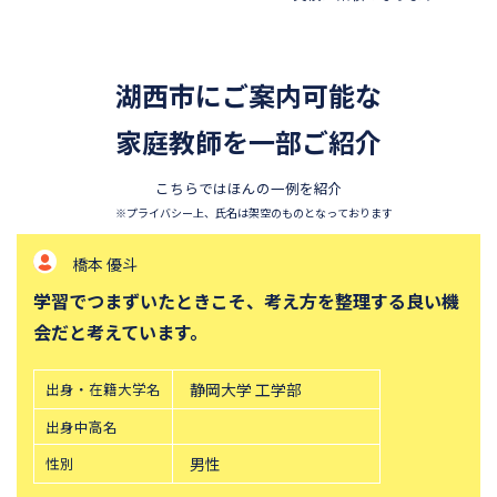
四天王寺中学校
巣鴨中学校
香蘭女学校中等科
開智中学校
湖西市にご案内可能な
北嶺中学校
白百合学園中学校
サレジオ学院中学校
家庭教師を一部ご紹介
東邦大学付属東邦中学校
須磨学園中学校
鎌倉学園中学校
こちらではほんの一例を紹介
東京農業大学第一高等学校中
立教新座中学校
※プライバシー上、氏名は架空のものとなっております
等部
橋本 優斗
桐朋中学校
攻玉社中学校
学習でつまずいたときこそ、考え方を整理する良い機
東京都市大学付属中学校
三田国際科学学園中学校
会だと考えています。
青山学院中等部
高輪中学校
帝塚山中学校
中央大学附属横浜中学校
出身・在籍大学名
静岡大学 工学部
六甲学院中学校
青山学院横浜英和中学校
出身中高名
東山中学校
山手学院中学校
性別
男性
函館ラ・サール中学校
城北中学校