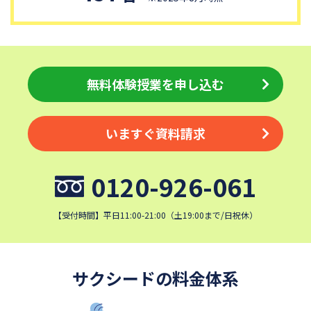
細田学園中学校
帝京大学中学校
国府台女子学院中学部
平塚中等教育学校
埼玉栄中学校
城北埼玉中学校
日本大学中学校
麗澤中学校
無料体験授業を申し込む
同志社香里中学校
星野学園中学校
かえつ有明中学校
浦和ルーテル学院中学校
いますぐ資料請求
昭和学院中学校
東京女学館中学校
目黒日本大学中学校
関東学院中学校
0120-926-061
帝塚山学院中学校
成蹊中学校
清泉女学院中学校
西武学園文理中学校
【受付時間】平日11:00-21:00（土19:00まで/日祝休）
横浜国立大学教育学部附属横
実践女子学園中学校
浜中学校
鎌倉女学院中学校
カリタス女子中学校
サクシードの料金体系
成城学園中学校
日本大学豊山中学校