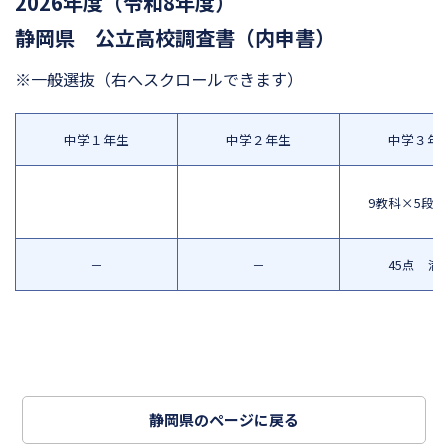
2026年度（令和8年度）
静岡県 公立高校調査書（内申書）
※一般選抜
（右へスクロールできます）
中学１年生
中学２年生
中学３年
9教科×5段
－
－
45点 満
静岡県のページに戻る