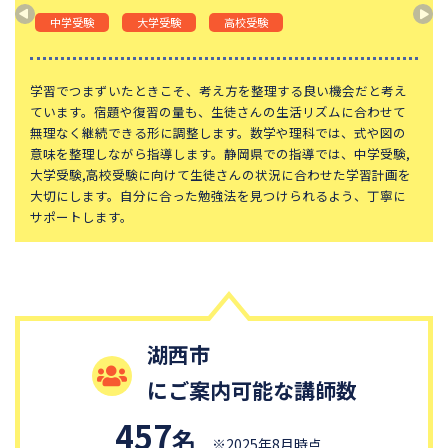
神奈川大学附属中学校
大宮開成中学校
中学受験
大学受験
高校受験
法政大学第二中学校
品川女子学院中等部
東京都立桜修館中等教育学校
学習院中等科
学習でつまずいたときこそ、考え方を整理する良い機会だと考え
ています。宿題や復習の量も、生徒さんの生活リズムに合わせて
頌栄女子学院中学校
田園調布学園中等部
無理なく継続できる形に調整します。数学や理科では、式や図の
意味を整理しながら指導します。静岡県での指導では、中学受験,
江戸川学園取手中学校
山脇学園中学校
大学受験,高校受験に向けて生徒さんの状況に合わせた学習計画を
恵泉女学園中学校
千代田区立九段中等教育学校
大切にします。自分に合った勉強法を見つけられるよう、丁寧に
サポートします。
大妻中学校
滝中学校
土佐中学校
國學院大學久我山中学校
大阪桐蔭中学校
東京都市大学等々力中学校
中央大学附属中学校
桐蔭学園中等教育学校
湖西市
獨協中学校
淑徳中学校
にご案内可能な講師数
昌平中学校
成城中学校
青稜中学校
昭和女子大学附属昭和中学校
457
名
※2025年8月時点