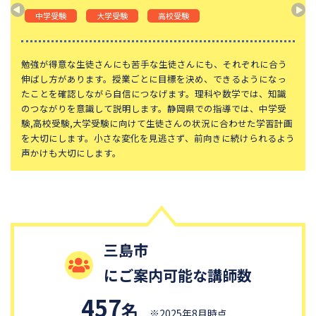
神奈川大学附属中学校
大宮開成中学校
中学受験
大学受験
高校受験
法政大学第二中学校
品川女子学院中等部
東京都立桜修館中等教育学校
学習院中等科
勉強が得意な生徒さんにも苦手な生徒さんにも、それぞれに合う
伸ばし方があります。授業ごとに目標を決め、できるようになっ
頌栄女子学院中学校
田園調布学園中等部
たことを確認しながら自信につなげます。理科や数学では、知識
のつながりを意識して説明します。静岡県での指導では、中学受
江戸川学園取手中学校
山脇学園中学校
験,高校受験,大学受験に向けて生徒さんの状況に合わせた学習計画
恵泉女学園中学校
千代田区立九段中等教育学校
を大切にします。小さな変化を見逃さず、前向きに続けられるよう
声かけも大切にします。
大妻中学校
滝中学校
土佐中学校
國學院大學久我山中学校
大阪桐蔭中学校
東京都市大学等々力中学校
中央大学附属中学校
桐蔭学園中等教育学校
三島市
獨協中学校
淑徳中学校
にご案内可能な講師数
昌平中学校
成城中学校
青稜中学校
昭和女子大学附属昭和中学校
457
名
※2025年8月時点