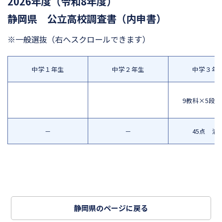
2026年度（令和8年度）
静岡県 公立高校調査書（内申書）
※一般選抜
（右へスクロールできます）
中学１年生
中学２年生
中学３年
9教科×5段
－
－
45点 満
静岡県のページに戻る