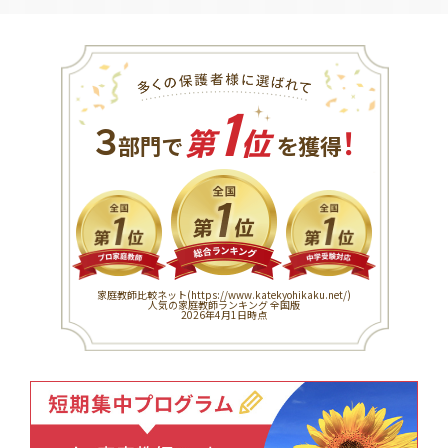
1
３
！
部門で
第
位
を獲得
家庭教師比較ネット(
https://www.katekyohikaku.net/
)
人気の家庭教師ランキング 全国版
2026年4月1日時点