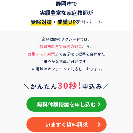
静岡市
で
実績豊富な家庭教師が
受験対策
・
成績UP
をサポート
家庭教師のサクシードでは、
静岡市
の各受験校の対策
から、
定期テスト対策
まで各学校に標準を合わせた
細やかな指導が可能です。
この地域はオンラインで対応しております。
!
30秒
＼かんたん
申込み／
無料体験授業を申し込む
いますぐ資料請求