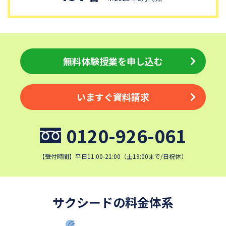
獨協中学校
淑徳中学校
昌平中学校
成城中学校
日本大学中学校
麗澤中学校
同志社香里中学校
埼玉栄中学校
無料体験授業を申し込む
城北埼玉中学校
浦和ルーテル学院中学校
昭和学院中学校
東京女学館中学校
いますぐ資料請求
目黒日本大学中学校
関東学院中学校
帝塚山学院中学校
成蹊中学校
0120-926-061
星野学園中学校
かえつ有明中学校
清泉女学院中学校
西武学園文理中学校
【受付時間】平日11:00-21:00（土19:00まで/日祝休）
横浜国立大学教育学部附属横
実践女子学園中学校
浜中学校
鎌倉女学院中学校
カリタス女子中学校
サクシードの料金体系
近畿大学附属中学校
東京電機大学中学校