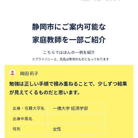
香蘭女学校中等科
開智中学校
千葉県立東葛飾中学校
浦和明の星女子中学校
静岡市にご案内可能な
東邦大学付属東邦中学校
須磨学園中学校
北嶺中学校
家庭教師を一部ご紹介
白百合学園中学校
サレジオ学院中学校
鎌倉学園中学校
こちらではほんの一例を紹介
東京農業大学第一高等学校中
立教新座中学校
※プライバシー上、氏名は架空のものとなっております
等部
岡田 莉子
桐朋中学校
攻玉社中学校
勉強は正しい手順で積み重ねることで、少しずつ結果
東京都市大学付属中学校
三田国際科学学園中学校
が見えてくるものだと思います。
青山学院中等部
高輪中学校
帝塚山中学校
中央大学附属横浜中学校
出身・在籍大学名
一橋大学 経済学部
六甲学院中学校
青山学院横浜英和中学校
出身中高名
神奈川大学附属中学校
大宮開成中学校
性別
女性
法政大学第二中学校
品川女子学院中等部