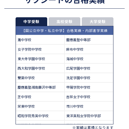
中学受験
高校受験
大学受験
【国公立中学・私立中学】合格実績・内部進学実績
灘中学校
慶應義塾中等部
女子学院中学校
麻布中学校
東大寺学園中学校
海城中学校
西大和学園中学校
広尾学園中学校
雙葉中学校
洗足学園中学校
慶應義塾湘南藤沢中等部
甲陽学院中学校
芝中学校
吉祥女子中学校
栄東中学校
市川中学校
昭和学院秀英中学校
東洋英和女学院中学部
四天王寺中学校
巣鴨中学校
※実績は累積となります