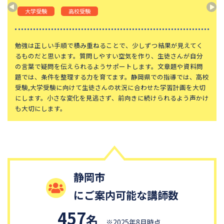
東京都立桜修館中等教育学校
学習院中等科
大学受験
高校受験
頌栄女子学院中学校
田園調布学園中等部
東山中学校
山手学院中学校
勉強は正しい手順で積み重ねることで、少しずつ結果が見えてく
るものだと思います。質問しやすい空気を作り、生徒さんが自分
函館ラ・サール中学校
城北中学校
の言葉で疑問を伝えられるようサポートします。文章題や資料問
題では、条件を整理する力を育てます。静岡県での指導では、高校
恵泉女学園中学校
千代田区立九段中等教育学校
受験,大学受験に向けて生徒さんの状況に合わせた学習計画を大切
大妻中学校
滝中学校
にします。小さな変化を見逃さず、前向きに続けられるよう声かけ
も大切にします。
土佐中学校
國學院大學久我山中学校
江戸川学園取手中学校
山脇学園中学校
大阪桐蔭中学校
東京都市大学等々力中学校
中央大学附属中学校
桐蔭学園中等教育学校
静岡市
青稜中学校
昭和女子大学附属昭和中学校
にご案内可能な講師数
細田学園中学校
帝京大学中学校
国府台女子学院中学部
平塚中等教育学校
457
名
※2025年8月時点