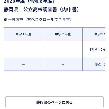
2026年度（令和8年度）
静岡県 公立高校調査書（内申書）
※一般選抜
（右へスクロールできます）
中学１年生
中学２年生
中学３年
9教科×5段
－
－
45点 満
静岡県のページに戻る