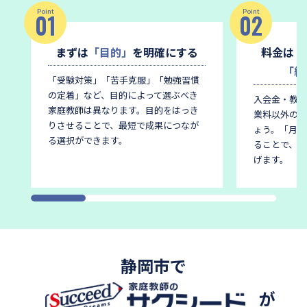
Point
Point
01
02
まずは
「目的」
を明確にする
料金は
「
「総
「受験対策」「苦手克服」「勉強習慣
の定着」など、目的によって選ぶべき
入会金・教材
家庭教師は異なります。
目的をはっき
業料以外の費
りさせることで、最短で成果につなが
ょう。
「月謝
る選択ができます。
ることで、後
げます。
静岡市で
が