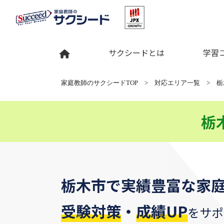
サクシードとは
学習
家庭教師のサクシードTOP
>
対応エリア一覧
>
栃
栃
栃木市
で
実績豊富な家
受験対策
・
成績UP
をサポ