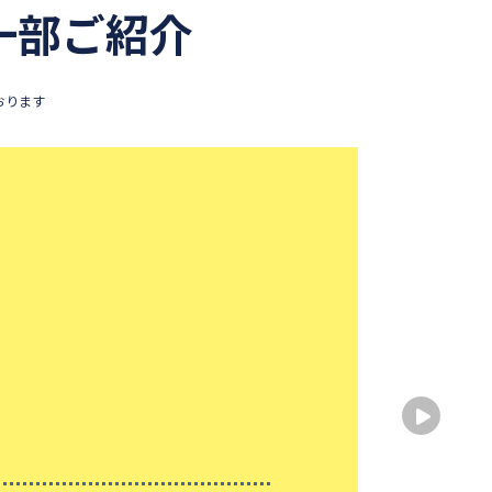
一部ご紹介
おります
基礎
出身
出身
性別
大