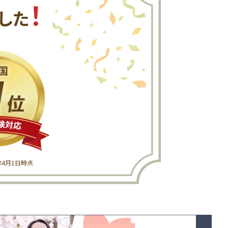
！
した
6年4月1日時点