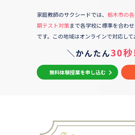
家庭教師のサクシードでは、
栃木市
の各
期テスト対策
まで各学校に標準を合わせ
です。
この地域はオンラインで対応して
30秒
＼かんたん
無料体験授業を申し込む