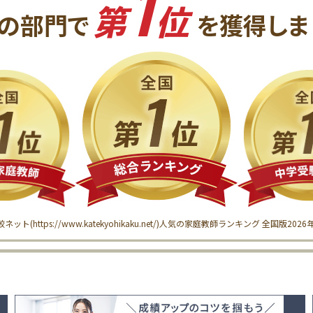
1
第
位
の
部門で
を獲得
しま
較ネット(
https://www.katekyohikaku.net/
)
人気の家庭教師ランキング 全国版
202