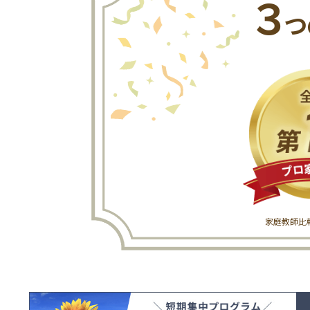
３
つ
家庭教師比