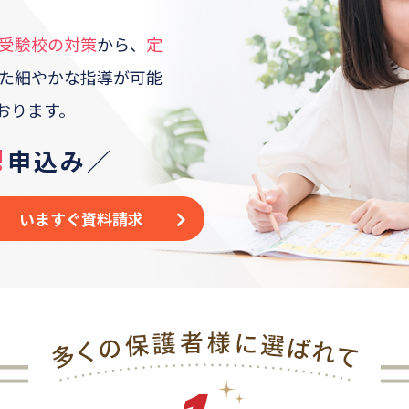
受験校の対策
から、
定
た
細やかな指導が可能
おります。
!
申込み／
いますぐ資料請求