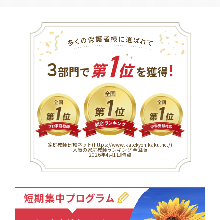
1
３
！
部門で
第
位
を獲得
家庭教師比較ネット(
https://www.katekyohikaku.net/
)
人気の家庭教師ランキング 全国版
2026年4月1日時点