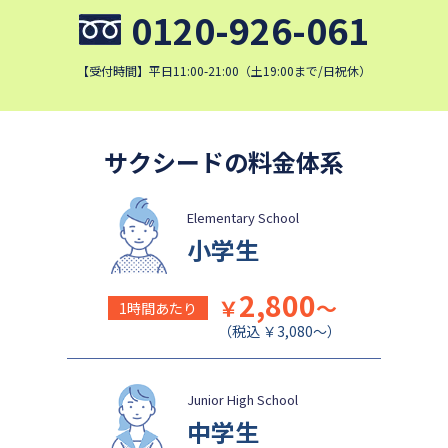
細田学園中学校
帝京大学中学校
0120-926-061
国府台女子学院中学部
平塚中等教育学校
埼玉栄中学校
城北埼玉中学校
【受付時間】平日11:00-21:00（土19:00まで/日祝休）
日本大学中学校
麗澤中学校
同志社香里中学校
星野学園中学校
サクシードの料金体系
かえつ有明中学校
浦和ルーテル学院中学校
昭和学院中学校
東京女学館中学校
Elementary School
目黒日本大学中学校
関東学院中学校
小学生
帝塚山学院中学校
成蹊中学校
2,800
清泉女学院中学校
西武学園文理中学校
￥
～
1時間あたり
（税込 ￥3,080～）
横浜国立大学教育学部附属横
実践女子学園中学校
浜中学校
鎌倉女学院中学校
カリタス女子中学校
Junior High School
成城学園中学校
日本大学豊山中学校
中学生