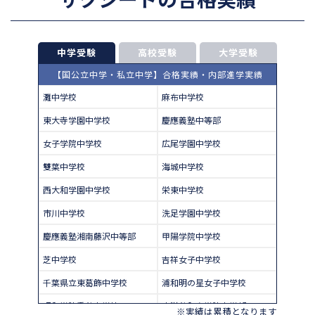
中学受験
高校受験
大学受験
【国公立中学・私立中学】合格実績・内部進学実績
灘中学校
麻布中学校
東大寺学園中学校
慶應義塾中等部
女子学院中学校
広尾学園中学校
雙葉中学校
海城中学校
西大和学園中学校
栄東中学校
市川中学校
洗足学園中学校
慶應義塾湘南藤沢中等部
甲陽学院中学校
芝中学校
吉祥女子中学校
千葉県立東葛飾中学校
浦和明の星女子中学校
昭和学院秀英中学校
東洋英和女学院中学部
※実績は累積となります