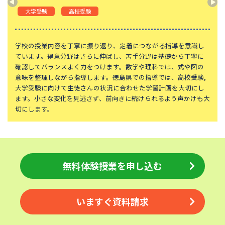
神奈川大学附属中学校
大宮開成中学校
大学受験
高校受験
法政大学第二中学校
品川女子学院中等部
東京都立桜修館中等教育学校
学習院中等科
学校の授業内容を丁寧に振り返り、定着につながる指導を意識し
ています。得意分野はさらに伸ばし、苦手分野は基礎から丁寧に
頌栄女子学院中学校
田園調布学園中等部
確認してバランスよく力をつけます。数学や理科では、式や図の
意味を整理しながら指導します。徳島県での指導では、高校受験,
江戸川学園取手中学校
山脇学園中学校
大学受験に向けて生徒さんの状況に合わせた学習計画を大切にし
恵泉女学園中学校
千代田区立九段中等教育学校
ます。小さな変化を見逃さず、前向きに続けられるよう声かけも大
切にします。
大妻中学校
滝中学校
土佐中学校
國學院大學久我山中学校
大阪桐蔭中学校
東京都市大学等々力中学校
中央大学附属中学校
桐蔭学園中等教育学校
無料体験授業を申し込む
獨協中学校
淑徳中学校
昌平中学校
成城中学校
いますぐ資料請求
青稜中学校
昭和女子大学附属昭和中学校