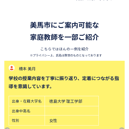
四天王寺中学校
巣鴨中学校
香蘭女学校中等科
開智中学校
美馬市にご案内可能な
北嶺中学校
白百合学園中学校
サレジオ学院中学校
家庭教師を一部ご紹介
東邦大学付属東邦中学校
須磨学園中学校
鎌倉学園中学校
こちらではほんの一例を紹介
東京農業大学第一高等学校中
立教新座中学校
※プライバシー上、氏名は架空のものとなっております
等部
橋本 美月
桐朋中学校
攻玉社中学校
学校の授業内容を丁寧に振り返り、定着につながる指
東京都市大学付属中学校
三田国際科学学園中学校
導を意識しています。
青山学院中等部
高輪中学校
帝塚山中学校
中央大学附属横浜中学校
出身・在籍大学名
徳島大学 理工学部
六甲学院中学校
青山学院横浜英和中学校
出身中高名
東山中学校
山手学院中学校
性別
女性
函館ラ・サール中学校
城北中学校