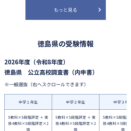
もっと見る
徳島県の受験情報
2026年度（令和8年度）
徳島県 公立高校調査書（内申書）
※一般選抜
（右へスクロールできます）
中学１年生
中学２年生
中学３年
5教科×5段階評定 ＋ 実
5教科×5段階評定 ＋ 実
5教科×5段階評定
技4教科×5段階評定×2
技4教科×5段階評定×2
技4教科×5段階
倍
倍
倍