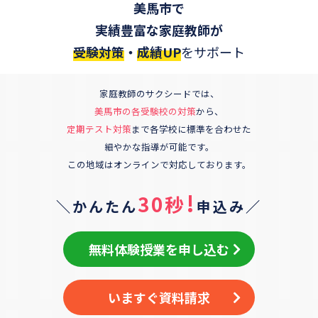
美馬市
で
実績豊富な家庭教師が
受験対策
・
成績UP
をサポート
家庭教師のサクシードでは、
美馬市
の各受験校の対策
から、
定期テスト対策
まで各学校に標準を合わせた
細やかな指導が可能です。
この地域はオンラインで対応しております。
!
30秒
＼かんたん
申込み／
無料体験授業を申し込む
いますぐ資料請求