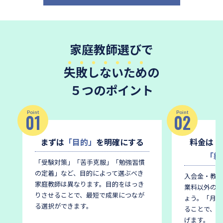
家庭教師選びで
失敗しないため
の
５つのポイント
Point
Point
01
02
まずは
「目的」
を明確にする
料金は
「
「総
「受験対策」「苦手克服」「勉強習慣
の定着」など、目的によって選ぶべき
入会金・教材
家庭教師は異なります。
目的をはっき
業料以外の費
りさせることで、最短で成果につなが
ょう。
「月謝
る選択ができます。
ることで、後
げます。