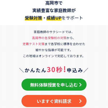
高岡市
で
実績豊富な家庭教師が
受験対策
・
成績UP
をサポート
家庭教師のサクシードでは、
高岡市
の各受験校の対策
から、
定期テスト対策
まで各学校に標準を合わせた
細やかな指導が可能です。
この地域はオンラインで対応しております。
!
30秒
＼かんたん
申込み／
無料体験授業を申し込む
いますぐ資料請求