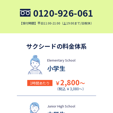
細田学園中学校
帝京大学中学校
0120-926-061
国府台女子学院中学部
平塚中等教育学校
埼玉栄中学校
城北埼玉中学校
【受付時間】平日11:00-21:00（土19:00まで/日祝休）
日本大学中学校
麗澤中学校
同志社香里中学校
星野学園中学校
かえつ有明中学校
浦和ルーテル学院中学校
サクシードの料金体系
昭和学院中学校
東京女学館中学校
目黒日本大学中学校
関東学院中学校
Elementary School
小学生
帝塚山学院中学校
成蹊中学校
清泉女学院中学校
西武学園文理中学校
2,800
￥
～
1時間あたり
横浜国立大学教育学部附属横
実践女子学園中学校
（税込 ￥3,080～）
浜中学校
鎌倉女学院中学校
カリタス女子中学校
成城学園中学校
Junior High School
日本大学豊山中学校