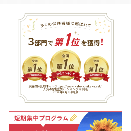
1
３
！
部門で
第
位
を獲得
家庭教師比較ネット(
https://www.katekyohikaku.net/
)
人気の家庭教師ランキング 全国版
2026年4月1日時点