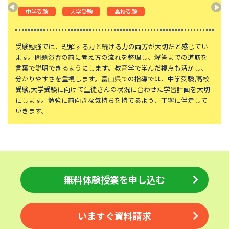
神奈川大学附属中学校
大宮開成中学校
中学受験
大学受験
高校受験
法政大学第二中学校
品川女子学院中等部
東京都立桜修館中等教育学校
学習院中等科
受験勉強では、理解する力と続ける力の両方が大切だと感じてい
ます。問題演習の前に考え方の流れを整理し、解答までの道筋を
頌栄女子学院中学校
田園調布学園中等部
言葉で説明できるようにします。教育学で学んだ視点も活かし、
分かりやすさを重視します。富山県での指導では、中学受験,高校
江戸川学園取手中学校
山脇学園中学校
受験,大学受験に向けて生徒さんの状況に合わせた学習計画を大切
恵泉女学園中学校
千代田区立九段中等教育学校
にします。勉強に前向きな気持ちを持てるよう、丁寧に伴走して
いきます。
大妻中学校
滝中学校
土佐中学校
國學院大學久我山中学校
大阪桐蔭中学校
東京都市大学等々力中学校
中央大学附属中学校
桐蔭学園中等教育学校
無料体験授業を申し込む
獨協中学校
淑徳中学校
昌平中学校
成城中学校
青稜中学校
いますぐ資料請求
昭和女子大学附属昭和中学校