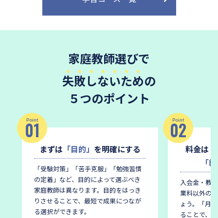
家庭教師選びで
失敗しないため
の
５つのポイント
Point
Point
01
02
まずは
「目的」
を明確にする
料金は
「
「総
「受験対策」「苦手克服」「勉強習慣
の定着」など、目的によって選ぶべき
入会金・教材
家庭教師は異なります。
目的をはっき
業料以外の費
りさせることで、最短で成果につなが
ょう。
「月謝
る選択ができます。
ることで、後