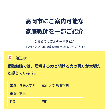
四天王寺中学校
巣鴨中学校
香蘭女学校中等科
開智中学校
高岡市にご案内可能な
北嶺中学校
白百合学園中学校
サレジオ学院中学校
家庭教師を一部ご紹介
東邦大学付属東邦中学校
須磨学園中学校
鎌倉学園中学校
こちらではほんの一例を紹介
東京農業大学第一高等学校中
立教新座中学校
※プライバシー上、氏名は架空のものとなっております
等部
渡辺 樹
桐朋中学校
攻玉社中学校
受験勉強では、理解する力と続ける力の両方が大切だ
東京都市大学付属中学校
三田国際科学学園中学校
と感じています。
青山学院中等部
高輪中学校
帝塚山中学校
中央大学附属横浜中学校
出身・在籍大学名
富山大学 教育学部
六甲学院中学校
青山学院横浜英和中学校
出身中高名
東山中学校
山手学院中学校
性別
男性
函館ラ・サール中学校
城北中学校