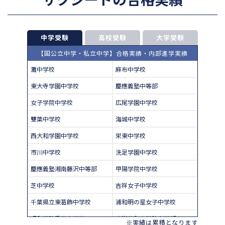
中学受験
高校受験
大学受験
【国公立中学・私立中学】合格実績・内部進学実績
灘中学校
麻布中学校
東大寺学園中学校
慶應義塾中等部
女子学院中学校
広尾学園中学校
雙葉中学校
海城中学校
西大和学園中学校
栄東中学校
市川中学校
洗足学園中学校
慶應義塾湘南藤沢中等部
甲陽学院中学校
芝中学校
吉祥女子中学校
千葉県立東葛飾中学校
浦和明の星女子中学校
昭和学院秀英中学校
東洋英和女学院中学部
※実績は累積となります